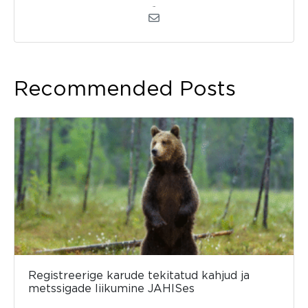
admin
Recommended Posts
Registreerige karude tekitatud kahjud ja
metssigade liikumine JAHISes