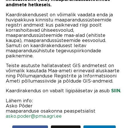
andmete hetkeseis.
Kaardirakendusest on võimalik vaadata enda ja
huvipakkuva kinnistu maaparandussüsteemide
registri andmeid: kus paiknevad riigi poolt
korrashoitavad ühiseesvoolud,
maaparandussüsteemide maa-alad (ehitiste
kaupa), maaparandussüsteemide eesvoolud.
Samuti on kaardirakendusest leitav
maaparandusühistute tegevuspiirkondade
paiknemine.
Teiste asutuste hallatavatest GIS andmetest on
võimalik kasutada Maa-ameti erinevaid aluskaarte
ning Põllumajanduse Registrite ja Informatsiooni
Ameti põllumassiivide ja põldude GIS-andmeid.
Kaardirakendus on vabalt ligipääsetav ja asub
.
SIIN
Lähem info:
Asko Põder
maaparanduse osakonna peaspetsialist
asko.poder@pma.agri.ee