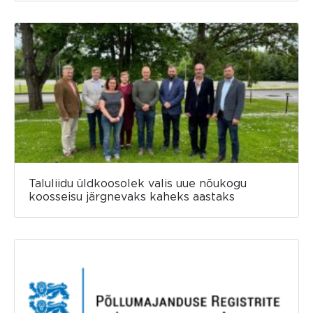
Taluliidu üldkoosolek valis uue nõukogu
koosseisu järgnevaks kaheks aastaks