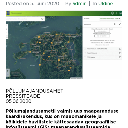
Posted on
5. juuni 2020
By
admin
In
Üldine
PÕLLUMAJANDUSAMET
PRESSITEADE
05.06.2020
Põllumajandusametil valmis uus maaparanduse
kaardirakendus, kus on maaomanikele ja
kõikidele huvilistele kättesaadav geograafilise
infosüsteemi (GIS) maaparandussüsteemide