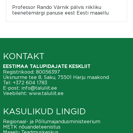
Professor Rando Värnik pälvis riikliku
teenetemärgi panuse eest Eesti maaellu
KONTAKT
EESTIMAA TALUPIDAJATE KESKLIIT
Registrikood: 80056397
Üksnurme tee 8, Saku, 75501 Harju maakond
Tel:
+372 604 1783
E-post:
info@taluliit.ee
Veebileht:
www.taluliit.ee
KASULIKUD LINGID
Regionaal- ja Põllumajandusministeerium
METK nõuandeteenistus
Maaelu Teadmuskeskus