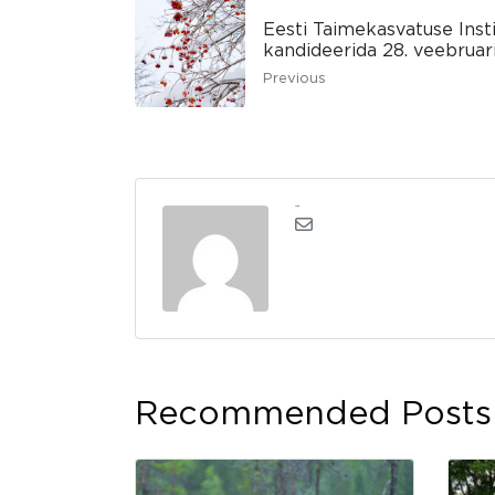
Eesti Taimekasvatuse Insti
kandideerida 28. veebruari
Previous
admin
Recommended Posts