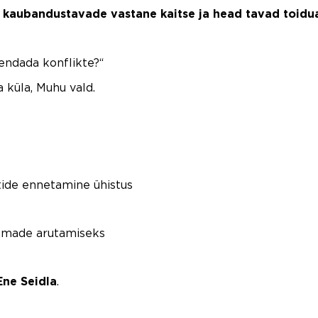
 kaubandustavade vastane kaitse ja head tavad toidua
endada konflikte?“
 küla, Muhu vald.
ktide ennetamine ühistus
eemade arutamiseks
.
Ene Seidla