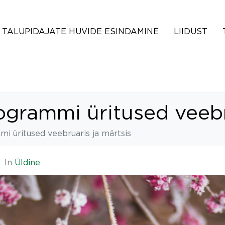
TALUPIDAJATE HUVIDE ESINDAMINE
LIIDUST
ogrammi üritused veebr
i üritused veebruaris ja märtsis
In
Üldine