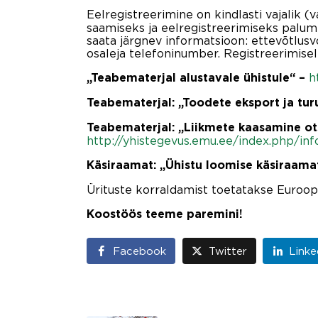
Eelregistreerimine on kindlasti vajalik (
saamiseks ja eelregistreerimiseks palum
saata järgnev informatsioon: ettevõtlusvo
osaleja telefoninumber. Registreerimise
h
„Teabematerjal alustavale ühistule“ –
Teabematerjal: „Toodete eksport ja tu
Teabematerjal: „Liikmete kaasamine ot
http://yhistegevus.emu.ee/index.php/in
Käsiraamat: „Ühistu loomise käsiraama
Ürituste korraldamist toetatakse Euroo
Koostöös teeme paremini!
Facebook
Twitter
Linke