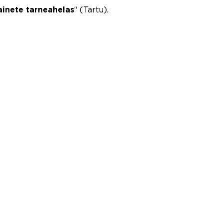
“ (Tartu).
inete tarneahelas