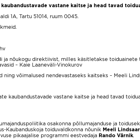
kaubandustavade vastane kaitse ja head tavad toidua
aldi 1A, Tartu 51014, ruum 0045.
ikmeid.
ohv
ja nõukogu direktiivist, milles käsitletakse toiduainete
vasid – Kaie Laaneväli-Vinokurov
d ning võimalused nendevastaseks kaitseks – Meeli Lind
ate kaubandustavade vastane kaitse ja head tavad toidua
umajanduspoliitika osakonna põllumajanduse ja toidusek
dus-Kaubanduskoja toiduvaldkonna nõunik
Meeli Lindsaar
gevuse pikaajalise programmi eestvedaja
.
Rando Värnik