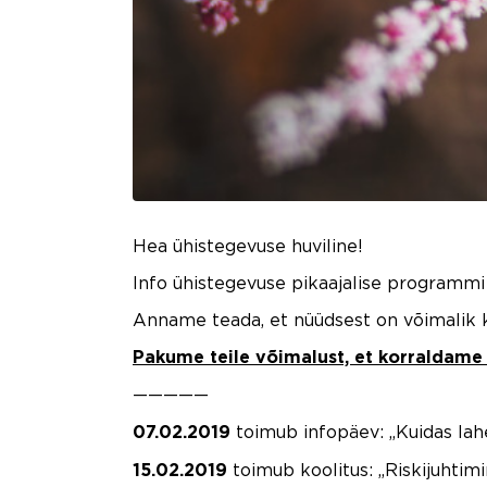
Hea ühistegevuse huviline!
Info ühistegevuse pikaajalise programmi ü
Anname teada, et nüüdsest on võimalik k
Pakume teile võimalust, et korraldame ü
—————
toimub infopäev: „Kuidas lah
07.02.2019
toimub koolitus: „Riskijuhtim
15.02.2019