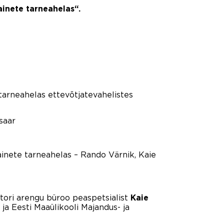
inete tarneahelas“.
 tarneahelas ettevõtjatevahelistes
saar
inete tarneahelas – Rando Värnik, Kaie
tori arengu büroo peaspetsialist
Kaie
ja Eesti Maaülikooli Majandus- ja