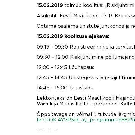
toimub koolitus: „Riskijuhtim
15.02.2019
Asukoht: Eesti Maaülikool, Fr. R. Kreutzw
Ootame osalema ühistute juhtkonda ja n
15.02.2019 koolituse ajakava:
09:15 – 09:30 Registreerimine ja tervitus
09:30 – 12:00 Riskijuhtimine põllumajan
12:00 – 12:45 Lõunapaus
12:45 – 14:45 Ühistegevus ja riskijuhtimin
14:45 – 15:00 Tagasiside
Lektoriteks on Eesti Maaülikooli Majandu
ja Mudasilla Talu peremees
Värnik
Kalle 
Õppekavaga on võimalik tutvuda järgmise
leht=OK.AY.VP&id_ay_programm=9882&id
—————