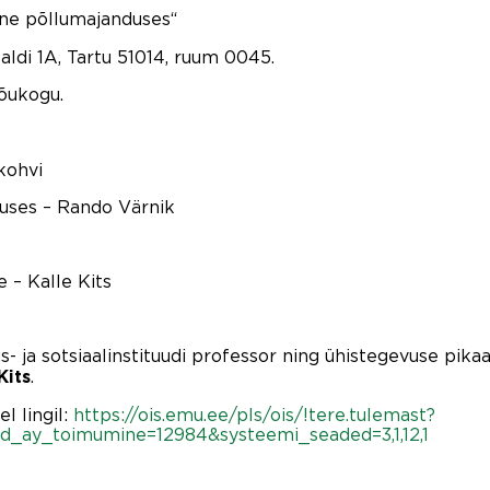
ine põllumajanduses“
aldi 1A, Tartu 51014, ruum 0045.
õukogu.
kohvi
duses – Rando Värnik
e – Kalle Kits
s- ja sotsiaalinstituudi professor ning ühistegevuse pik
.
Kits
l lingil:
https://ois.emu.ee/pls/ois/!tere.tulemast?
_ay_toimumine=12984&systeemi_seaded=3,1,12,1