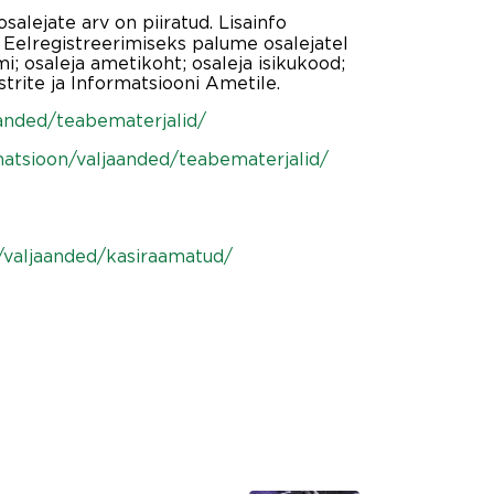
 osalejate arv on piiratud. Lisainfo
. Eelregistreerimiseks palume osalejatel
i; osaleja ametikoht; osaleja isikukood;
trite ja Informatsiooni Ametile.
aanded/teabematerjalid/
matsioon/valjaanded/teabematerjalid/
/valjaanded/kasiraamatud/