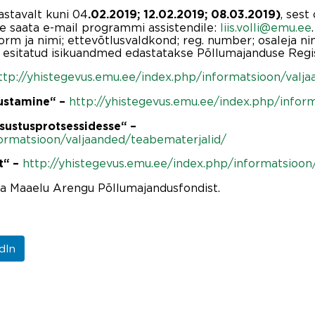
vastavalt kuni 04
, sest
.02.2019; 12.02.2019; 08.03.2019)
e saata e-mail programmi assistendile:
liis.volli@emu.ee
rm ja nimi; ettevõtlusvaldkond; reg. number; osaleja nim
l esitatud isikuandmed edastatakse Põllumajanduse Regis
ttp://yhistegevus.emu.ee/index.php/informatsioon/valj
http://yhistegevus.emu.ee/index.php/infor
rustamine“ –
sustusprotsessidesse“ –
formatsioon/valjaanded/teabematerjalid/
http://yhistegevus.emu.ee/index.php/informatsioon
t“ –
pa Maaelu Arengu Põllumajandusfondist.
dIn