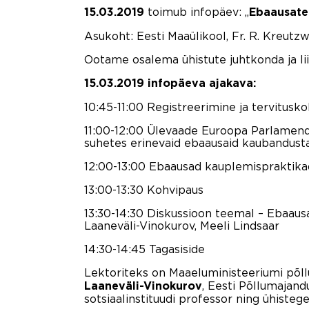
toimub infopäev: „
15.03.2019
Ebaausate 
Asukoht: Eesti Maaülikool, Fr. R. Kreutzw
Ootame osalema ühistute juhtkonda ja li
15.03.2019 infopäeva ajakava:
10:45-11:00 Registreerimine ja tervitusk
11:00-12:00 Ülevaade Euroopa Parlamendi 
suhetes erinevaid ebaausaid kaubandusta
12:00-13:00 Ebaausad kauplemispraktika
13:00-13:30 Kohvipaus
13:30-14:30 Diskussioon teemal – Ebaaus
Laaneväli-Vinokurov, Meeli Lindsaar
14:30-14:45 Tagasiside
Lektoriteks on Maaeluministeeriumi põll
, Eesti Põllumajan
Laaneväli-Vinokurov
sotsiaalinstituudi professor ning ühiste