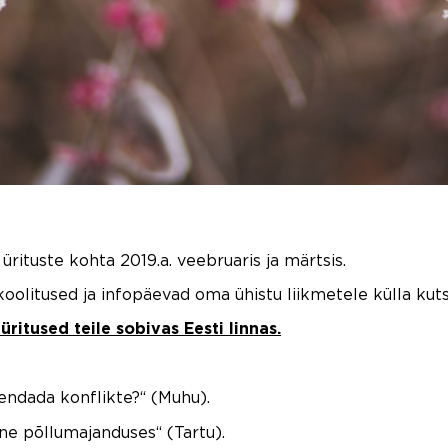
rituste kohta 2019.a. veebruaris ja märtsis.
oolitused ja infopäevad oma ühistu liikmetele külla kut
ritused teile sobivas Eesti linnas.
endada konflikte?“ (Muhu).
ine põllumajanduses“ (Tartu).