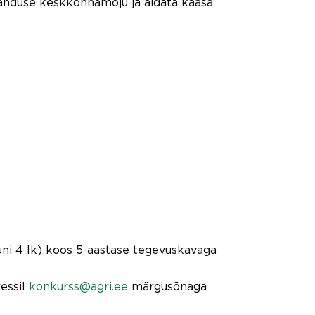
anduse keskkonnamõju ja aidata kaasa
uni 4 lk) koos 5-aastase tegevuskavaga
ressil
konkurss@agri.ee
märgusõnaga