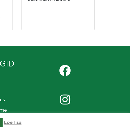
.
GID
us
ame
Loe lisa