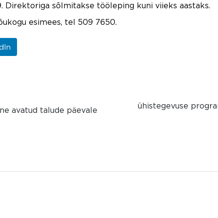
. Direktoriga sõlmitakse tööleping kuni viieks aastaks.
õukogu esimees, tel 509 7650.
dIn
ühistegevuse progra
ine avatud talude päevale