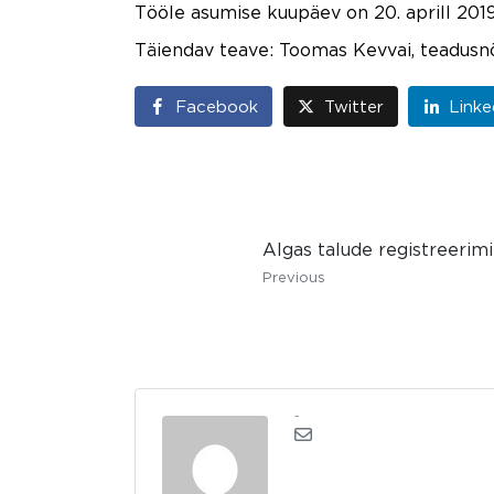
Tööle asumise kuupäev on 20. aprill 2019
Täiendav teave: Toomas Kevvai, teadusn
Facebook
Twitter
Linke
Algas talude registreerim
Previous
admin