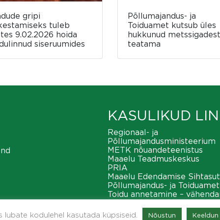
ndude gripi
Põllumajandus- ja
kestamiseks tuleb
Toiduamet kutsub üles
ates 9.02.2026 hoida
hukkunud metssigades
dulinnud siseruumides
teatama
KASULIKUD LIN
Regionaal- ja
Põllumajandusministeerium
METK nõuandeteenistus
ond
Maaelu Teadmuskeskus
PRIA
Maaelu Edendamise Sihtasut
Põllumajandus- ja Toiduamet
Toidu annetamine – vähend
toiduraiskamist
METK maaeluvõrgustik
as lubate kodulehel kasutada küpsiseid.
Nõustun
Keeldun