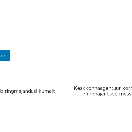
dIn
Keskkonnaagentuur korr
b ringmajanduslikumalt
ringmajanduse mess