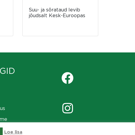
Suu- ja sõrataud levib
jõudsalt Kesk-Euroopas
t
GID
us
ame
Loe lisa