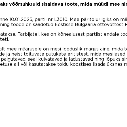
laks võõrsuhkruid sisaldava toote, mida müüdi mee ni
e 10.01.2025, partii nr L3010. Mee päritoluriigiks on mä
ning toode on saadetud Eestisse Bulgaaria ettevõttes
tatakse. Tarbijatel, kes on kõnealusest partiist endale t
eti.
avalt mee määrusele on mesi looduslik magus aine, mida 
e ja neist toituvate putukate eritistest, mida mesilase
igutavad, seal kuivatavad ja ladustavad ning lõpuks si
use all või kasutatakse toidu koostises lisada üksnes m