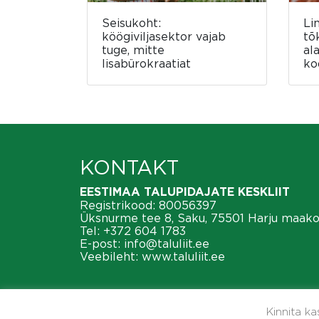
Seisukoht:
Li
köögiviljasektor vajab
tõ
tuge, mitte
al
lisabürokraatiat
ko
KONTAKT
EESTIMAA TALUPIDAJATE KESKLIIT
Registrikood: 80056397
Üksnurme tee 8, Saku, 75501 Harju maak
Tel:
+372 604 1783
E-post:
info@taluliit.ee
Veebileht:
www.taluliit.ee
Kinnita k