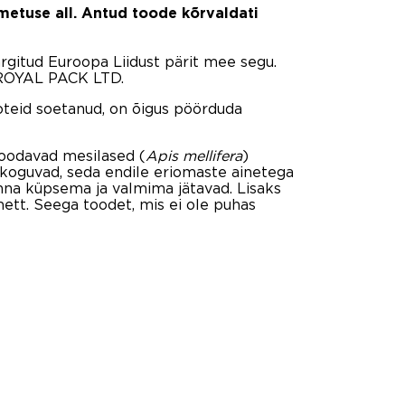
metuse all. Antud toode kõrvaldati
rgitud Euroopa Liidust pärit mee segu.
t ROYAL PACK LTD.
ooteid soetanud, on õigus pöörduda
toodavad mesilased (
Apis mellifera
)
d koguvad, seda endile eriomaste ainetega
nna küpsema ja valmima jätavad. Lisaks
ett. Seega toodet, mis ei ole puhas