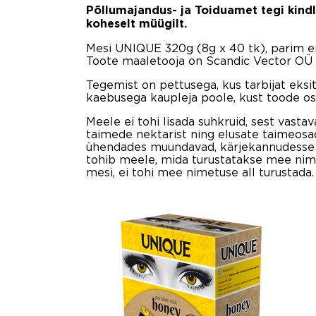
Põllumajandus- ja Toiduamet tegi kind
koheselt müügilt.
Mesi UNIQUE 320g (8g x 40 tk), parim enn
Toote maaletooja on Scandic Vector OÜ 
Tegemist on pettusega, kus tarbijat eksi
kaebusega kaupleja poole, kust toode ost
Meele ei tohi lisada suhkruid, sest vast
taimede nektarist ning elusate taimeosad
ühendades muundavad, kärjekannudesse pa
tohib meele, mida turustatakse mee nimet
mesi, ei tohi mee nimetuse all turustada.