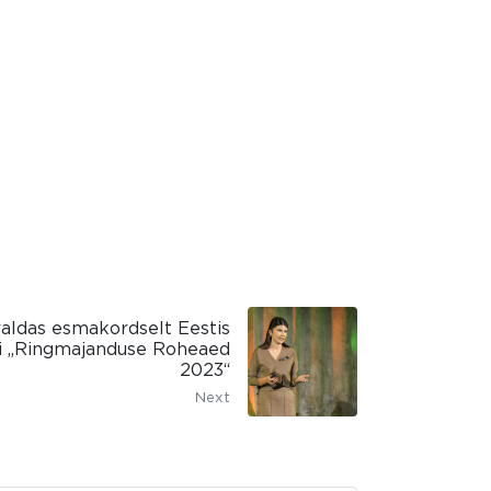
aldas esmakordselt Eestis
i „Ringmajanduse Roheaed
2023“
Next