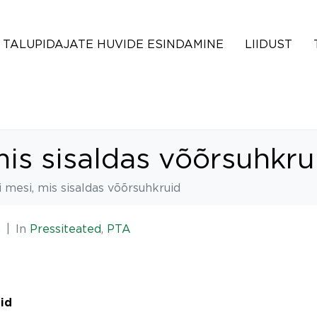
TALUPIDAJATE HUVIDE ESINDAMINE
LIIDUST
mis sisaldas võõrsuhkru
i mesi, mis sisaldas võõrsuhkruid
n
In
Pressiteated
,
PTA
uid