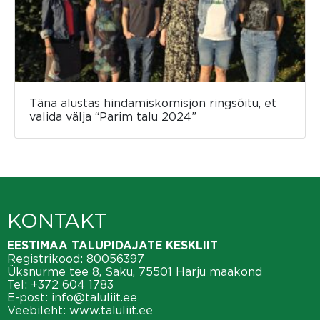
Täna alustas hindamiskomisjon ringsõitu, et
valida välja “Parim talu 2024”
KONTAKT
EESTIMAA TALUPIDAJATE KESKLIIT
Registrikood: 80056397
Üksnurme tee 8, Saku, 75501 Harju maakond
Tel:
+372 604 1783
E-post:
info@taluliit.ee
Veebileht:
www.taluliit.ee