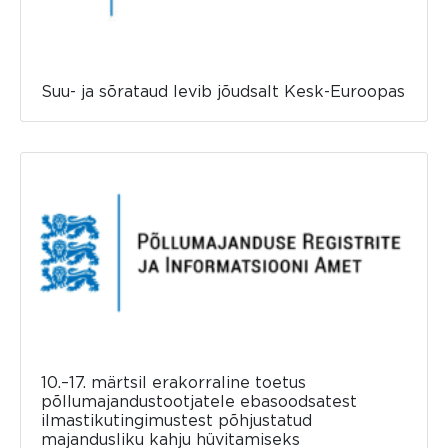
Suu- ja sõrataud levib jõudsalt Kesk-Euroopas
10.–17. märtsil erakorraline toetus
põllumajandustootjatele ebasoodsatest
ilmastikutingimustest põhjustatud
majandusliku kahju hüvitamiseks