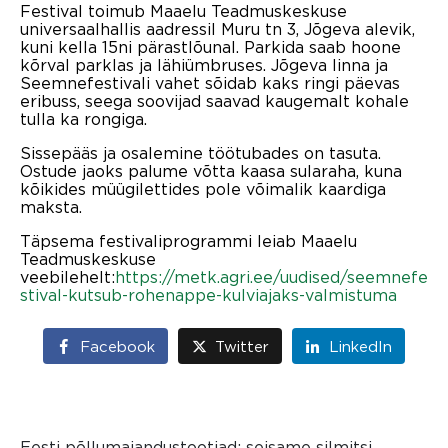
Festival toimub Maaelu Teadmuskeskuse
universaalhallis aadressil Muru tn 3, Jõgeva alevik,
kuni kella 15ni pärastlõunal. Parkida saab hoone
kõrval parklas ja lähiümbruses. Jõgeva linna ja
Seemnefestivali vahet sõidab kaks ringi päevas
eribuss, seega soovijad saavad kaugemalt kohale
tulla ka rongiga.
Sissepääs ja osalemine töötubades on tasuta.
Ostude jaoks palume võtta kaasa sularaha, kuna
kõikides müügilettides pole võimalik kaardiga
maksta.
Täpsema festivaliprogrammi leiab Maaelu
Teadmuskeskuse
veebilehelt:
https://metk.agri.ee/uudised/seemnefe
stival-kutsub-rohenappe-kulviajaks-valmistuma
Facebook
Twitter
LinkedIn
Eesti põllumajandustootjad: seisame silmitsi