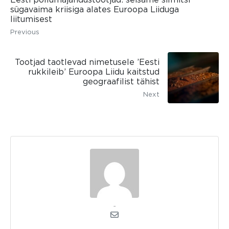
sügavaima kriisiga alates Euroopa Liiduga
liitumisest
Previous
Tootjad taotlevad nimetusele ’Eesti
rukkileib’ Euroopa Liidu kaitstud
geograafilist tähist
Next
admin