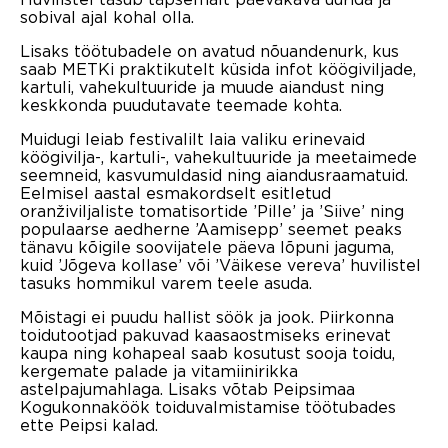
sobival ajal kohal olla.
Lisaks töötubadele on avatud nõuandenurk, kus
saab METKi praktikutelt küsida infot köögiviljade,
kartuli, vahekultuuride ja muude aiandust ning
keskkonda puudutavate teemade kohta.
Muidugi leiab festivalilt laia valiku erinevaid
köögivilja-, kartuli-, vahekultuuride ja meetaimede
seemneid, kasvumuldasid ning aiandusraamatuid.
Eelmisel aastal esmakordselt esitletud
oranživiljaliste tomatisortide ’Pille’ ja ’Siive’ ning
populaarse aedherne ’Aamisepp’ seemet peaks
tänavu kõigile soovijatele päeva lõpuni jaguma,
kuid ’Jõgeva kollase’ või ’Väikese vereva’ huvilistel
tasuks hommikul varem teele asuda.
Mõistagi ei puudu hallist söök ja jook. Piirkonna
toidutootjad pakuvad kaasaostmiseks erinevat
kaupa ning kohapeal saab kosutust sooja toidu,
kergemate palade ja vitamiinirikka
astelpajumahlaga. Lisaks võtab Peipsimaa
Kogukonnaköök toiduvalmistamise töötubades
ette Peipsi kalad.