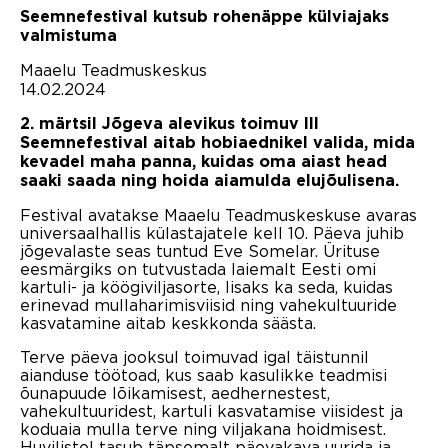
Seemnefestival kutsub rohenäppe külviajaks
valmistuma
Maaelu Teadmuskeskus
14.02.2024
2. märtsil Jõgeva alevikus toimuv III
Seemnefestival aitab hobiaednikel valida, mida
kevadel maha panna, kuidas oma aiast head
saaki saada ning hoida aiamulda elujõulisena.
Festival avatakse Maaelu Teadmuskeskuse avaras
universaalhallis külastajatele kell 10. Päeva juhib
jõgevalaste seas tuntud Eve Somelar. Ürituse
eesmärgiks on tutvustada laiemalt Eesti omi
kartuli- ja köögiviljasorte, lisaks ka seda, kuidas
erinevad mullaharimisviisid ning vahekultuuride
kasvatamine aitab keskkonda säästa.
Terve päeva jooksul toimuvad igal täistunnil
aianduse töötoad, kus saab kasulikke teadmisi
õunapuude lõikamisest, aedhernestest,
vahekultuuridest, kartuli kasvatamise viisidest ja
koduaia mulla terve ning viljakana hoidmisest.
Huvilistel tasub täpsemalt päevakava uurida ja