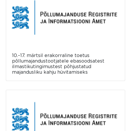
10.–17. märtsil erakorraline toetus
põllumajandustootjatele ebasoodsatest
ilmastikutingimustest põhjustatud
majandusliku kahju hüvitamiseks