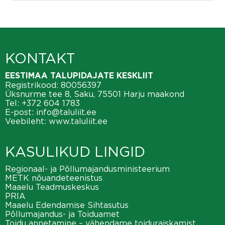
KONTAKT
EESTIMAA TALUPIDAJATE KESKLIIT
Registrikood: 80056397
Üksnurme tee 8, Saku, 75501 Harju maakond
Tel:
+372 604 1783
E-post:
info@taluliit.ee
Veebileht:
www.taluliit.ee
KASULIKUD LINGID
Regionaal- ja Põllumajandusministeerium
METK nõuandeteenistus
Maaelu Teadmuskeskus
PRIA
Maaelu Edendamise Sihtasutus
Põllumajandus- ja Toiduamet
Toidu annetamine – vähendame toiduraiskamist