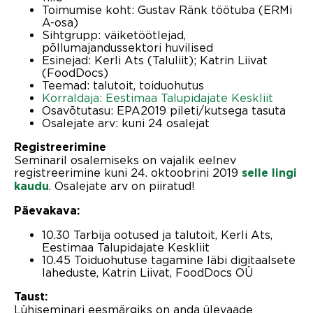
Toimumise koht: Gustav Ränk töötuba (ERMi
A-osa)
Sihtgrupp: väiketöötlejad,
põllumajandussektori huvilised
Esinejad: Kerli Ats (Taluliit); Katrin Liivat
(FoodDocs)
Teemad: talutoit, toiduohutus
Korraldaja: Eestimaa Talupidajate Keskliit
Osavõtutasu: EPA2019 pileti/kutsega tasuta
Osalejate arv: kuni 24 osalejat
Registreerimine
Seminaril osalemiseks on vajalik eelnev
registreerimine kuni 24. oktoobrini 2019
selle lingi
. Osalejate arv on piiratud!
kaudu
Päevakava:
10.30 Tarbija ootused ja talutoit, Kerli Ats,
Eestimaa Talupidajate Keskliit
10.45 Toiduohutuse tagamine läbi digitaalsete
laheduste, Katrin Liivat, FoodDocs OÜ
Taust:
Lühiseminari eesmärgiks on anda ülevaade