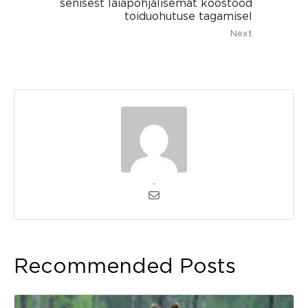
senisest laiapõhjalisemat koostööd
toiduohutuse tagamisel
Next
admin
Recommended Posts