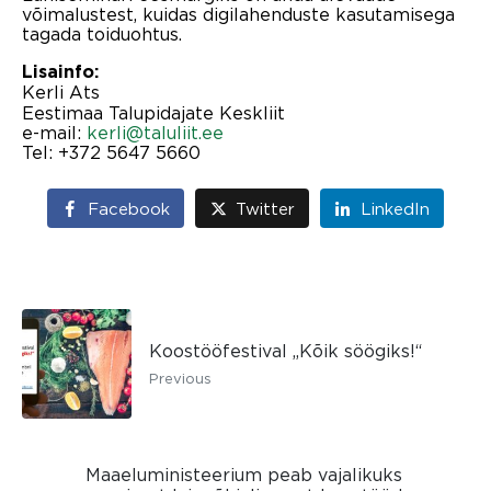
võimalustest, kuidas digilahenduste kasutamisega
tagada toiduohtus.
Lisainfo:
Kerli Ats
Eestimaa Talupidajate Keskliit
e-mail:
kerli@taluliit.ee
Tel: +372 5647 5660
Facebook
Twitter
LinkedIn
Koostööfestival „Kõik söögiks!“
Previous
Maaeluministeerium peab vajalikuks