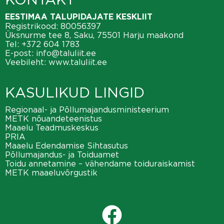
EESTIMAA TALUPIDAJATE KESKLIIT
Registrikood: 80056397
Üksnurme tee 8, Saku, 75501 Harju maakond
Tel:
+372 604 1783
E-post:
info@taluliit.ee
Veebileht:
www.taluliit.ee
KASULIKUD LINGID
Regionaal- ja Põllumajandusministeerium
METK nõuandeteenistus
Maaelu Teadmuskeskus
PRIA
Maaelu Edendamise Sihtasutus
Põllumajandus- ja Toiduamet
Toidu annetamine – vähendame toiduraiskamist
METK maaeluvõrgustik