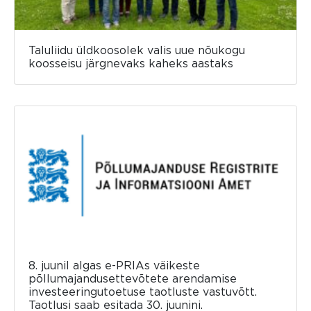
Taluliidu üldkoosolek valis uue nõukogu
koosseisu järgnevaks kaheks aastaks
8. juunil algas e-PRIAs väikeste
põllumajandusettevõtete arendamise
investeeringutoetuse taotluste vastuvõtt.
Taotlusi saab esitada 30. juunini.