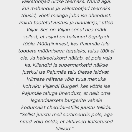
us
väiketootjad üldse teemaks. Nüüd aga,
o
e
kui mahendus ja väiketootjad teemaks
tõusid, võeti meiega juba ise ühendust.
H
i,
Paluti tootetutvustusi ja hinnakirja,” ütleb
.
Viljar. See on Viljari sõnul hea märk
p
sellest, et asjad on hakanud õigetpidi
tööle. Müügiinimest, kes Pajumäe talu
.
toodete müümisega tegeleks, talus tööl ei
a
ole. Ja hetkeolukord näitab, et pole vaja
p
ka. Kliendid ja supermarketid näikse
a
justkui ise Pajumäe talu ülesse leidvat.
Viimase näitena võib tuua menuka
me
kohviku Viljandi Burgeri, kes võttis ise
S
a
Pajumäe taluga ühendust, et neilt oma
m
legendaarsete burgerite vahele
kodumaist cheddar-stiilis juustu tellida.
“Sellist juustu meil sortimendis pole, aga
nüüd võib öelda, et aktiivsed katsetused
käivad.”...