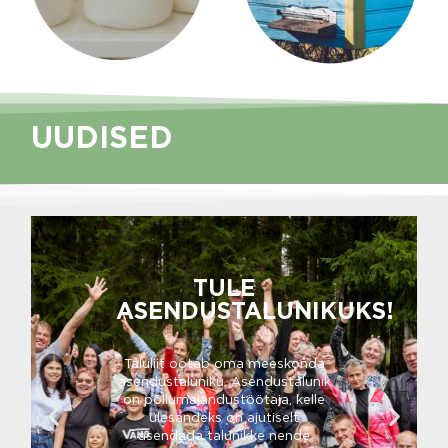
UUDISED
TULE
ASENDUSTALUNIKUKS!
Taluliit ootab oma meeskonda
asendustaluniku. Asendustalunik
on põllumajandustöötaja, kelle
ülesandeks on ajutiselt
asendada talunikke nende