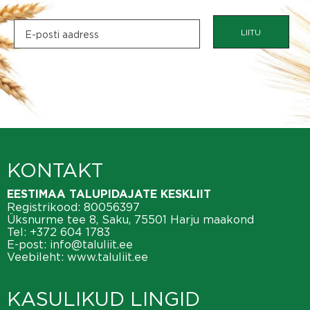
LIITU
KONTAKT
EESTIMAA TALUPIDAJATE KESKLIIT
Registrikood: 80056397
Üksnurme tee 8, Saku, 75501 Harju maakond
Tel:
+372 604 1783
E-post:
info@taluliit.ee
Veebileht:
www.taluliit.ee
KASULIKUD LINGID