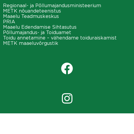
Regionaal- ja Põllumajandusministeerium
METK nõuandeteenistus
Maaelu Teadmuskeskus
PRIA
Maaelu Edendamise Sihtasutus
Põllumajandus- ja Toiduamet
Toidu annetamine – vähendame toiduraiskamist
METK maaeluvõrgustik