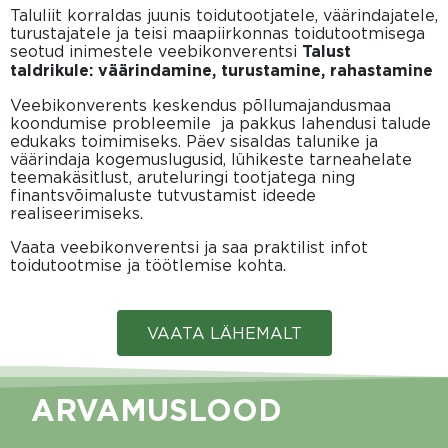
Taluliit korraldas juunis toidutootjatele, väärindajatele,
turustajatele ja teisi maapiirkonnas toidutootmisega
seotud inimestele veebikonverentsi
Talust
taldrikule: väärindamine, turustamine, rahastamine
Veebikonverents keskendus põllumajandusmaa
koondumise probleemile ja pakkus lahendusi talude
edukaks toimimiseks. Päev sisaldas talunike ja
väärindaja kogemuslugusid, lühikeste tarneahelate
teemakäsitlust, aruteluringi tootjatega ning
finantsvõimaluste tutvustamist ideede
realiseerimiseks.
Vaata veebikonverentsi ja saa praktilist infot
toidutootmise ja töötlemise kohta.
VAATA LÄHEMALT
ARVAMUSLOOD