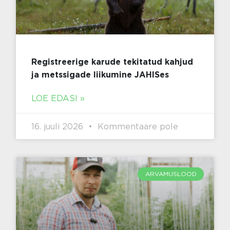
Registreerige karude tekitatud kahjud
ja metssigade liikumine JAHISes
LOE EDASI »
16. juuli 2026
Kommentaare pole
ARVAMUSLOOD