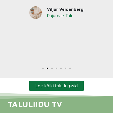
Viljar Veidenberg
Pajumäe Talu
Loe kõiki talu lugusid
TALULIIDU TV