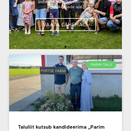
puhkuse, haiguse või muude
eriolukordade ajal.
VAATA LÄHEMALT
PARIM TALU
Taluliit kutsub kandideerima „Parim