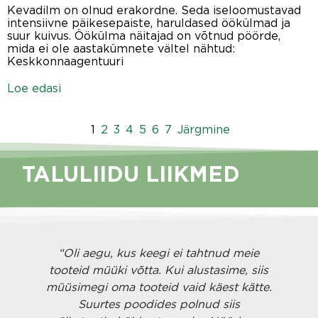
Kevadilm on olnud erakordne. Seda iseloomustavad
intensiivne päikesepaiste, haruldased öökülmad ja
suur kuivus. Öökülma näitajad on võtnud pöörde,
mida ei ole aastakümnete vältel nähtud:
Keskkonnaagentuuri
Loe edasi
1
2
3
4
5
6
7
Järgmine
TALULIIDU LIIKMED
-
“Oli aegu, kus keegi ei tahtnud meie
tooteid müüki võtta. Kui alustasime, siis
a
müüsimegi oma tooteid vaid käest kätte.
Suurtes poodides polnud siis
V