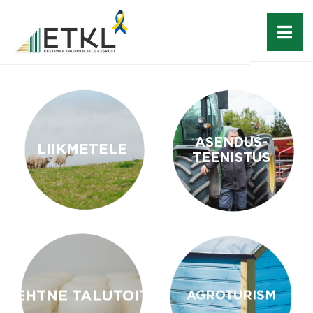
ASENDUS-
LIIKMETELE
TEENISTUS
EHTNE TALUTOIT
AGROTURISM