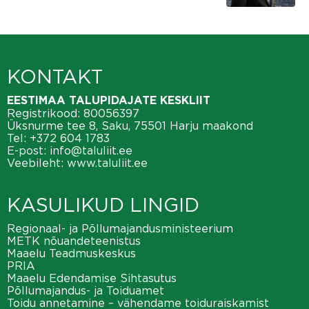
KONTAKT
EESTIMAA TALUPIDAJATE KESKLIIT
Registrikood: 80056397
Üksnurme tee 8, Saku, 75501 Harju maakond
Tel:
+372 604 1783
E-post:
info@taluliit.ee
Veebileht:
www.taluliit.ee
KASULIKUD LINGID
Regionaal- ja Põllumajandusministeerium
METK nõuandeteenistus
Maaelu Teadmuskeskus
PRIA
Maaelu Edendamise Sihtasutus
Põllumajandus- ja Toiduamet
Toidu annetamine – vähendame toiduraiskamist