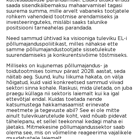
saada sisendkäibemaksu mahaarvamisel tagasi
suurema summa, mille arvelt vabaneks tootjatele
rohkem vahendeid tootmise arendamiseks ja
investeeringuteks, misläbi saaks talunike
positsiooni tarneahelas parandada.
Need sammud ühtivad ka visiooniga tuleviku EL-i
põllumajanduspoliitikast, milles nähakse ette
samme põllumajandustootjate sissetulekute
suurendamiseks ja konkurentsivõime tõstmiseks.
Milliseks on kujunemas põllumajandus- ja
toidutootmises toimuv pärast 2028. aastat, seda
näitab aeg. Suund, kuhu liikuma hakata, on välja
hõigatud, kuid vaid konkreetsed sammud viivad
sektori sinna kohale. Raskusi, mida ületada, on juba
praegu küllaga nii sektoris laiemalt kui ka igal
ettevõtjal endal. Kuidas toetada nende
katsumustega hakkamasaamist erinevate
meetmete ja tegevuste abil? See ei ole mitte
ainult tulevikuarutelude koht, vaid nõuab pidevat
tähelepanu, et sellel teekonnal kedagi maha ei
jäetaks. Mitmekesine põllumajandussektor saab
olema see, mis on võimeline reageerima vajalikele
muudatustele laiemalt.