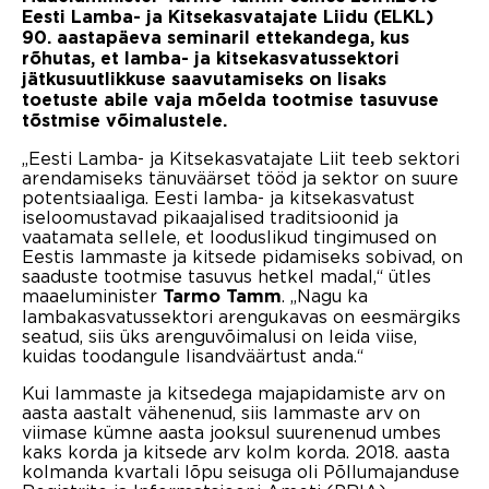
Eesti Lamba- ja Kitsekasvatajate Liidu (ELKL)
90. aastapäeva seminaril ettekandega, kus
rõhutas, et lamba- ja kitsekasvatussektori
jätkusuutlikkuse saavutamiseks on lisaks
toetuste abile vaja mõelda tootmise tasuvuse
tõstmise võimalustele.
„Eesti Lamba- ja Kitsekasvatajate Liit teeb sektori
arendamiseks tänuväärset tööd ja sektor on suure
potentsiaaliga. Eesti lamba- ja kitsekasvatust
iseloomustavad pikaajalised traditsioonid ja
vaatamata sellele, et looduslikud tingimused on
Eestis lammaste ja kitsede pidamiseks sobivad, on
saaduste tootmise tasuvus hetkel madal,“ ütles
maaeluminister
. „Nagu ka
Tarmo Tamm
lambakasvatussektori arengukavas on eesmärgiks
seatud, siis üks arenguvõimalusi on leida viise,
kuidas toodangule lisandväärtust anda.“
Kui lammaste ja kitsedega majapidamiste arv on
aasta aastalt vähenenud, siis lammaste arv on
viimase kümne aasta jooksul suurenenud umbes
kaks korda ja kitsede arv kolm korda. 2018. aasta
kolmanda kvartali lõpu seisuga oli Põllumajanduse