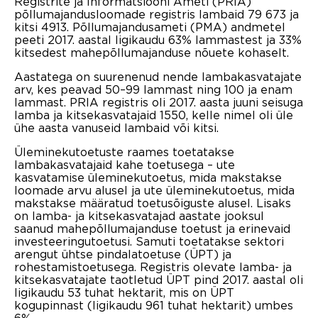
Registrite ja Informatsiooni Ameti (PRIA)
põllumajandusloomade registris lambaid 79 673 ja
kitsi 4913. Põllumajandusameti (PMA) andmetel
peeti 2017. aastal ligikaudu 63% lammastest ja 33%
kitsedest mahepõllumajanduse nõuete kohaselt.
Aastatega on suurenenud nende lambakasvatajate
arv, kes peavad 50–99 lammast ning 100 ja enam
lammast. PRIA registris oli 2017. aasta juuni seisuga
lamba ja kitsekasvatajaid 1550, kelle nimel oli üle
ühe aasta vanuseid lambaid või kitsi.
Üleminekutoetuste raames toetatakse
lambakasvatajaid kahe toetusega – ute
kasvatamise üleminekutoetus, mida makstakse
loomade arvu alusel ja ute üleminekutoetus, mida
makstakse määratud toetusõiguste alusel. Lisaks
on lamba- ja kitsekasvatajad aastate jooksul
saanud mahepõllumajanduse toetust ja erinevaid
investeeringutoetusi. Samuti toetatakse sektori
arengut ühtse pindalatoetuse (ÜPT) ja
rohestamistoetusega. Registris olevate lamba- ja
kitsekasvatajate taotletud ÜPT pind 2017. aastal oli
ligikaudu 53 tuhat hektarit, mis on ÜPT
kogupinnast (ligikaudu 961 tuhat hektarit) umbes
6%.