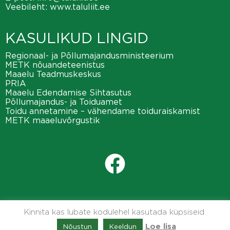
Veebileht:
www.taluliit.ee
KASULIKUD LINGID
Regionaal- ja Põllumajandusministeerium
METK nõuandeteenistus
Maaelu Teadmuskeskus
PRIA
Maaelu Edendamise Sihtasutus
Põllumajandus- ja Toiduamet
Toidu annetamine – vähendame toiduraiskamist
METK maaeluvõrgustik
Kinnita kas lubate kodulehel kasutada küpsiseid.
Nõustun
Keeldun
Loe lisa