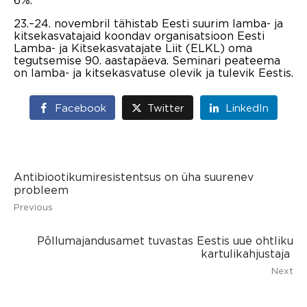
23.–24. novembril tähistab Eesti suurim lamba- ja
kitsekasvatajaid koondav organisatsioon Eesti
Lamba- ja Kitsekasvatajate Liit (ELKL) oma
tegutsemise 90. aastapäeva. Seminari peateema
on lamba- ja kitsekasvatuse olevik ja tulevik Eestis.
Facebook
Twitter
LinkedIn
Antibiootikumiresistentsus on üha suurenev
probleem
Previous
Põllumajandusamet tuvastas Eestis uue ohtliku
kartulikahjustaja
Next