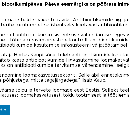
tibiootikumipäeva. Päeva eesmärgiks on pöörata inim
oomade bakterhaiguste raviks. Antibiootikumide liig- ja
kterite muutumisel resistentseks kaotavad antibiootiku
ine roll antibiootikumiresistentsuse vähendamise tegevusk
ne, tõhusam ravimiarvestuse kontroll, antibiootikumide
ibiootikumide kasutamise infosüsteemi väljatöötamisel 
hataja Harles Kaupi sõnul tuleb antibiootikumide kasut
aitab kaasa antibiootikumide liigkasutamine loomakasvat
eks on antibiootikumide tarvitamise vähendamine,” selg
damine loomakasvatussektoris. Selle abil ennetaksime
 põhjustega, mitte tagajärgedega,” lisab Kaup.
väärse toidu ja tervete loomade eest Eestis. Selleks tee
latuses: loomakasvatusest, toidu tootmisest ja töötlemise
dIn