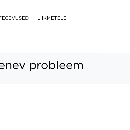
TEGEVUSED
LIIKMETELE
renev probleem