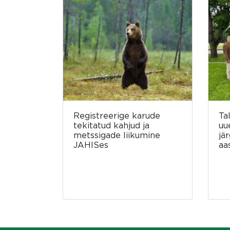
Registreerige karude
Ta
tekitatud kahjud ja
uu
metssigade liikumine
jä
JAHISes
aa