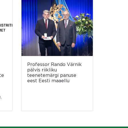
Professor Rando Värnik
pälvis riikliku
te
teenetemärgi panuse
eest Eesti maaellu
.