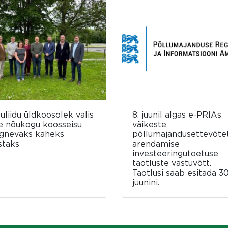
luliidu üldkoosolek valis
8. juunil algas e-PRIAs
e nõukogu koosseisu
väikeste
rgnevaks kaheks
põllumajandusettevõte
staks
arendamise
investeeringutoetuse
taotluste vastuvõtt.
Taotlusi saab esitada 30
juunini.