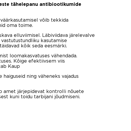
este tähelepanu antibiootikumide
 väärkasutamisel võib tekkida
mid oma toime.
ava elluviimisel. Läbiviidava järelevalve
 vastutustundliku kasutamise
täidavad kõik seda eesmärki.
amist loomakasvatuses vähendada.
uses. Kõige efektiivsem viis
itab Kaup
 haiguseid ning väheneks vajadus
b amet järjepidevat kontrolli nõuete
st kuni toidu tarbijani jõudmiseni.