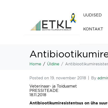
UUDISED
KONTAKT
Antibiootikumir
Home
Üldine
Antibiootikumiresist
Posted on
19. november 2018
By
admi
Veterinaar- ja Toiduamet
PRESSITEADE
18.11.2018
Antibiootikumiresistentsus on üha su