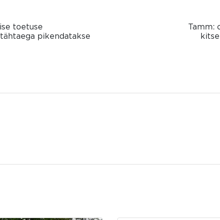
se toetuse
Tamm: o
 tähtaega pikendatakse
kits