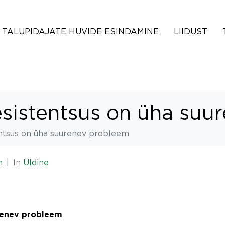
TALUPIDAJATE HUVIDE ESINDAMINE
LIIDUST
esistentsus on üha suu
entsus on üha suurenev probleem
n
In
Üldine
urenev probleem