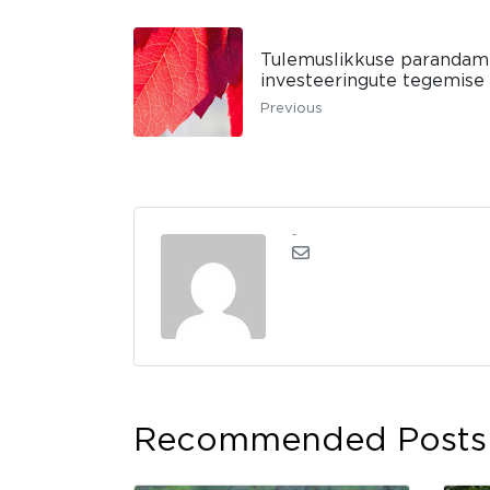
Tulemuslikkuse parandami
investeeringute tegemise
Previous
admin
Recommended Posts