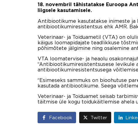
18. novembril tähistatakse Euroopa An
liigsele kasutamisele.
Antibiootikume kasutatakse inimeste ja l
antibiootikumiresistentsus ehk AMR. Ba
Veterinaar- ja Toiduametil (VTA) on olul
käigus loomapidajate teadlikkuse tõstmi
põhimõtete jälgimine ning osalemine ant
VTA loomatervise- ja heaolu osakonnaju
“Antibiootikumiresistentsusese levikule 
antibiootikumiresistentsusega võitlemis
“Esimeseks sammuks on bioohutuse paren
kasutada antibiootikume. Seega võitleme
Veterinaar- ja Toiduamet seisab tarbimis
täitmise üle kogu toidukäitlemise ahela u
Facebook
Twitter
Linke