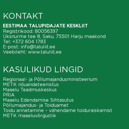
o
e
n
KONTAKT
w
s
EESTIMAA TALUPIDAJATE KESKLIIT
Registrikood: 80056397
N
Üksnurme tee 8, Saku, 75501 Harju maakond
Tel:
+372 604 1783
a
E-post:
info@taluliit.ee
Veebileht:
www.taluliit.ee
v
i
KASULIKUD LINGID
g
Regionaal- ja Põllumajandusministeerium
METK nõuandeteenistus
a
Maaelu Teadmuskeskus
PRIA
t
Maaelu Edendamise Sihtasutus
Põllumajandus- ja Toiduamet
i
Toidu annetamine – vähendame toiduraiskamist
METK maaeluvõrgustik
o