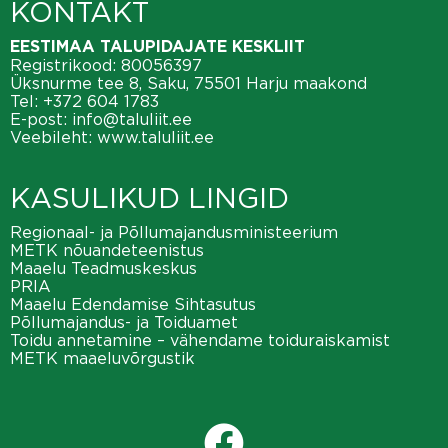
KONTAKT
t
V
i
EESTIMAA TALUPIDAJATE KESKLIIT
i
Registrikood: 80056397
o
Üksnurme tee 8, Saku, 75501 Harju maakond
e
Tel:
+372 604 1783
n
E-post:
info@taluliit.ee
w
Veebileht:
www.taluliit.ee
s
KASULIKUD LINGID
N
Regionaal- ja Põllumajandusministeerium
a
METK nõuandeteenistus
Maaelu Teadmuskeskus
v
PRIA
Maaelu Edendamise Sihtasutus
i
Põllumajandus- ja Toiduamet
Toidu annetamine – vähendame toiduraiskamist
g
METK maaeluvõrgustik
a
t