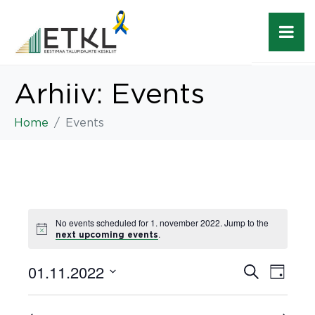
Arhiiv:
Events
Home
Events
No events scheduled for 1. november 2022. Jump to the
.
next upcoming events
01.11.2022
E
E
S
D
e
a
v
Select date.
v
a
y
r