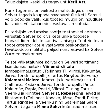
Talupidajate Keskliidu tegevjuht
.
Kerli Ats
Kuna tegemist on väikeste mahtudega, ei saa
Selver tagada kaupade saadavust üle keti. Samuti
võib poodide valik, kus tooted müügil on, nõudluse
kasvades või kahanedes vastavalt muutuda.
Et tarbijaid kodumaise tootja toetamisel abistada,
varustab Selver kõik väiketalunike toodete
hinnasildid rukkilille kandva tähisega. Tooteid leiab
tootekategooriatele vastavate osakondade
tavatoodete riiulitelt, paljud neist asuvad ka Selver
Gurmee osakonnas.
Teiste väiketalunike kõrval on Selveri sortimenti
lisandumas näiteks
Viinamärdi talu
lambapiimajuustud (Tallinnas T1, Viimsi, Kakumäe,
Järve, Tondi, Torupilli ja Tartus Ringtee Selveris),
lehma- ja kitsepiimajuustud
Kalamatsi Meierei
(Tallinnas Kadaka, Järve, Tondi, Torupilli, Pirita,
Kakumäe, Rapla, Peetri, Viimsi, T1 ning Tartus
Veeriku ja Ringtee Selveris),
leivad ja
Rebaseonu
lihatooted (Tallinnas Kadaka, Järve, Tondi, Pirita;
Tartus Ringtee ja Veeriku ning Saaremaal Saare
Selveris) aga ka
mõnusad maiused
Minna Sahvri