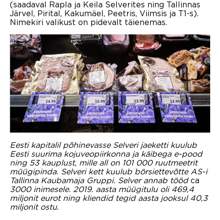
(saadaval Rapla ja Keila Selverites ning Tallinnas
Järvel, Pirital, Kakumäel, Peetris, Viimsis ja T1-s).
Nimekiri valikust on pidevalt täienemas.
Eesti kapitalil põhinevasse Selveri jaeketti kuulub
Eesti suurima kojuveopiirkonna ja käibega e-pood
ning 53 kauplust, mille all on 101 000 ruutmeetrit
müügipinda. Selveri kett kuulub börsiettevõtte AS-i
Tallinna Kaubamaja Gruppi. Selver annab tööd
ca
3000 inimesele. 2019. aasta müügitulu oli 469,4
miljonit eurot ning kliendid tegid aasta jooksul 40,3
miljonit ostu.