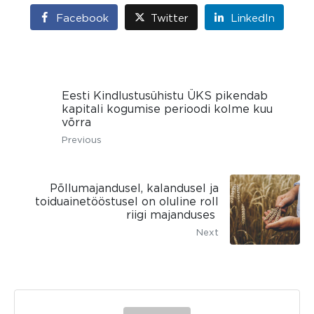
Facebook
Twitter
LinkedIn
Eesti Kindlustusühistu ÜKS pikendab
kapitali kogumise perioodi kolme kuu
võrra
Previous
Põllumajandusel, kalandusel ja
toiduainetööstusel on oluline roll
riigi majanduses
Next