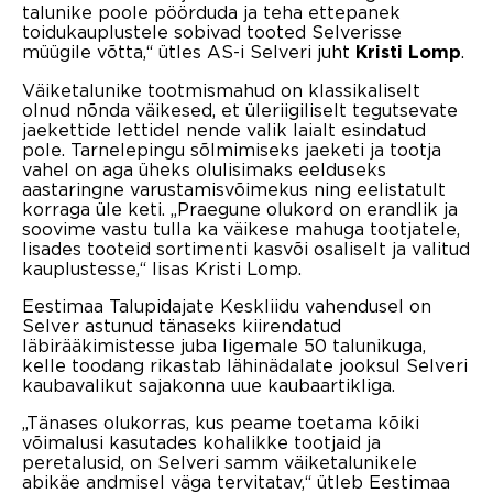
talunike poole pöörduda ja teha ettepanek
toidukauplustele sobivad tooted Selverisse
müügile võtta,“ ütles AS-i Selveri juht
.
Kristi Lomp
Väiketalunike tootmismahud on klassikaliselt
olnud nõnda väikesed, et üleriigiliselt tegutsevate
jaekettide lettidel nende valik laialt esindatud
pole. Tarnelepingu sõlmimiseks jaeketi ja tootja
vahel on aga üheks olulisimaks eelduseks
aastaringne varustamisvõimekus ning eelistatult
korraga üle keti. „Praegune olukord on erandlik ja
soovime vastu tulla ka väikese mahuga tootjatele,
lisades tooteid sortimenti kasvõi osaliselt ja valitud
kauplustesse,“ lisas Kristi Lomp.
Eestimaa Talupidajate Keskliidu vahendusel on
Selver astunud tänaseks kiirendatud
läbirääkimistesse juba ligemale 50 talunikuga,
kelle toodang rikastab lähinädalate jooksul Selveri
kaubavalikut sajakonna uue kaubaartikliga.
„Tänases olukorras, kus peame toetama kõiki
võimalusi kasutades kohalikke tootjaid ja
peretalusid, on Selveri samm väiketalunikele
abikäe andmisel väga tervitatav,“ ütleb Eestimaa