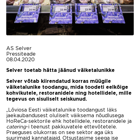
AS Selver
Pressiteade
08.04.2020
Selver toetab hätta jäänud väiketalunikke
Selver võtab kiirendatud korras müügile
väiketalunike toodangu, mida toodeti eelkõige
kohvikutele, restoranidele ning hotellidele, mille
tegevus on sisuliselt seiskunud.
„Lõviosa Eesti väiketalunike toodangust läks
jaekaubandusest oluliselt väiksema nõudlusega
HoReCa-sektorile ehk hotellidele, restoranidele ja
catering
-i teenust pakkuvatele ettevõtetele.
Praeguses olukorras on see sektor aga üks
suurimaid kannatajaid. Otsustasime seega ise