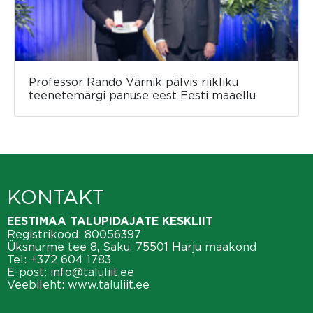
Professor Rando Värnik pälvis riikliku
teenetemärgi panuse eest Eesti maaellu
KONTAKT
EESTIMAA TALUPIDAJATE KESKLIIT
Registrikood: 80056397
Üksnurme tee 8, Saku, 75501 Harju maakond
Tel:
+372 604 1783
E-post:
info@taluliit.ee
Veebileht:
www.taluliit.ee