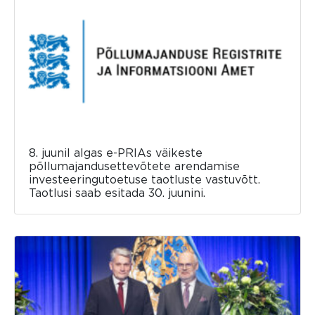
8. juunil algas e-PRIAs väikeste
põllumajandusettevõtete arendamise
investeeringutoetuse taotluste vastuvõtt.
Taotlusi saab esitada 30. juunini.