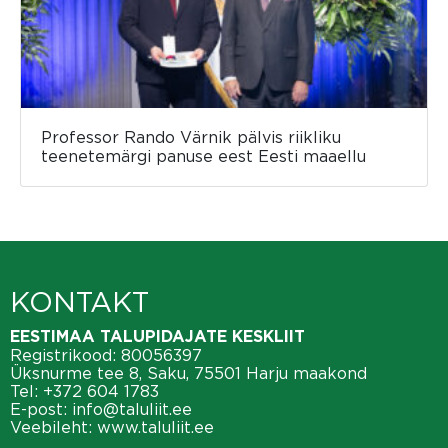
Professor Rando Värnik pälvis riikliku
teenetemärgi panuse eest Eesti maaellu
KONTAKT
EESTIMAA TALUPIDAJATE KESKLIIT
Registrikood: 80056397
Üksnurme tee 8, Saku, 75501 Harju maakond
Tel:
+372 604 1783
E-post:
info@taluliit.ee
Veebileht:
www.taluliit.ee