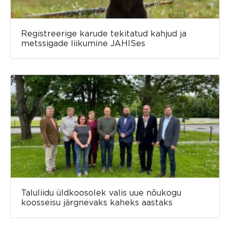
Registreerige karude tekitatud kahjud ja
metssigade liikumine JAHISes
Taluliidu üldkoosolek valis uue nõukogu
koosseisu järgnevaks kaheks aastaks