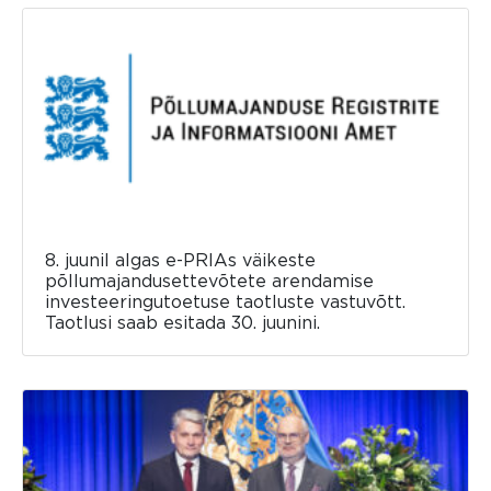
8. juunil algas e-PRIAs väikeste
põllumajandusettevõtete arendamise
investeeringutoetuse taotluste vastuvõtt.
Taotlusi saab esitada 30. juunini.