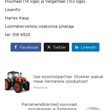
Hiiumaal (14 siga) ja Valgamaal (153 siga).
Lisainfo:
Harles Kaup
Loomatervishoiu osakonna juhataja
tel: 518 4925
Facebook
Twitter
LinkedIn
Uus koostööpartner Stokker pakub
meie liikmetele soodustust!
Previous
Parlamendiliikmed soovivad
moodsamat ja õiglasema