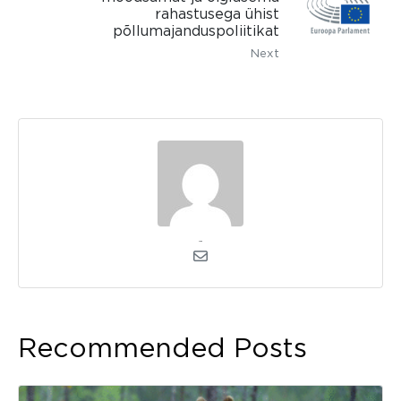
rahastusega ühist
põllumajanduspoliitikat
Next
admin
Recommended Posts