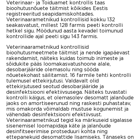
Veterinaar- ja Toiduamet kontrollis taas
bioohutusnõuete täitmist kõikides Eestis
registreeritud seapidamiskohtades.
Veterinaarametnikud kontrollisid kokku 132
seakasvatust, millest 128 farmis peeti kontrolli
hetkel sigu. Möödunud aasta kevadel toimunud
kontrollide ajal peeti sigu 143 farmis.
Veterinaarametnikud kontrollisid
bioohutusmeetmete täitmist ja nende igapäevast
rakendamist, näiteks kuidas toimub inimeste ja
sõidukite pääs loomakasvatushoone alale,
desobarjääride olemasolu ning sööda
nõuetekohast säilitamist. 16 farmile tehti kontrolli
tulemusel ettekirjutusi. Valdavalt olid
ettekirjutused seotud desobarjääride ja
desinfektsiooni efektiivsusega. Näiteks tuvastati
kontrolli käigus, et olemasolev desomatt jalanõude
jaoks on amortiseerunud ning raskesti puhastatav,
mis omakorda võimaldab mustuse kogunemist ja
vähendab desinfektsiooni efektiivsust.
Veterinaarametnikud tegid ka märkuseid sigalasse
sisenemisel loomapidaja käte ja jalanõude
desinfitseerimise protseduuri kohta ning
ettepanekuid desomattide lisamiseks. Tänaseks on