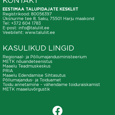
KONTAKT
EESTIMAA TALUPIDAJATE KESKLIIT
Registrikood: 80056397
Üksnurme tee 8, Saku, 75501 Harju maakond
Tel:
+372 604 1783
E-post:
info@taluliit.ee
Veebileht:
www.taluliit.ee
KASULIKUD LINGID
Regionaal- ja Põllumajandusministeerium
METK nõuandeteenistus
Maaelu Teadmuskeskus
PRIA
Maaelu Edendamise Sihtasutus
Põllumajandus- ja Toiduamet
Toidu annetamine – vähendame toiduraiskamist
METK maaeluvõrgustik