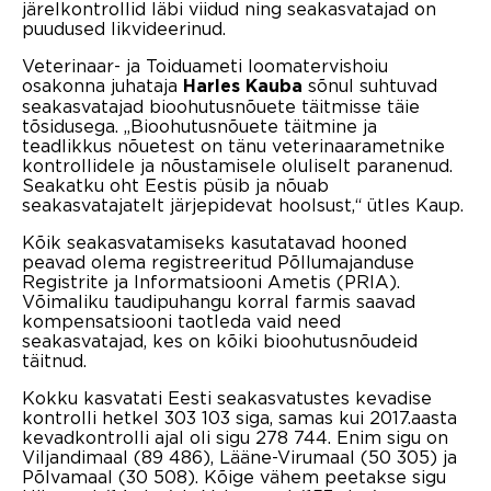
järelkontrollid läbi viidud ning seakasvatajad on
puudused likvideerinud.
Veterinaar- ja Toiduameti loomatervishoiu
osakonna juhataja
sõnul suhtuvad
Harles Kauba
seakasvatajad bioohutusnõuete täitmisse täie
tõsidusega. „Bioohutusnõuete täitmine ja
teadlikkus nõuetest on tänu veterinaarametnike
kontrollidele ja nõustamisele oluliselt paranenud.
Seakatku oht Eestis püsib ja nõuab
seakasvatajatelt järjepidevat hoolsust,“ ütles Kaup.
Kõik seakasvatamiseks kasutatavad hooned
peavad olema registreeritud Põllumajanduse
Registrite ja Informatsiooni Ametis (PRIA).
Võimaliku taudipuhangu korral farmis saavad
kompensatsiooni taotleda vaid need
seakasvatajad, kes on kõiki bioohutusnõudeid
täitnud.
Kokku kasvatati Eesti seakasvatustes kevadise
kontrolli hetkel 303 103 siga, samas kui 2017.aasta
kevadkontrolli ajal oli sigu 278 744. Enim sigu on
Viljandimaal (89 486), Lääne-Virumaal (50 305) ja
Põlvamaal (30 508). Kõige vähem peetakse sigu