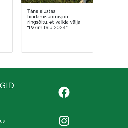
Täna alustas
hindamiskomisjon
ringsõitu, et valida välja
“Parim talu 2024”
GID
us