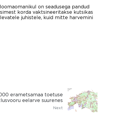
hul loomaomanikul on seadusega pandud
simest korda vaktsineeritakse kutsikas
levatele juhistele, kuid mitte harvemini
2000 erametsamaa toetuse
tlusvooru eelarve suurenes
Next