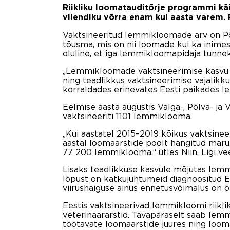
Riikliku loomatauditõrje programmi käi
viiendiku võrra enam kui aasta varem. 
Vaktsineeritud lemmikloomade arv on Põl
tõusma, mis on nii loomade kui ka inimes
oluline, et iga lemmikloomapidaja tunnek
„Lemmikloomade vaktsineerimise kasvu 
ning teadlikkus vaktsineerimise vajalik
korraldades erinevates Eesti paikades l
Eelmise aasta augustis Valga-, Põlva- j
vaktsineeriti 1101 lemmiklooma.
„Kui aastatel 2015–2019 kõikus vaktsineer
aastal loomaarstide poolt hangitud marut
77 200 lemmiklooma,“ ütles Niin. Ligi ve
Lisaks teadlikkuse kasvule mõjutas lem
lõpust on katkujuhtumeid diagnoositud Ee
viirushaiguse ainus ennetusvõimalus on 
Eestis vaktsineerivad lemmikloomi riikli
veterinaararstid. Tavapäraselt saab lemm
töötavate loomaarstide juures ning looma