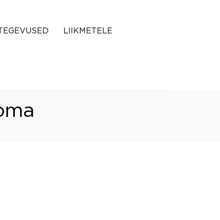
TEGEVUSED
LIIKMETELE
ooma