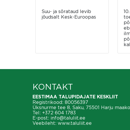
Suu- ja sõrataud levib
10.
jõudsalt Kesk-Euroopas
to
põ
eb
il
põ
ka
KONTAKT
EESTIMAA TALUPIDAJATE KESKLIIT
Registrikood: 80056397
Üksnurme tee 8, Saku, 75501 Harju maak
Tel:
+372 604 1783
E-post:
info@taluliit.ee
Veebileht:
www.taluliit.ee