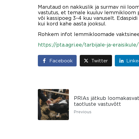
Marutaud on nakkuslik ja surmav nii loo
vastutus, et temale kuuluv lemmikloom p
või kassipoeg 3–4 kuu vanuselt. Edaspidi 
kui kord kahe aasta jooksul.
Rohkem infot lemmikloomade vaktsineeri
https://pta.agri.ee/tarbijale-ja-eraisi
Facebook
Twitter
Linke
PRIAs jätkub loomakasvat
taotluste vastuvõtt
Previous