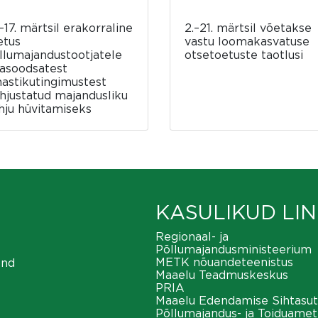
–17. märtsil erakorraline
2.–21. märtsil võetakse
etus
vastu loomakasvatuse
llumajandustootjatele
otsetoetuste taotlusi
asoodsatest
mastikutingimustest
hjustatud majandusliku
hju hüvitamiseks
KASULIKUD LIN
Regionaal- ja
Põllumajandusministeerium
METK nõuandeteenistus
ond
Maaelu Teadmuskeskus
PRIA
Maaelu Edendamise Sihtasut
Põllumajandus- ja Toiduamet