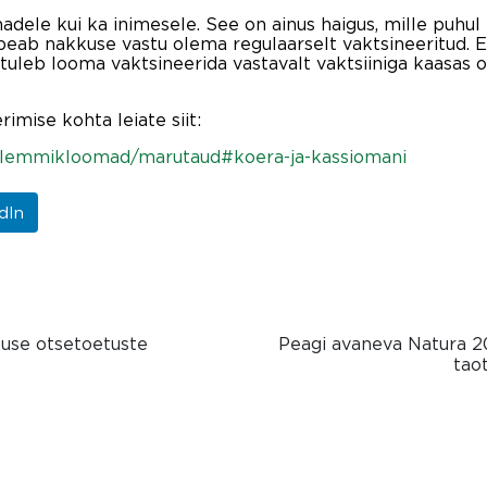
madele kui ka inimesele. See on ainus haigus, mille pu
eab nakkuse vastu olema regulaarselt vaktsineeritud. E
tuleb looma vaktsineerida vastavalt vaktsiiniga kaasas o
mise kohta leiate siit:
kule/lemmikloomad/marutaud#koera-ja-kassiomani
dIn
use otsetoetuste
Peagi avaneva Natura 
tao