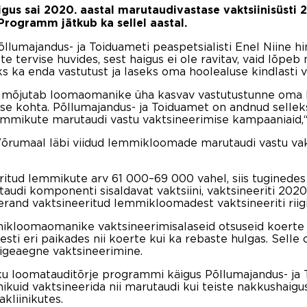
gus sai 2020. aastal marutaudivastase vaktsiinisüsti 
Programm jätkub ka sellel aastal.
lumajandus- ja Toiduameti peaspetsialisti Enel Niine hi
te tervise huvides, sest haigus ei ole ravitav, vaid lõpe
s ka enda vastutust ja laseks oma hoolealuse kindlasti v
mõjutab loomaomanike üha kasvav vastutustunne oma le
kuse kohta. Põllumajandus- ja Toiduamet on andnud selle
emmikute marutaudi vastu vaktsineerimise kampaaniaid,“ 
a Võrumaal läbi viidud lemmikloomade marutaudi vastu v
itud lemmikute arv 61 000–69 000 vahel, siis tuginedes s
audi komponenti sisaldavat vaktsiini, vaktsineeriti 2020
erand vaktsineeritud lemmikloomadest vaktsineeriti riigi
mikloomaomanike vaktsineerimisalaseid otsuseid koerte 
sti eri paikades nii koerte kui ka rebaste hulgas. Selle
õigeaegne vaktsineerimine.
ku loomatauditõrje programmi käigus Põllumajandus- ja T
ikuid vaktsineerida nii marutaudi kui teiste nakkushaig
kliinikutes.