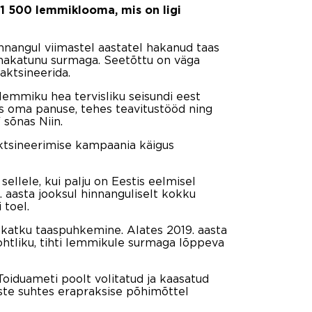
21 500 lemmiklooma, mis on ligi
nnangul viimastel aastatel hakanud taas
b nakatunu surmaga. Seetõttu on väga
aktsineerida.
mmiku hea tervisliku seisundi eest
ks oma panuse, tehes teavitustööd ning
sõnas Niin.
aktsineerimise kampaania käigus
ellele, kui palju on Eestis eelmisel
. aasta jooksul hinnanguliselt kokku
 toel.
katku taaspuhkemine. Alates 2019. aasta
 ohtliku, tihti lemmikule surmaga lõppeva
oiduameti poolt volitatud ja kaasatud
uste suhtes erapraksise põhimõttel