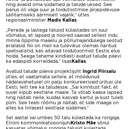
ning avasid oma südamed ja talude uksed. See
panus oli väga suur ja toidutootmise järjepidevuse
säilitamiseks äärmiselt vajalik,“ ütles
regionaalminister
.
Madis Kallas
„Perede ja lastega talusid külastades on suur
võimalus, et lapsed ja noored saavad sellest indu
minna õppima maaelu ja põllumajandusega seotud
erialasid. Nii on meil ka tulevikus olemas haritud
spetsialistid, kes aitavad toidutootmist Eestis elus
hoida. Seega tahame kindlasti avatud talude päevi
ka edaspidi korraldada,“ lisas
.
Kallas
Avatud talude päeva projektijuht
Ingrid Piirsalu
ütles, et vaatamata sellele, et möödunud
nädalavahetusel oli palju konkureerivaid üritusi üle
Eesti, leiti tee ka taludesse. „Sai kinnitust fakt, et
suvel kipub eestlane maale. Ta võtab kaasa lapsed
ning näitab neile, kuidas kasvab kartul ja kust tuleb
piim. See teeb rõõmu ja näitab, et side maaga on
alles ka linlasest eestlase südames.“
Sel aastal sai umbes 50 talu külastada ka rongiga.
Elroni kommunikatsioonijuhi
sõnul
Kristo Mäe
kasvatas võimalus rongiga talusid külastada