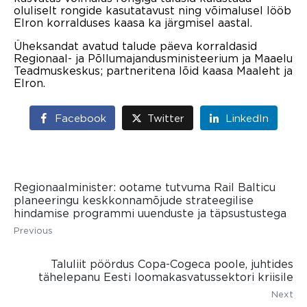
oluliselt rongide kasutatavust ning võimalusel lööb
Elron korralduses kaasa ka järgmisel aastal.
Üheksandat avatud talude päeva korraldasid
Regionaal- ja Põllumajandusministeerium ja Maaelu
Teadmuskeskus; partneritena lõid kaasa Maaleht ja
Elron.
Facebook
Twitter
LinkedIn
Regionaalminister: ootame tutvuma Rail Balticu
planeeringu keskkonnamõjude strateegilise
hindamise programmi uuenduste ja täpsustustega
Previous
Taluliit pöördus Copa-Cogeca poole, juhtides
tähelepanu Eesti loomakasvatussektori kriisile
Next