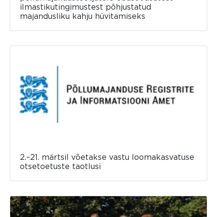
ilmastikutingimustest põhjustatud
majandusliku kahju hüvitamiseks
2.–21. märtsil võetakse vastu loomakasvatuse
otsetoetuste taotlusi