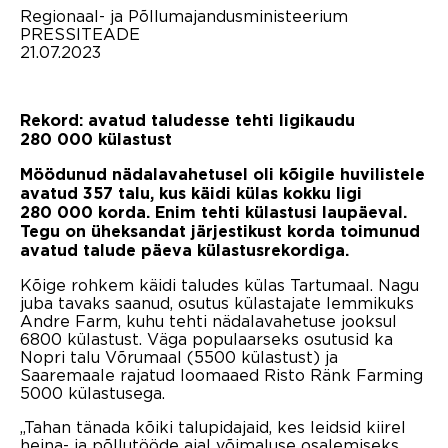
Regionaal- ja Põllumajandusministeerium
PRESSITEADE
21.07.2023
Rekord: avatud taludesse tehti ligikaudu
280 000 külastust
Möödunud nädalavahetusel oli kõigile huvilistele
avatud 357 talu, kus käidi külas kokku ligi
280 000 korda. Enim tehti külastusi laupäeval.
Tegu on üheksandat järjestikust korda toimunud
avatud talude päeva külastusrekordiga.
Kõige rohkem käidi taludes külas Tartumaal. Nagu
juba tavaks saanud, osutus külastajate lemmikuks
Andre Farm, kuhu tehti nädalavahetuse jooksul
6800 külastust. Väga populaarseks osutusid ka
Nopri talu Võrumaal (5500 külastust) ja
Saaremaale rajatud loomaaed Risto Ränk Farming
5000 külastusega.
„Tahan tänada kõiki talupidajaid, kes leidsid kiirel
heina- ja põllutööde ajal võimaluse osalemiseks