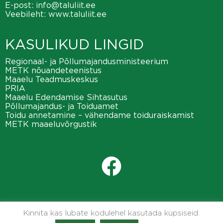
E-post:
info@taluliit.ee
Veebileht:
www.taluliit.ee
KASULIKUD LINGID
Regionaal- ja Põllumajandusministeerium
METK nõuandeteenistus
Maaelu Teadmuskeskus
PRIA
Maaelu Edendamise Sihtasutus
Põllumajandus- ja Toiduamet
Toidu annetamine – vähendame toiduraiskamist
METK maaeluvõrgustik
Kinnita kas lubate kodulehel kasutada küpsiseid.