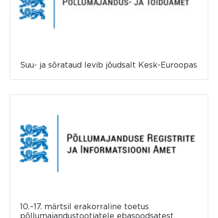
Suu- ja sõrataud levib jõudsalt Kesk-Euroopas
10.–17. märtsil erakorraline toetus
põllumajandustootjatele ebasoodsatest