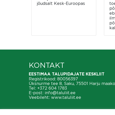
jõudsalt Kesk-Euroopas
to
põ
eb
il
põ
ka
KONTAKT
EESTIMAA TALUPIDAJATE KESKLIIT
Registrikood: 80056397
Üksnurme tee 8, Saku, 75501 Harju maak
Tel:
+372 604 1783
E-post:
info@taluliit.ee
Veebileht:
www.taluliit.ee