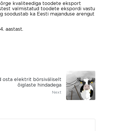
kõrge kvaliteediga toodete eksport
listest valmistatud toodete ekspordi vastu
ing soodustab ka Eesti majanduse arengut
4. aastast.
 osta elektrit börsiväliselt
õiglaste hindadega
Next