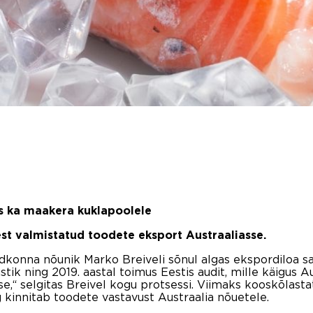
es ka maakera kuklapoolele
test valmistatud toodete eksport Austraaliasse.
dkonna nõunik Marko Breiveli sõnul algas ekspordiloa sa
tik ning 2019. aastal toimus Eestis audit, mille käigus A
se,“ selgitas Breivel kogu protsessi. Viimaks kooskõlast
 kinnitab toodete vastavust Austraalia nõuetele.