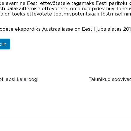
de avamine Eesti ettevõtetele tagamaks Eesti päritolu 
Eesti kalakäitlemise ettevõtetel on olnud pidev huvi lõhe
uba on toeks ettevõtete tootmispotentsiaali tõstmisel n
oodete ekspordiks Austraaliasse on Eestil juba alates 201
dIn
lilapsi kalaroogi
Talunikud soovivad