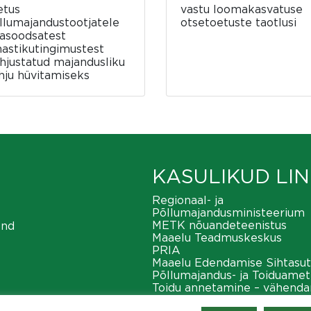
etus
vastu loomakasvatuse
llumajandustootjatele
otsetoetuste taotlusi
asoodsatest
mastikutingimustest
hjustatud majandusliku
hju hüvitamiseks
KASULIKUD LIN
Regionaal- ja
Põllumajandusministeerium
METK nõuandeteenistus
ond
Maaelu Teadmuskeskus
PRIA
Maaelu Edendamise Sihtasut
Põllumajandus- ja Toiduamet
Toidu annetamine – vähend
toiduraiskamist