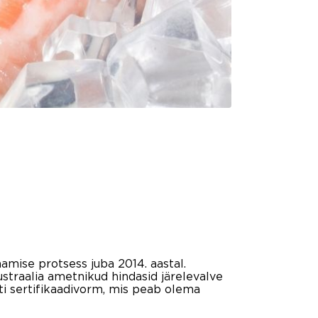
amise protsess juba 2014. aastal.
ustraalia ametnikud hindasid järelevalve
ati sertifikaadivorm, mis peab olema