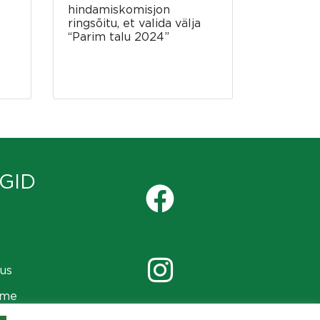
hindamiskomisjon
ringsõitu, et valida välja
“Parim talu 2024”
GID
us
ame