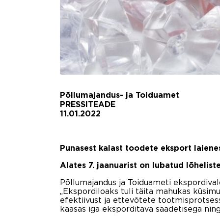
Põllumajandus- ja Toiduamet
PRESSITEADE
11.01.2022
Punasest kalast toodete eksport laien
Alates 7. jaanuarist on lubatud lõhelis
Põllumajandus ja Toiduameti ekspordival
„Ekspordiloaks tuli täita mahukas küsimus
efektiivust ja ettevõtete tootmisprotses
kaasas iga eksporditava saadetisega ning