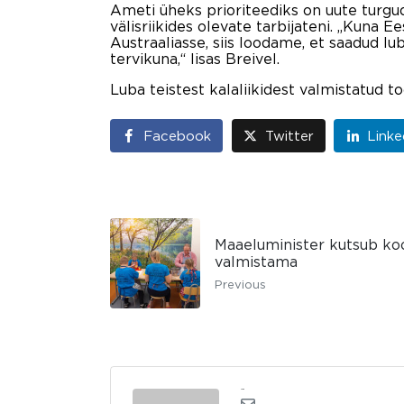
Ameti üheks prioriteediks on uute turgu
välisriikides olevate tarbijateni. „Kuna 
Austraaliasse, siis loodame, et saadud l
tervikuna,“ lisas Breivel.
Luba teistest kalaliikidest valmistatud t
Facebook
Twitter
Linke
Maaeluminister kutsub koo
valmistama
Previous
admin