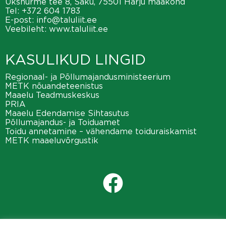
Üksnurme tee 8, Saku, 75501 Harju maakond
Tel:
+372 604 1783
E-post:
info@taluliit.ee
Veebileht:
www.taluliit.ee
KASULIKUD LINGID
Regionaal- ja Põllumajandusministeerium
METK nõuandeteenistus
Maaelu Teadmuskeskus
PRIA
Maaelu Edendamise Sihtasutus
Põllumajandus- ja Toiduamet
Toidu annetamine – vähendame toiduraiskamist
METK maaeluvõrgustik