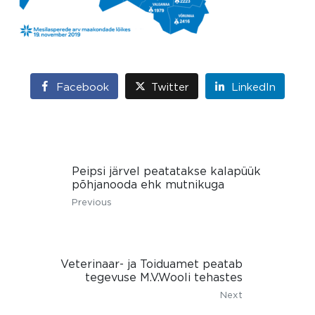
Facebook
Twitter
LinkedIn
Peipsi järvel peatatakse kalapüük
põhjanooda ehk mutnikuga
Previous
Veterinaar- ja Toiduamet peatab
tegevuse M.V.Wooli tehastes
Next