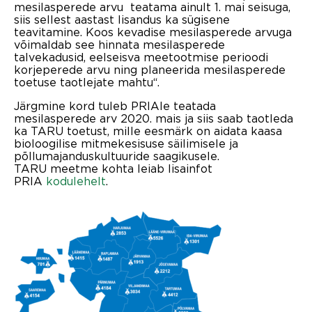
mesilasperede arvu teatama ainult 1. mai seisuga,
siis sellest aastast lisandus ka sügisene
teavitamine. Koos kevadise mesilasperede arvuga
võimaldab see hinnata mesilasperede
talvekadusid, eelseisva meetootmise perioodi
korjeperede arvu ning planeerida mesilasperede
toetuse taotlejate mahtu“.
Järgmine kord tuleb PRIAle teatada
mesilasperede arv 2020. mais ja siis saab taotleda
ka TARU toetust, mille eesmärk on aidata kaasa
bioloogilise mitmekesisuse säilimisele ja
põllumajanduskultuuride saagikusele.
TARU meetme kohta leiab lisainfot
PRIA
kodulehelt
.