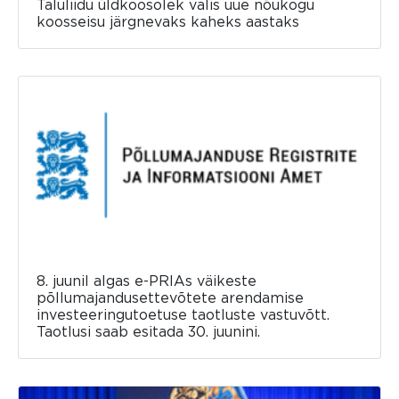
Taluliidu üldkoosolek valis uue nõukogu
koosseisu järgnevaks kaheks aastaks
8. juunil algas e-PRIAs väikeste
põllumajandusettevõtete arendamise
investeeringutoetuse taotluste vastuvõtt.
Taotlusi saab esitada 30. juunini.