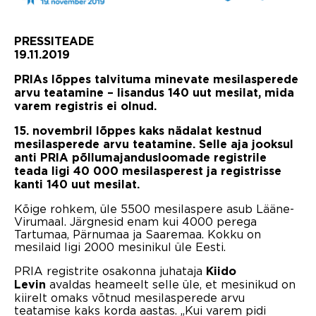
PRESSITEADE
19.11.2019
PRIAs lõppes talvituma minevate mesilasperede
arvu teatamine – lisandus 140 uut mesilat, mida
varem registris ei olnud.
15. novembril lõppes kaks nädalat kestnud
mesilasperede arvu teatamine. Selle aja jooksul
anti PRIA põllumajandusloomade registrile
teada ligi 40 000 mesilasperest ja registrisse
kanti 140 uut mesilat.
Kõige rohkem, üle 5500 mesilaspere asub Lääne-
Virumaal. Järgnesid enam kui 4000 perega
Tartumaa, Pärnumaa ja Saaremaa. Kokku on
mesilaid ligi 2000 mesinikul üle Eesti.
PRIA registrite osakonna juhataja
Kiido
avaldas heameelt selle üle, et mesinikud on
Levin
kiirelt omaks võtnud mesilasperede arvu
teatamise kaks korda aastas. „Kui varem pidi