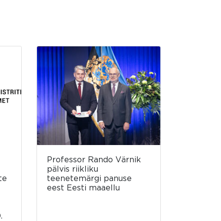
Professor Rando Värnik
pälvis riikliku
te
teenetemärgi panuse
eest Eesti maaellu
.