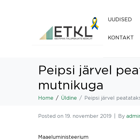
UUDISED
KONTAKT
Peipsi järvel p
mutnikuga
Home
Üldine
Peipsi järvel peatata
Posted on
19. november 2019
By
admi
Maaeluministeerium