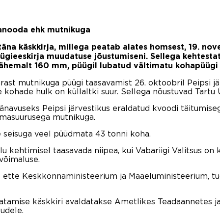
anooda ehk mutnikuga
 täna käskkirja, millega peatab alates homsest,
19. nove
gieeskirja muudatuse jõustumiseni. Sellega kehtesta
vähemalt 160 mm, püügil lubatud vältimatu kohapüügi
st mutnikuga püügi taasavamist 26. oktoobril Peipsi jär
kohade hulk on küllaltki suur. Sellega nõustuvad Tartu Ü
tänavuseks Peipsi järvestikus eraldatud kvoodi täitumis
ilmasuurusega mutnikuga.
 seisuga veel püüdmata 43 tonni koha.
 kehtimisel taasavada niipea, kui Vabariigi Valitsus on
võimaluse.
 ette Keskkonnaministeerium ja Maaeluministeerium, tug
atamise käskkiri avaldatakse Ametlikes Teadaannetes j
tudele.