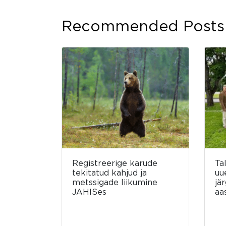
Recommended Posts
Registreerige karude
Ta
tekitatud kahjud ja
uu
metssigade liikumine
jä
JAHISes
aa