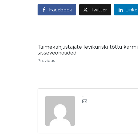
Facebook
Twitter
Linke
Taimekahjustajate levikuriski tõttu karm
sisseveonõuded
Previous
admin