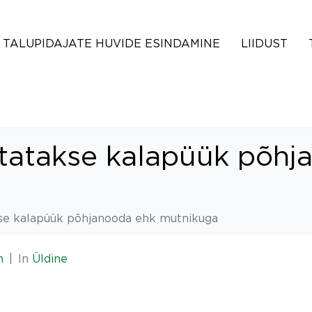
TALUPIDAJATE HUVIDE ESINDAMINE
LIIDUST
eatatakse kalapüük põh
kse kalapüük põhjanooda ehk mutnikuga
n
In
Üldine