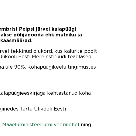
mbrist Peipsi järvel kalapüügi
takse põhjanooda ehk mutniku ja
 kaasmäärad.
vel tekkinud olukord, kus kalurite poolt
likooli Eesti Mereinstituudi teadlased.
ega üle 90%. Kohapüügikeelu tingimustes
 kalapüügieeskirjaga kehtestanud koha
inedes Tartu Ülikooli Eesti
a
Maaeluministeeriumi veebilehel
ning