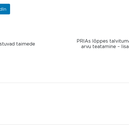
dIn
PRIAs lõppes talvitu
istuvad taimede
arvu teatamine – lis