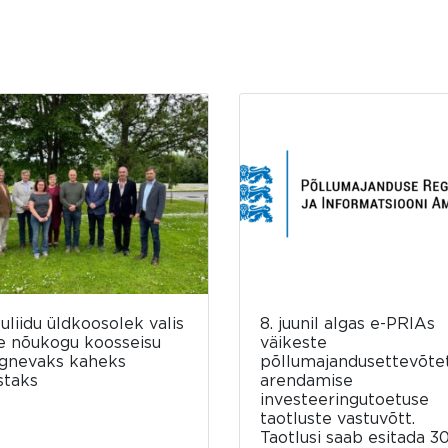
luliidu üldkoosolek valis
8. juunil algas e-PRIAs
e nõukogu koosseisu
väikeste
rgnevaks kaheks
põllumajandusettevõte
staks
arendamise
investeeringutoetuse
taotluste vastuvõtt.
Taotlusi saab esitada 30