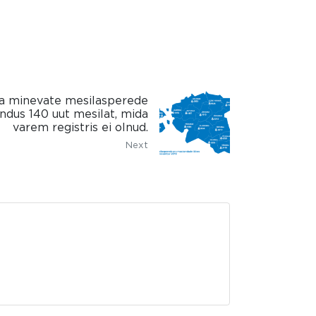
ma minevate mesilasperede
andus 140 uut mesilat, mida
varem registris ei olnud.
Next