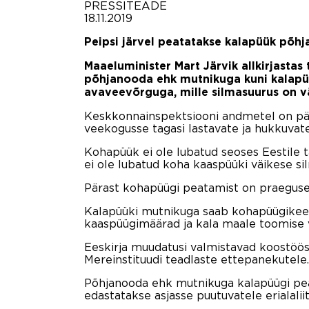
PRESSITEADE
18.11.2019
Peipsi järvel peatatakse
kalapüük põhj
Maaeluminister Mart Järvik allkirjastas
põhjanooda ehk mutnikuga kuni kalapüü
avaveevõrguga, mille silmasuurus on 
Keskkonnainspektsiooni andmetel on pära
veekogusse tagasi lastavate ja hukkuvate 
Kohapüük ei ole lubatud seoses Eestile 
ei ole lubatud koha kaaspüüki väikese s
Pärast kohapüügi peatamist on praeguse
Kalapüüki mutnikuga saab kohapüügikeelu
kaaspüügimäärad ja kala maale toomise 
Eeskirja muudatusi valmistavad koostöös
Mereinstituudi teadlaste ettepanekutele.
Põhjanooda ehk mutnikuga kalapüügi pe
edastatakse asjasse puutuvatele erialalii