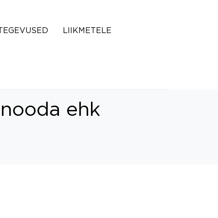
TEGEVUSED
LIIKMETELE
janooda ehk