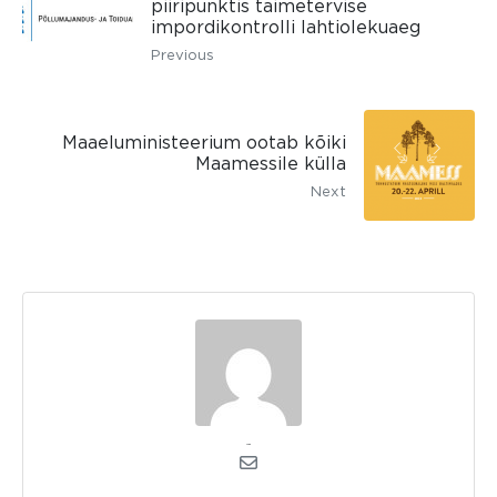
piiripunktis taimetervise
impordikontrolli lahtiolekuaeg
Previous
Maaeluministeerium ootab kõiki
Maamessile külla
Next
admin