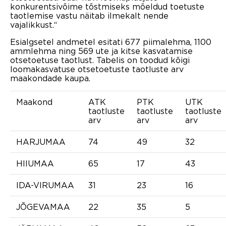
konkurentsivõime tõstmiseks mõeldud toetuste
taotlemise vastu näitab ilmekalt nende
vajalikkust.“
Esialgsetel andmetel esitati 677 piimalehma, 1100
ammlehma ning 569 ute ja kitse kasvatamise
otsetoetuse taotlust. Tabelis on toodud kõigi
loomakasvatuse otsetoetuste taotluste arv
maakondade kaupa.
Maakond
ATK
PTK
UTK
taotluste
taotluste
taotluste
arv
arv
arv
HARJUMAA
74
49
32
HIIUMAA
65
17
43
IDA-VIRUMAA
31
23
16
JÕGEVAMAA
22
35
5