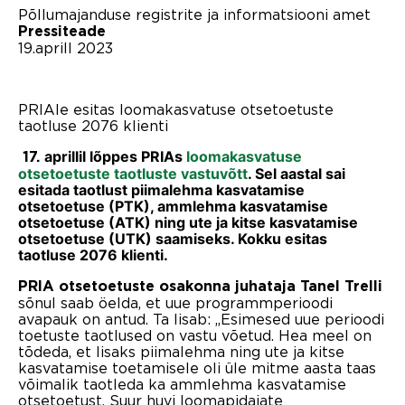
Põllumajanduse registrite ja informatsiooni amet
Pressiteade
19.aprill 2023
PRIAle esitas loomakasvatuse otsetoetuste
taotluse 2076 klienti
aprillil lõppes PRIAs
loomakasvatuse
17.
otsetoetuste taotluste vastuvõtt
. Sel aastal sai
esitada taotlust piimalehma kasvatamise
otsetoetuse (PTK), ammlehma kasvatamise
otsetoetuse (ATK) ning ute ja kitse kasvatamise
otsetoetuse (UTK) saamiseks. Kokku esitas
taotluse 2076 klienti.
PRIA otsetoetuste osakonna juhataja Tanel Trelli
sõnul saab öelda, et uue programmperioodi
avapauk on antud. Ta lisab: „Esimesed uue perioodi
toetuste taotlused on vastu võetud. Hea meel on
tõdeda, et lisaks piimalehma ning ute ja kitse
kasvatamise toetamisele oli üle mitme aasta taas
võimalik taotleda ka ammlehma kasvatamise
otsetoetust. Suur huvi loomapidajate