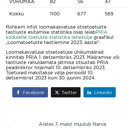
VÕRUMAA
82
56
47
Kokku
1100
677
569
Rohkem infot loomakasvatuse otsetoetuste
taotluste esitamise statistika osas leiab
PRIA
kodulehe toetuste statistika lehekülje
graafikul
„Loomatoetuste taotlemine 2023. aastal“.
Loomakasvatuse otsetoetuse ühikumäärad
kinnitab PRIA 1. detsembriks 2023. Määramise või
taotluste rahuldamata jätmise otsustab PRIA
peadirektor hiljemalt 10. detsembriks 2023.
Toetused makstakse välja perioodil 10.
detsembrist 2023 kuni 30. juunini 2024.
Facebook
Twitter
LinkedIn
Alates 7. maist muutub Narva