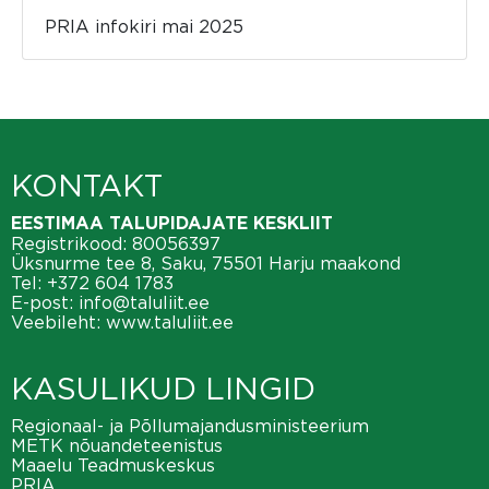
PRIA infokiri mai 2025
KONTAKT
EESTIMAA TALUPIDAJATE KESKLIIT
Registrikood: 80056397
Üksnurme tee 8, Saku, 75501 Harju maakond
Tel:
+372 604 1783
E-post:
info@taluliit.ee
Veebileht:
www.taluliit.ee
KASULIKUD LINGID
Regionaal- ja Põllumajandusministeerium
METK nõuandeteenistus
Maaelu Teadmuskeskus
PRIA