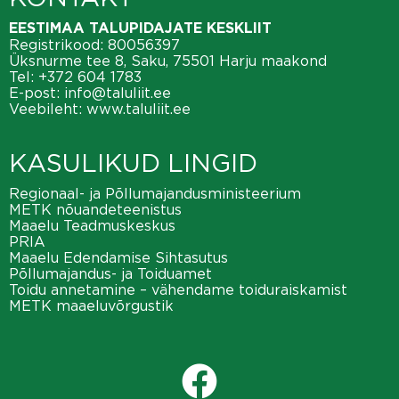
EESTIMAA TALUPIDAJATE KESKLIIT
Registrikood: 80056397
Üksnurme tee 8, Saku, 75501 Harju maakond
Tel:
+372 604 1783
E-post:
info@taluliit.ee
Veebileht:
www.taluliit.ee
KASULIKUD LINGID
Regionaal- ja Põllumajandusministeerium
METK nõuandeteenistus
Maaelu Teadmuskeskus
PRIA
Maaelu Edendamise Sihtasutus
Põllumajandus- ja Toiduamet
Toidu annetamine – vähendame toiduraiskamist
METK maaeluvõrgustik