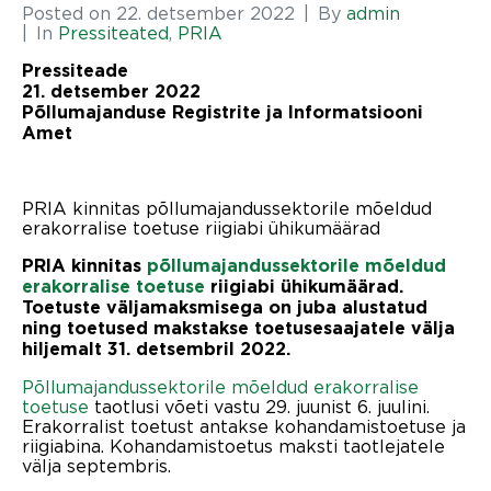
Posted on
22. detsember 2022
By
admin
In
Pressiteated
,
PRIA
Pressiteade
21. detsember 2022
Põllumajanduse Registrite ja Informatsiooni
Amet
PRIA kinnitas põllumajandussektorile mõeldud
erakorralise toetuse riigiabi ühikumäärad
PRIA kinnitas
põllumajandussektorile mõeldud
erakorralise toetuse
riigiabi ühikumäärad.
Toetuste väljamaksmisega on juba alustatud
ning toetused makstakse toetusesaajatele välja
hiljemalt 31. detsembril 2022.
Põllumajandussektorile mõeldud erakorralise
toetuse
taotlusi võeti vastu 29. juunist 6. juulini.
Erakorralist toetust antakse kohandamistoetuse ja
riigiabina. Kohandamistoetus maksti taotlejatele
välja septembris.