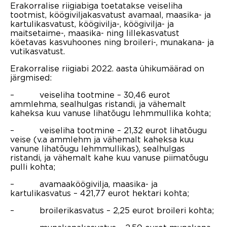
Erakorralise riigiabiga toetatakse veiseliha
tootmist, köögiviljakasvatust avamaal, maasika- ja
kartulikasvatust, köögivilja-, köögivilja- ja
maitsetaime-, maasika- ning lillekasvatust
köetavas kasvuhoones ning broileri-, munakana- ja
vutikasvatust.
Erakorralise riigiabi 2022. aasta ühikumäärad on
järgmised:
– veiseliha tootmine – 30,46 eurot
ammlehma, sealhulgas ristandi, ja vähemalt
kaheksa kuu vanuse lihatõugu lehmmullika kohta;
– veiseliha tootmine – 21,32 eurot lihatõugu
veise (v.a ammlehm ja vähemalt kaheksa kuu
vanune lihatõugu lehmmullikas), sealhulgas
ristandi, ja vähemalt kahe kuu vanuse piimatõugu
pulli kohta;
– avamaaköögivilja, maasika- ja
kartulikasvatus – 421,77 eurot hektari kohta;
– broilerikasvatus – 2,25 eurot broileri kohta;