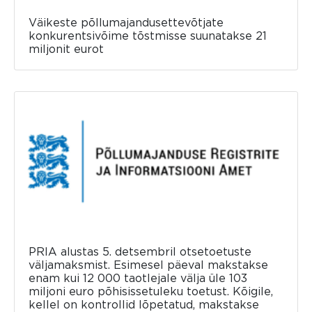
Väikeste põllumajandusettevõtjate
konkurentsivõime tõstmisse suunatakse 21
miljonit eurot
PRIA alustas 5. detsembril otsetoetuste
väljamaksmist. Esimesel päeval makstakse
enam kui 12 000 taotlejale välja üle 103
miljoni euro põhisissetuleku toetust. Kõigile,
kellel on kontrollid lõpetatud, makstakse