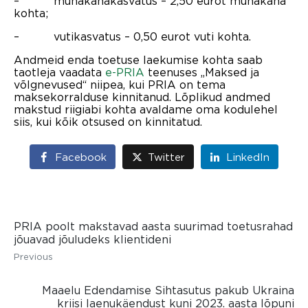
– munakanakasvatus – 2,50 eurot munakana
kohta;
– vutikasvatus – 0,50 eurot vuti kohta.
Andmeid enda toetuse laekumise kohta saab
taotleja vaadata
e-PRIA
teenuses „Maksed ja
võlgnevused“ niipea, kui PRIA on tema
maksekorralduse kinnitanud. Lõplikud andmed
makstud riigiabi kohta avaldame oma kodulehel
siis, kui kõik otsused on kinnitatud.
Facebook
Twitter
LinkedIn
PRIA poolt makstavad aasta suurimad toetusrahad
jõuavad jõuludeks klientideni
Previous
Maaelu Edendamise Sihtasutus pakub Ukraina
kriisi laenukäendust kuni 2023. aasta lõpuni