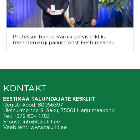
Professor Rando Värnik pälvis riikliku
teenetemärgi panuse eest Eesti maaellu
KONTAKT
EESTIMAA TALUPIDAJATE KESKLIIT
Registrikood: 80056397
Üksnurme tee 8, Saku, 75501 Harju maakond
Tel:
+372 604 1783
E-post:
info@taluliit.ee
Veebileht:
www.taluliit.ee