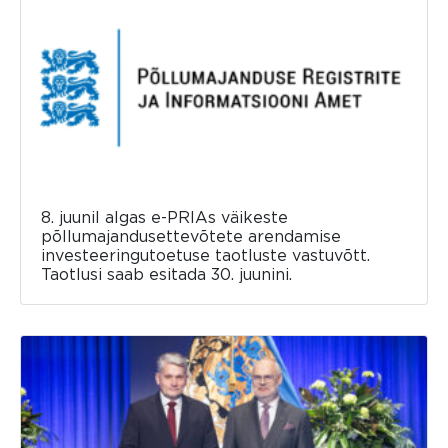
8. juunil algas e-PRIAs väikeste
põllumajandusettevõtete arendamise
investeeringutoetuse taotluste vastuvõtt.
Taotlusi saab esitada 30. juunini.