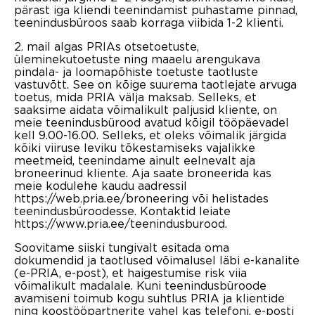
pärast iga kliendi teenindamist puhastame pinnad,
teenindusbüroos saab korraga viibida 1-2 klienti.
2. mail algas PRIAs otsetoetuste,
üleminekutoetuste ning maaelu arengukava
pindala- ja loomapõhiste toetuste taotluste
vastuvõtt. See on kõige suurema taotlejate arvuga
toetus, mida PRIA välja maksab. Selleks, et
saaksime aidata võimalikult paljusid kliente, on
meie teenindusbürood avatud kõigil tööpäevadel
kell 9.00-16.00. Selleks, et oleks võimalik järgida
kõiki viiruse leviku tõkestamiseks vajalikke
meetmeid, teenindame ainult eelnevalt aja
broneerinud kliente. Aja saate broneerida kas
meie kodulehe kaudu aadressil
https://web.pria.ee/broneering või helistades
teenindusbüroodesse. Kontaktid leiate
https://www.pria.ee/teenindusburood.
Soovitame siiski tungivalt esitada oma
dokumendid ja taotlused võimalusel läbi e-kanalite
(e-PRIA, e-post), et haigestumise risk viia
võimalikult madalale. Kuni teenindusbüroode
avamiseni toimub kogu suhtlus PRIA ja klientide
ning koostööpartnerite vahel kas telefoni, e-posti