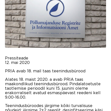
Pressiteade
12. mai 2020
PRIA avab 18. mail taas teenindusbürood
Alates 18. maist 2020. a avab PRIA taas
maakondlikud teenindusbürood. Pindalatoetuste
taotlemise perioodil kuni 15. juunini oleme
erakorraliselt avatud esmaspäevast reedeni kell
9.00-16.00.
Teenindusbüroodes järgime kõiki turvalisuse
nõudeid: järgime 2+2 reeglit, desinfitseerime käsi,