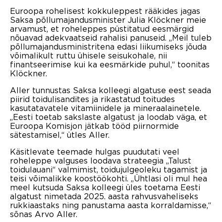
Euroopa rohelisest kokkuleppest rääkides jagas
Saksa põllumajandusminister Julia Klöckner meie
arvamust, et roheleppes püstitatud eesmärgid
nõuavad adekvaatseid rahalisi panuseid. „Meil tuleb
põllumajandusministritena edasi liikumiseks jõuda
võimalikult ruttu ühisele seisukohale, nii
finantseerimise kui ka eesmärkide puhul,“ toonitas
Klöckner.
Aller tunnustas Saksa kolleegi algatuse eest seada
piirid toidulisandites ja rikastatud toitudes
kasutatavatele vitamiinidele ja mineraalainetele.
„Eesti toetab sakslaste algatust ja loodab väga, et
Euroopa Komisjon jätkab tööd piirnormide
sätestamisel,“ ütles Aller.
Käsitlevate teemade hulgas puudutati veel
roheleppe valguses loodava strateegia „Talust
toidulauani“ valmimist, toidujulgeoleku tagamist ja
teisi võimalikke koostöökohti. „Ühtlasi oli mul hea
meel kutsuda Saksa kolleegi üles toetama Eesti
algatust nimetada 2025. aasta rahvusvaheliseks
rukkiaastaks ning panustama aasta korraldamisse,“
sõnas Arvo Aller.