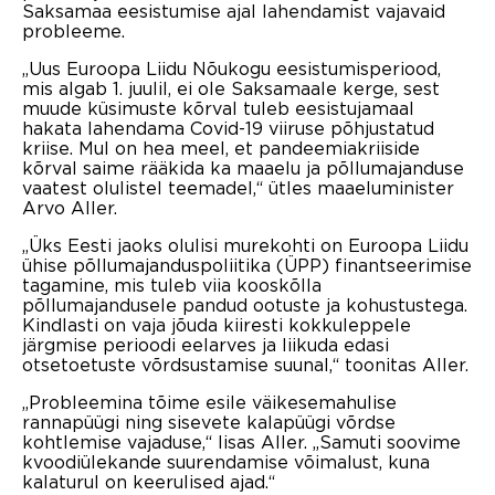
Saksamaa eesistumise ajal lahendamist vajavaid
probleeme.
„Uus Euroopa Liidu Nõukogu eesistumisperiood,
mis algab 1. juulil, ei ole Saksamaale kerge, sest
muude küsimuste kõrval tuleb eesistujamaal
hakata lahendama Covid-19 viiruse põhjustatud
kriise. Mul on hea meel, et pandeemiakriiside
kõrval saime rääkida ka maaelu ja põllumajanduse
vaatest olulistel teemadel,“ ütles maaeluminister
Arvo Aller.
„Üks Eesti jaoks olulisi murekohti on Euroopa Liidu
ühise põllumajanduspoliitika (ÜPP) finantseerimise
tagamine, mis tuleb viia kooskõlla
põllumajandusele pandud ootuste ja kohustustega.
Kindlasti on vaja jõuda kiiresti kokkuleppele
järgmise perioodi eelarves ja liikuda edasi
otsetoetuste võrdsustamise suunal,“ toonitas Aller.
„Probleemina tõime esile väikesemahulise
rannapüügi ning sisevete kalapüügi võrdse
kohtlemise vajaduse,“ lisas Aller. „Samuti soovime
kvoodiülekande suurendamise võimalust, kuna
kalaturul on keerulised ajad.“