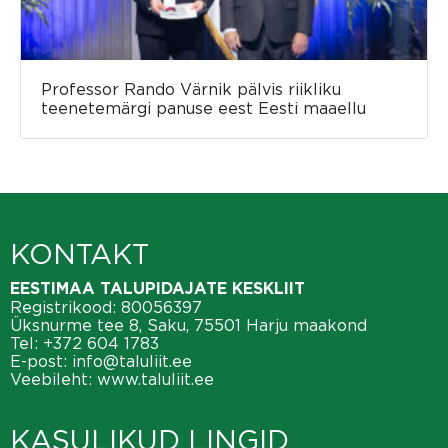
Professor Rando Värnik pälvis riikliku
teenetemärgi panuse eest Eesti maaellu
KONTAKT
EESTIMAA TALUPIDAJATE KESKLIIT
Registrikood: 80056397
Üksnurme tee 8, Saku, 75501 Harju maakond
Tel:
+372 604 1783
E-post:
info@taluliit.ee
Veebileht:
www.taluliit.ee
KASULIKUD LINGID