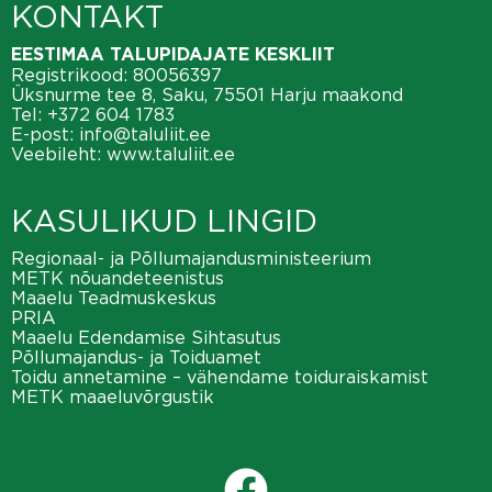
KONTAKT
EESTIMAA TALUPIDAJATE KESKLIIT
Registrikood: 80056397
Üksnurme tee 8, Saku, 75501 Harju maakond
Tel:
+372 604 1783
E-post:
info@taluliit.ee
Veebileht:
www.taluliit.ee
KASULIKUD LINGID
Regionaal- ja Põllumajandusministeerium
METK nõuandeteenistus
Maaelu Teadmuskeskus
PRIA
Maaelu Edendamise Sihtasutus
Põllumajandus- ja Toiduamet
Toidu annetamine – vähendame toiduraiskamist
METK maaeluvõrgustik