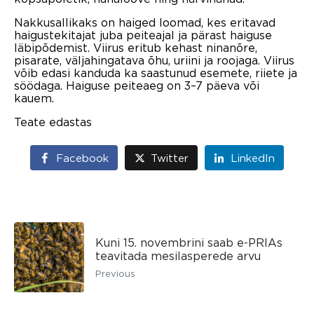
Nakkusallikaks on haiged loomad, kes eritavad
haigustekitajat juba peiteajal ja pärast haiguse
läbipõdemist. Viirus eritub kehast ninanõre,
pisarate, väljahingatava õhu, uriini ja roojaga. Viirus
võib edasi kanduda ka saastunud esemete, riiete ja
söödaga. Haiguse peiteaeg on 3–7 päeva või
kauem.
Teate edastas
Facebook
Twitter
LinkedIn
Kuni 15. novembrini saab e-PRIAs
teavitada mesilasperede arvu
Previous