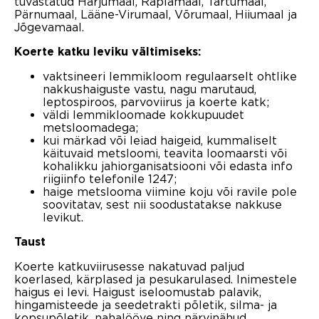
tuvastatud Harjumaal, Raplamaal, Tartumaal,
Pärnumaal, Lääne-Virumaal, Võrumaal, Hiiumaal ja
Jõgevamaal.
Koerte katku leviku vältimiseks:
vaktsineeri lemmikloom regulaarselt ohtlike
nakkushaiguste vastu, nagu marutaud,
leptospiroos, parvoviirus ja koerte katk;
väldi lemmikloomade kokkupuudet
metsloomadega;
kui märkad või leiad haigeid, kummaliselt
käituvaid metsloomi, teavita loomaarsti või
kohalikku jahiorganisatsiooni või edasta info
riigiinfo telefonile 1247;
haige metslooma viimine koju või ravile pole
soovitatav, sest nii soodustatakse nakkuse
levikut.
Taust
Koerte katkuviirusesse nakatuvad paljud
koerlased, kärplased ja pesukarulased. Inimestele
haigus ei levi. Haigust iseloomustab palavik,
hingamisteede ja seedetrakti põletik, silma- ja
kopsupõletik, nahalööve ning närvinähud.