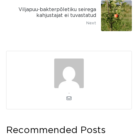
Viljapuu-bakterpõletiku seirega
kahjustajat ei tuvastatud
Next
admin
Recommended Posts