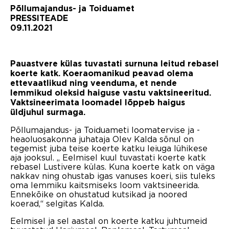
Põllumajandus- ja Toiduamet
PRESSITEADE
09.11.2021
Pauastvere külas tuvastati surnuna leitud rebasel
koerte katk.
Koeraomanikud peavad olema
ettevaatlikud ning veenduma, et nende
lemmikud oleksid haiguse vastu vaktsineeritud.
Vaktsineerimata loomadel lõppeb haigus
üldjuhul surmaga.
Põllumajandus- ja Toiduameti loomatervise ja -
heaoluosakonna juhataja Olev Kalda sõnul on
tegemist juba teise koerte katku leiuga lühikese
aja jooksul. „ Eelmisel kuul tuvastati koerte katk
rebasel Lustivere külas. Kuna koerte katk on väga
nakkav ning ohustab igas vanuses koeri, siis tuleks
oma lemmiku kaitsmiseks loom vaktsineerida.
Ennekõike on ohustatud kutsikad ja noored
koerad,“ selgitas Kalda.
Eelmisel ja sel aastal on koerte katku juhtumeid