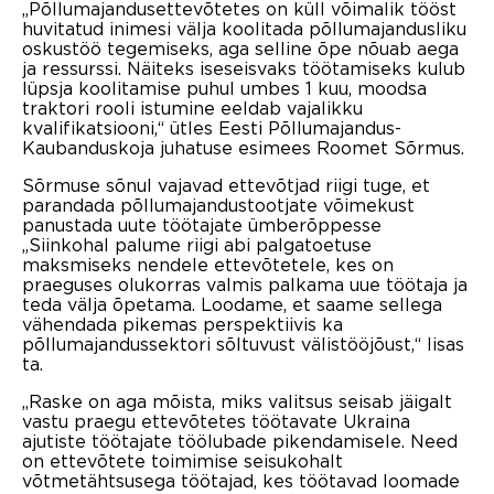
„Põllumajandusettevõtetes on küll võimalik tööst
huvitatud inimesi välja koolitada põllumajandusliku
oskustöö tegemiseks, aga selline õpe nõuab aega
ja ressurssi. Näiteks iseseisvaks töötamiseks kulub
lüpsja koolitamise puhul umbes 1 kuu, moodsa
traktori rooli istumine eeldab vajalikku
kvalifikatsiooni,“ ütles Eesti Põllumajandus-
Kaubanduskoja juhatuse esimees Roomet Sõrmus.
Sõrmuse sõnul vajavad ettevõtjad riigi tuge, et
parandada põllumajandustootjate võimekust
panustada uute töötajate ümberõppesse
„Siinkohal palume riigi abi palgatoetuse
maksmiseks nendele ettevõtetele, kes on
praeguses olukorras valmis palkama uue töötaja ja
teda välja õpetama. Loodame, et saame sellega
vähendada pikemas perspektiivis ka
põllumajandussektori sõltuvust välistööjõust,“ lisas
ta.
„Raske on aga mõista, miks valitsus seisab jäigalt
vastu praegu ettevõtetes töötavate Ukraina
ajutiste töötajate töölubade pikendamisele. Need
on ettevõtete toimimise seisukohalt
võtmetähtsusega töötajad, kes töötavad loomade