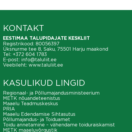
KONTAKT
EESTIMAA TALUPIDAJATE KESKLIIT
Registrikood: 80056397
Üksnurme tee 8, Saku, 75501 Harju maakond
Tel:
+372 604 1783
E-post:
info@taluliit.ee
Veebileht:
www.taluliit.ee
KASULIKUD LINGID
Regionaal- ja Põllumajandusministeerium
METK nõuandeteenistus
Maaelu Teadmuskeskus
PRIA
Maaelu Edendamise Sihtasutus
Põllumajandus- ja Toiduamet
Toidu annetamine – vähendame toiduraiskamist
METK maaeluvõrgustik