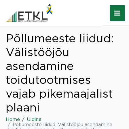
Põllumeeste liidud:
Välistööjõu
asendamine
toidutootmises
vajab pikemaajalist
plaani
Home
Üldine
Põllumeeste liidud: Välistööjõu asendamine