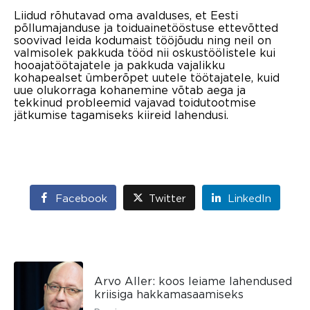
Liidud rõhutavad oma avalduses, et Eesti
põllumajanduse ja toiduainetööstuse ettevõtted
soovivad leida kodumaist tööjõudu ning neil on
valmisolek pakkuda tööd nii oskustöölistele kui
hooajatöötajatele ja pakkuda vajalikku
kohapealset ümberõpet uutele töötajatele, kuid
uue olukorraga kohanemine võtab aega ja
tekkinud probleemid vajavad toidutootmise
jätkumise tagamiseks kiireid lahendusi.
Facebook
Twitter
LinkedIn
Arvo Aller: koos leiame lahendused
kriisiga hakkamasaamiseks