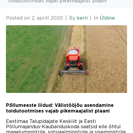
toidutootmises vajab pikemaajalist plaani
Posted on
2. aprill 2020
By
kerli
In
Üldine
Põllumeeste liidud: Välistööjõu asendamine
toidutootmises vajab pikemaajalist plaani
Eestimaa Talupidajate Keskliit ja Eesti
Põllumajandus-Kaubanduskoda saatsid eile õhtul
maaeluministrile, sotsiaalministrile ja siseministrile