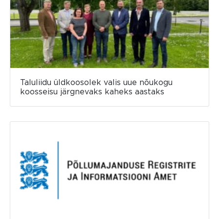
Taluliidu üldkoosolek valis uue nõukogu
koosseisu järgnevaks kaheks aastaks