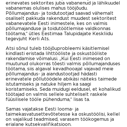
erinevates sektorites juba vabanenud ja lähikuudel
vabanemas olulises mahus tööjõudu.
Põllumajandus- ja toidutootjad saavad vähemalt
osaliselt pakkuda rakendust muudest sektoritest
vabanevatele Eesti inimestele, kes on valmis
põllumajanduse ja toidutöötlemise valdkonnas
töötama,“ ütles Eestimaa Talupidajate Keskliidu
tegevjuht Kerli Ats.
Atsi sõnul tuleb tööjõuprobleemi käsitlemisel
kindlasti eristada lihttööliste ja oskustööliste
rakendamise võimalusi. „Kui Eesti inimesed on
muutunud olukorras tõesti valmis põllumajanduses
töötama, siis algaval kevadhooajal vajavad meie
põllumajandus- ja aiandustootjad hädasti
erinevatele põllutöödele abikäsi näiteks taimede
istutamiseks ja natuke hiljem ka saagi
koristamiseks. Seda muidugi eeldusel, et kohalikud
töötajad on valmis sellele suhteliselt raskele
füüsilisele tööle pühenduma,“ lisas ta.
Samas vajatakse Eesti looma- ja
taimekasvatusettevõtetesse ka oskustöölisi, kellel
on vajalikud teadmised, varasem töökogemus ja
erialane kutsekvalifikatsioon.