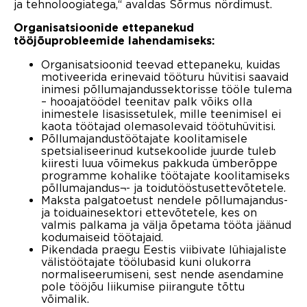
ja tehnoloogiatega,“ avaldas Sõrmus nördimust.
Organisatsioonide ettepanekud
tööjõuprobleemide lahendamiseks:
Organisatsioonid teevad ettepaneku, kuidas
motiveerida erinevaid tööturu hüvitisi saavaid
inimesi põllumajandussektorisse tööle tulema
– hooajatöödel teenitav palk võiks olla
inimestele lisasissetulek, mille teenimisel ei
kaota töötajad olemasolevaid töötuhüvitisi.
Põllumajandustöötajate koolitamisele
spetsialiseerinud kutsekoolide juurde tuleb
kiiresti luua võimekus pakkuda ümberõppe
programme kohalike töötajate koolitamiseks
põllumajandus¬- ja toidutööstusettevõtetele.
Maksta palgatoetust nendele põllumajandus-
ja toiduainesektori ettevõtetele, kes on
valmis palkama ja välja õpetama tööta jäänud
kodumaiseid töötajaid.
Pikendada praegu Eestis viibivate lühiajaliste
välistöötajate töölubasid kuni olukorra
normaliseerumiseni, sest nende asendamine
pole tööjõu liikumise piirangute tõttu
võimalik.