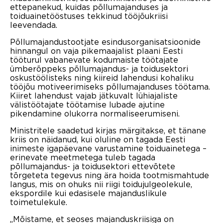
ettepanekud, kuidas põllumajanduses ja
toiduainetööstuses tekkinud tööjõukriisi
leevendada.
Põllumajandustootjate esindusorganisatsioonide
hinnangul on vaja pikemaajalist plaani Eesti
tööturul vabanevate kodumaiste töötajate
ümberõppeks põllumajandus- ja toidusektori
oskustöölisteks ning kiireid lahendusi kohaliku
tööjõu motiveerimiseks põllumajanduses töötama.
Kiiret lahendust vajab jätkuvalt lühiajaliste
välistöötajate töötamise lubade ajutine
pikendamine olukorra normaliseerumiseni.
Ministritele saadetud kirjas märgitakse, et tänane
kriis on näidanud, kui oluline on tagada Eesti
inimeste igapäevane varustamine toiduainetega –
erinevate meetmetega tuleb tagada
põllumajandus- ja toidusektori ettevõtete
tõrgeteta tegevus ning ära hoida tootmismahtude
langus, mis on ohuks nii riigi toidujulgeolekule,
ekspordile kui edasisele majanduslikule
toimetulekule.
„Mõistame, et seoses majanduskriisiga on