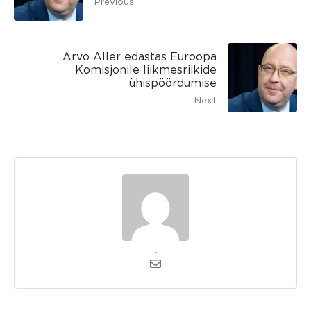
Previous
Arvo Aller edastas Euroopa
Komisjonile liikmesriikide
ühispöördumise
Next
kerli