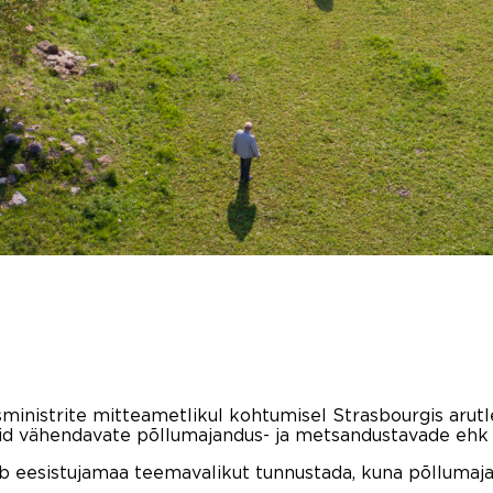
ministrite mitteametlikul kohtumisel Strasbourgis arutl
eid vähendavate põllumajandus- ja metsandustavade ehk 
b eesistujamaa teemavalikut tunnustada, kuna põllumaja