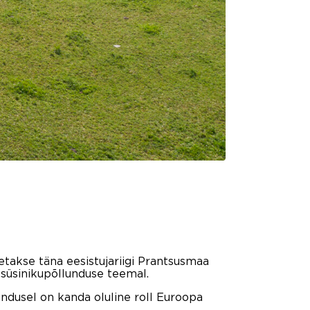
etakse täna eesistujariigi Prantsusmaa
süsinikupõllunduse teemal.
ndusel on kanda oluline roll Euroopa