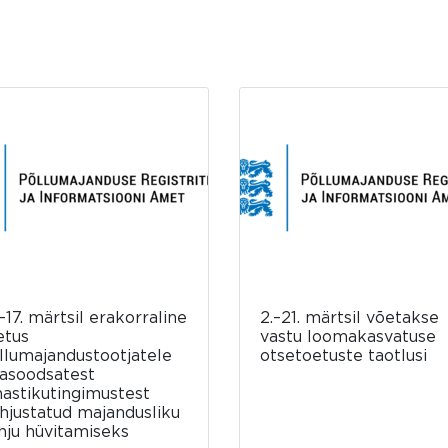
–17. märtsil erakorraline
2.–21. märtsil võetakse
etus
vastu loomakasvatuse
llumajandustootjatele
otsetoetuste taotlusi
asoodsatest
mastikutingimustest
hjustatud majandusliku
hju hüvitamiseks