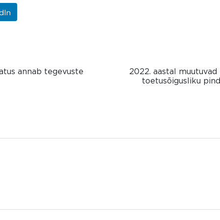
dIn
atus annab tegevuste
2022. aastal muutuvad 
toetusõigusliku pi