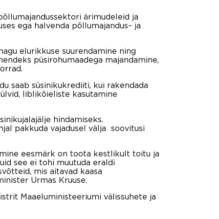
põllumajandussektori ärimudeleid ja
tuses ega halvenda põllumajandus– ja
 nagu elurikkuse suurendamine ning
s nendeks püsirohumaadega majandamine,
orrad.
u saab süsinikukrediiti, kui rakendada
ülvid, liblikõieliste kasutamine
inikujalajälje hindamiseks.
al pakkuda vajadusel välja soovitusi
mine eesmärk on toota kestlikult toitu ja
uid see ei tohi muutuda eraldi
võtteid, mis aitavad kaasa
minister Urmas Kruuse.
strit Maaeluministeeriumi välissuhete ja