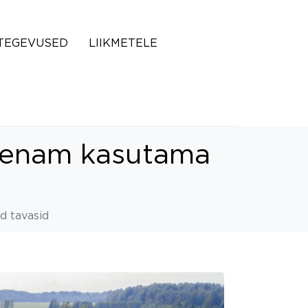
TEGEVUSED
LIIKMETELE
t enam kasutama
d tavasid