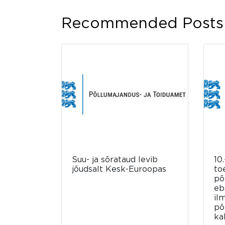
Recommended Posts
Suu- ja sõrataud levib
10.
jõudsalt Kesk-Euroopas
to
põ
eb
il
põ
ka