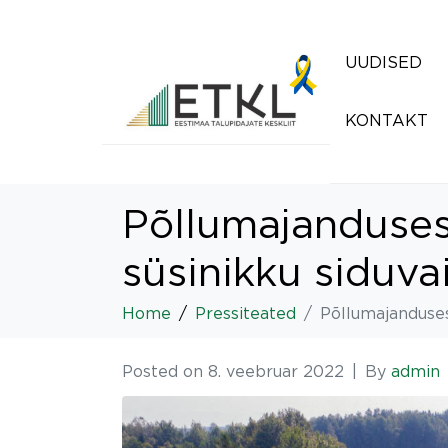
UUDISED
KONTAKT
Põllumajanduses
süsinikku siduva
Home
Pressiteated
Põllumajanduses
Posted on
8. veebruar 2022
By
admin