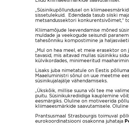
Liidu kliimaeesmärkide saavutamisel.
„Süsinikupõllundusel on kliimaeesmärkide
sissetulekuid. Edendada tasub siiski ma
metsandussektori konkurentsivõimet,“ t
Kliimamõjude leevendamise mõned süsinik
muldade ja veekogude seisundi paranem
tahesõnniku kompostimine ja haljasväet
„Mul on hea meel, et meie erasektor on 
tavasid, mis aitavad mullas süsinikku sidu
külvikordades, minimeeritud maaharimine 
Lisaks juba nimetatule on Eestis põlluma
Maaeluministri sõnul on uue meetme eesm
süsinikujalajälje vähendamiseks.
„Ükskõik, millise suuna või tee me valim
puitu. Süsinikukrediidiga kauplemine võib
eesmärgiks. Oluline on motiveerida põll
kliimaeesmärkide saavutamisele. Oluline
Prantsusmaal Strasbourgis toimuval põll
eurokoordinatsiooni osakonna juhataja
P