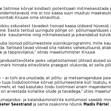
 täitmise kõrval kindlasti potentsiaali mitmekesistada 
jandamistavasid, mis ei too kaasa suuri muutusi maakasu
oonitab Kruuse oma sõnavõtus.
ku siduvatest tavadest toovad kaasa üldiseid hüvesid,
ine. Eestis tehtud uuringute põhjal on põllumajanduse
iste kasutamine ning mitmekesised ja pikendatud külvik
juba loonud põllumeestele süsinikuprogrammi, mille kaud
da. Sellised tavad võivad olla näiteks vahekultuurid, allak
ja täppisviljelus,“ sõnas maaeluminister Kruuse.
jandusettevõtete jaoks väljatöötamisel ühtsed alused süs
ärk hinnata ettevõtete praegust olukorda, et selle põhj
e – ei tohi ära unustada, et põllu- ja metsamajanduse pea
 tuua toidutootmise kõrval põllumeestele küll lisatulu, k
umehi, et nad kasutaks toidu tootmisel enam majandamis
 on arvestada kohalike olude ja tavadega,“ ütles maaelu
umajandus- ja kalandusministrite kohtumisel saadab mini
ja sama osakonna nõunik
.
eeter Seestrand
Madis Pärtel