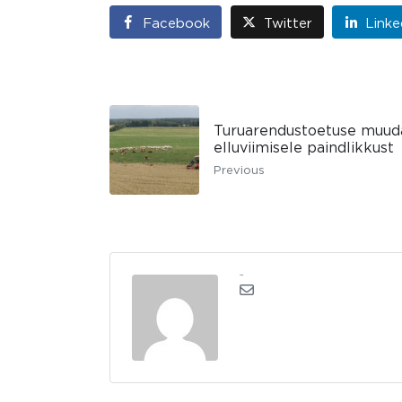
Facebook
Twitter
Linke
Turuarendustoetuse muud
elluviimisele paindlikkust
Previous
admin