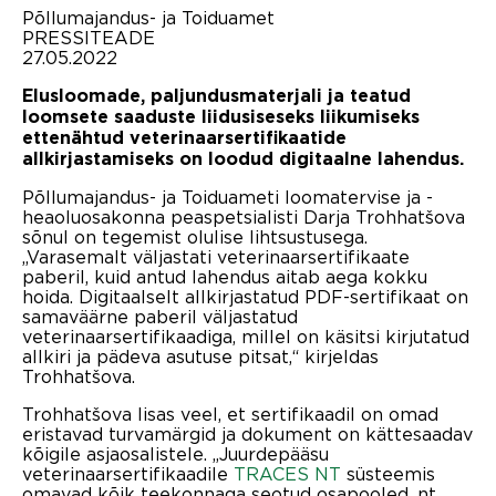
Põllumajandus- ja Toiduamet
PRESSITEADE
27.05.2022
Elusloomade, paljundusmaterjali ja teatud
loomsete saaduste liidusiseseks liikumiseks
ettenähtud veterinaarsertifikaatide
allkirjastamiseks on loodud digitaalne lahendus.
Põllumajandus- ja Toiduameti loomatervise ja -
heaoluosakonna peaspetsialisti Darja Trohhatšova
sõnul on tegemist olulise lihtsustusega.
„Varasemalt väljastati veterinaarsertifikaate
paberil, kuid antud lahendus aitab aega kokku
hoida. Digitaalselt allkirjastatud PDF-sertifikaat on
samaväärne paberil väljastatud
veterinaarsertifikaadiga, millel on käsitsi kirjutatud
allkiri ja pädeva asutuse pitsat,“ kirjeldas
Trohhatšova.
Trohhatšova lisas veel, et sertifikaadil on omad
eristavad turvamärgid ja dokument on kättesaadav
kõigile asjaosalistele. „Juurdepääsu
veterinaarsertifikaadile
TRACES NT
süsteemis
omavad kõik teekonnaga seotud osapooled, nt