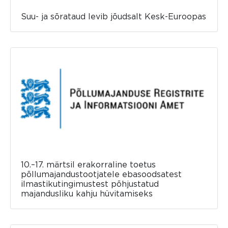
Suu- ja sõrataud levib jõudsalt Kesk-Euroopas
10.–17. märtsil erakorraline toetus
põllumajandustootjatele ebasoodsatest
ilmastikutingimustest põhjustatud
majandusliku kahju hüvitamiseks