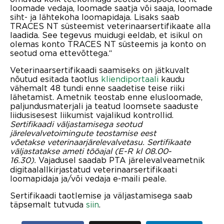
loomade vedaja, loomade saatja või saaja, loomade
siht- ja lähtekoha loomapidaja. Lisaks saab
TRACES NT süsteemist veterinaarsertifikaate alla
laadida. See tegevus muidugi eeldab, et isikul on
olemas konto TRACES NT süsteemis ja konto on
seotud oma ettevõttega.“
Veterinaarsertifikaadi saamiseks on jätkuvalt
nõutud esitada taotlus
kliendiportaali
kaudu
vähemalt 48 tundi enne saadetise teise riiki
lähetamist. Ametnik teostab enne elusloomade,
paljundusmaterjali ja teatud loomsete saaduste
liidusisesest liikumist vajalikud kontrollid.
Sertifikaadi väljastamisega seotud
järelevalvetoimingute teostamise eest
võetakse veterinaarjärelevalvetasu. Sertifikaate
väljastatakse ameti tööajal (E-R kl 08.00-
16.30).
Vajadusel saadab PTA järelevalveametnik
digitaalallkirjastatud veterinaarsertifikaati
loomapidaja ja/või vedaja e-maili peale.
Sertifikaadi taotlemise ja väljastamisega saab
täpsemalt tutvuda
siin
.