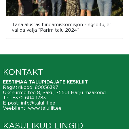
Täna alustas hindamiskomisjon ringsõitu, et
valida välja “Parim talu 2024”
KONTAKT
EESTIMAA TALUPIDAJATE KESKLIIT
Registrikood: 80056397
Üksnurme tee 8, Saku, 75501 Harju maakond
Tel:
+372 604 1783
E-post:
info@taluliit.ee
Veebileht:
www.taluliit.ee
KASULIKUD LINGID