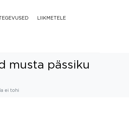
TEGEVUSED
LIIKMETELE
id musta pässiku
a ei tohi