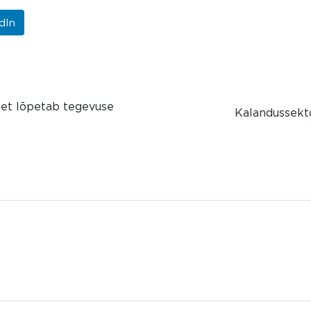
dIn
met lõpetab tegevuse
Kalandussekto