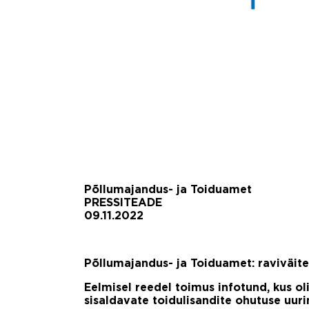
Põllumajandus- ja Toiduamet
PRESSITEADE
09.11.2022
Põllumajandus- ja Toiduamet: raviväite
Eelmisel reedel toimus infotund, kus ol
sisaldavate toidulisandite ohutuse uur