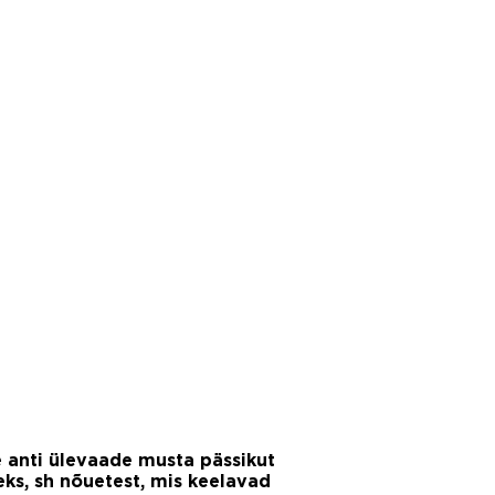
le anti ülevaade musta pässikut
eks, sh nõuetest, mis keelavad