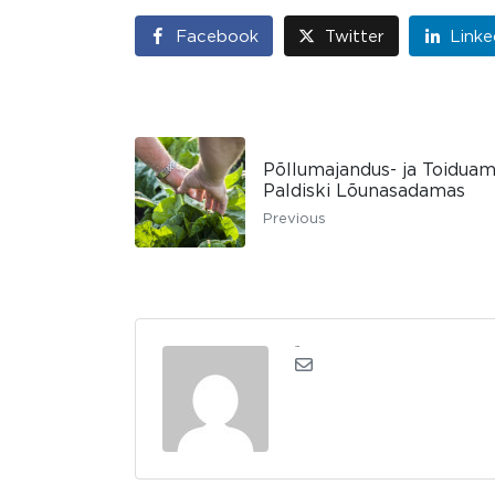
Facebook
Twitter
Linke
Põllumajandus- ja Toidua
Paldiski Lõunasadamas
Previous
admin