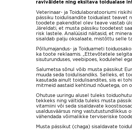
raviväidete ning eksitava toidualase in
Veterinaar- ja Toidulaboratooriumi riskih
pässiku toidulisandite toidualast teavet n
toodete pakenditel olev teave vastab üld
Järeldati, et musta pässiku toodetest saa
risk lastele. Analüüsid näitasid, et miner
sisaldab palju oksalaate, mistõttu sell
Põllumajandus- ja Toiduameti toiduosakon
ka toote reklaamis. „Ettevõtetele selgitat
sisuturunduses, veebipoes, kodulehel ega
Salumetsa sõnul võib musta pässikut Euroo
muuda seda toidulisandiks. Selleks, et t
kasutada ainult toidulisandites, siis ei t
mitmeid aastaid kehtinud nõuetega, on olu
Ohutuse uuringu alusel tuleks toiduohutus
tekkeks ning vältida tuleks musta pässik
vitamiini või seda sisaldavate koostisosa
usaldusväärsus ning vastutustundlikkus ol
vähendada võimalikke terviseriske toode
Musta pässikut (chaga) sisaldavate toidu