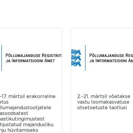
–17. märtsil erakorraline
2.–21. märtsil võetakse
etus
vastu loomakasvatuse
llumajandustootjatele
otsetoetuste taotlusi
asoodsatest
mastikutingimustest
hjustatud majandusliku
hju hüvitamiseks