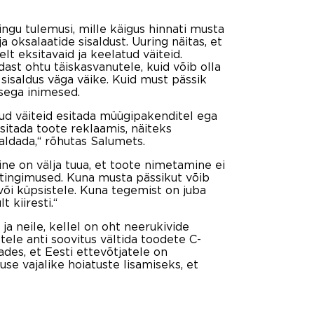
ingu tulemusi, mille käigus hinnati musta
a oksalaatide sisaldust. Uuring näitas, et
t eksitavaid ja keelatud väiteid.
ast ohtu täiskasvanutele, kuid võib olla
e sisaldus väga väike. Kuid must pässik
sega inimesed.
tud väiteid esitada müügipakenditel ega
 esitada toote reklaamis, näiteks
aldada,“ rõhutas Salumets.
ine on välja tuua, et toote nimetamine ei
 tingimused. Kuna musta pässikut võib
 või küpsistele. Kuna tegemist on juba
 kiiresti.“
ja neile, kellel on oht neerukivide
ele anti soovitus vältida toodete C-
ades, et Eesti ettevõtjatele on
se vajalike hoiatuste lisamiseks, et