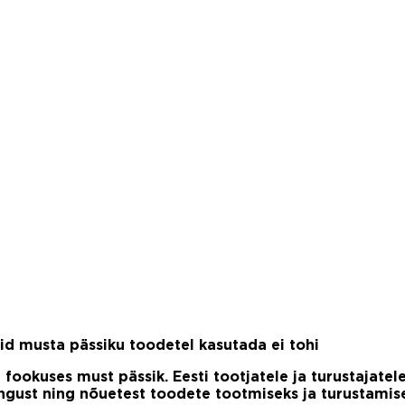
id musta pässiku toodetel kasutada ei tohi
i fookuses must pässik. Eesti tootjatele ja turustajate
ingust ning nõuetest toodete tootmiseks ja turustamis