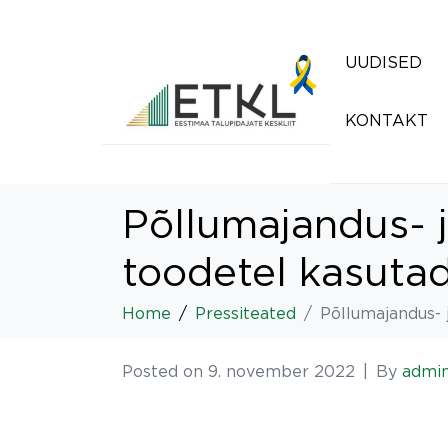
UUDISED
KONTAKT
Põllumajandus- j
toodetel kasutad
Home
Pressiteated
Põllumajandus- 
Posted on
9. november 2022
By
admi