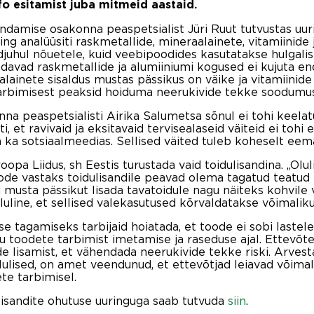
fo esitamist juba mitmeid aastaid.
indamise osakonna peaspetsialist Jüri Ruut tutvustas uur
ing analüüsiti raskmetallide, mineraalainete, vitamiinide j
juhul nõuetele, kuid veebipoodides kasutatakse hulgalisel
davad raskmetallide ja alumiiniumi kogused ei kujuta end
aalainete sisaldus mustas pässikus on väike ja vitamiinid
e tarbimisest peaksid hoiduma neerukivide tekke soodumu
na peaspetsialisti Airika Salumetsa sõnul ei tohi keela
i, et ravivaid ja eksitavaid tervisealaseid väiteid ei tohi
 ka sotsiaalmeedias. Sellised väited tuleb koheselt eem
pa Liidus, sh Eestis turustada vaid toidulisandina. „Olul
oode vastaks toidulisandile peavad olema tagatud teatud
ohi musta pässikut lisada tavatoidule nagu näiteks kohvile
line, et sellised valekasutused kõrvaldatakse võimalikult
e tagamiseks tarbijaid hoiatada, et toode ei sobi lastele 
u toodete tarbimist imetamise ja raseduse ajal. Ettevõtet
de lisamist, et vähendada neerukivide tekke riski. Arvest
ulised, on amet veendunud, et ettevõtjad leiavad võimalu
te tarbimisel.
lisandite ohutuse uuringuga saab tutvuda
siin
.