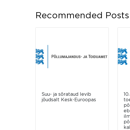
Recommended Posts
Suu- ja sõrataud levib
10.
jõudsalt Kesk-Euroopas
to
põ
eb
il
põ
ka