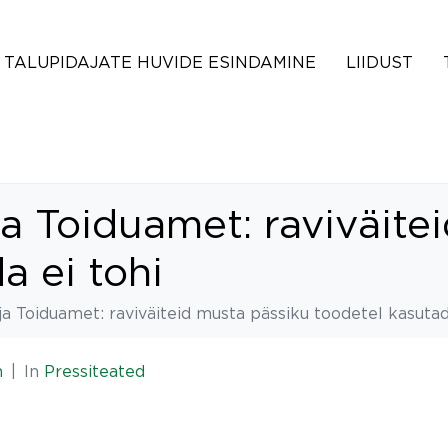
TALUPIDAJATE HUVIDE ESINDAMINE
LIIDUST
a Toiduamet: raviväite
a ei tohi
ja Toiduamet: raviväiteid musta pässiku toodetel kasutad
n
In
Pressiteated