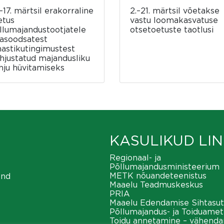
–17. märtsil erakorraline
2.–21. märtsil võetakse
etus
vastu loomakasvatuse
llumajandustootjatele
otsetoetuste taotlusi
asoodsatest
mastikutingimustest
hjustatud majandusliku
hju hüvitamiseks
KASULIKUD LIN
Regionaal- ja
Põllumajandusministeerium
METK nõuandeteenistus
ond
Maaelu Teadmuskeskus
PRIA
Maaelu Edendamise Sihtasut
Põllumajandus- ja Toiduamet
Toidu annetamine – vähend