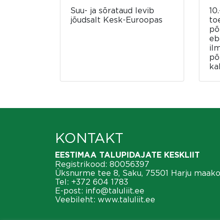
Suu- ja sõrataud levib
10.
jõudsalt Kesk-Euroopas
to
põ
eb
il
põ
ka
KONTAKT
EESTIMAA TALUPIDAJATE KESKLIIT
Registrikood: 80056397
Üksnurme tee 8, Saku, 75501 Harju maak
Tel:
+372 604 1783
E-post:
info@taluliit.ee
Veebileht:
www.taluliit.ee