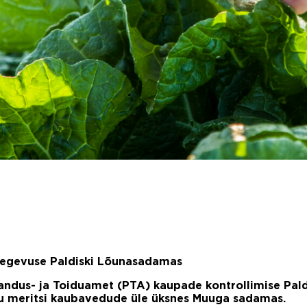
tegevuse Paldiski Lõunasadamas
jandus- ja Toiduamet (PTA) kaupade kontrollimise Pald
udu meritsi kaubavedude üle üksnes Muuga sadamas.