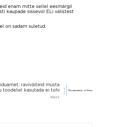
eid enam mitte sellel eesmärgil
ti kaupade sissevol ELi välistest
del on sadam suletud.
iduamet: raviväiteid musta
u toodetel kasutada ei tohi
Next