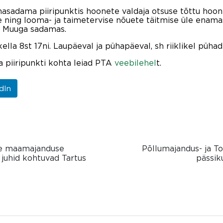
sadama piiripunktis hoonete valdaja otsuse tõttu hoon
 ning looma- ja taimetervise nõuete täitmise üle enamas
d Muuga sadamas.
la 8st 17ni. Laupäeval ja pühapäeval, sh riiklikel püha
 piiripunkti kohta leiad PTA
veebilehel
t.
dIn
ome maamajanduse
Põllumajandus- ja To
juhid kohtuvad Tartus
pässik