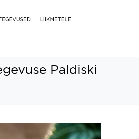
TEGEVUSED
LIIKMETELE
egevuse Paldiski