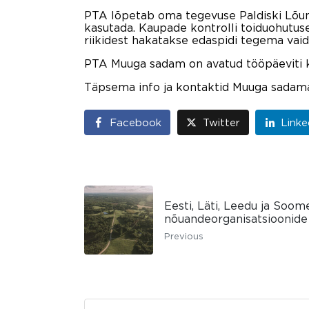
PTA lõpetab oma tegevuse Paldiski Lõuna
kasutada. Kaupade kontrolli toiduohutuse
riikidest hakatakse edaspidi tegema vai
PTA Muuga sadam on avatud tööpäeviti kel
Täpsema info ja kontaktid Muuga sadama
Facebook
Twitter
Linke
Eesti, Läti, Leedu ja So
nõuandeorganisatsioonide 
Previous