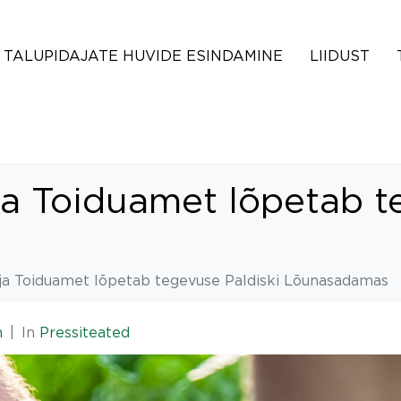
TALUPIDAJATE HUVIDE ESINDAMINE
LIIDUST
ja Toiduamet lõpetab t
ja Toiduamet lõpetab tegevuse Paldiski Lõunasadamas
n
In
Pressiteated