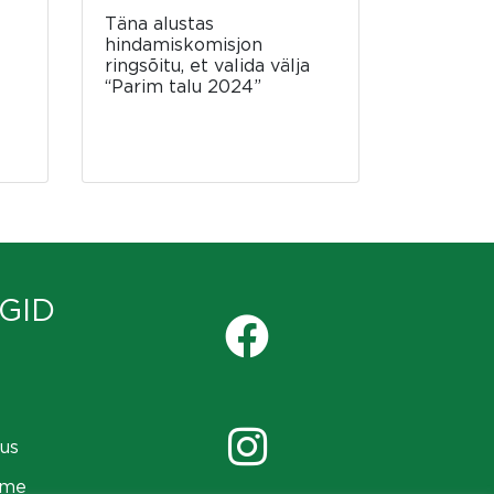
Täna alustas
hindamiskomisjon
ringsõitu, et valida välja
“Parim talu 2024”
GID
us
ame