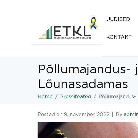
UUDISED
KONTAKT
Põllumajandus- 
Lõunasadamas
Home
Pressiteated
Põllumajandus- 
Posted on
9. november 2022
By
admi