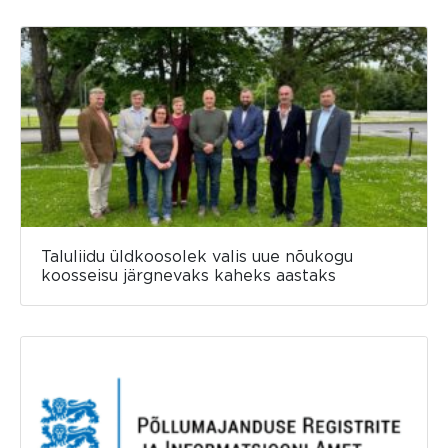
Taluliidu üldkoosolek valis uue nõukogu
koosseisu järgnevaks kaheks aastaks