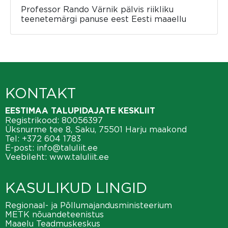
Professor Rando Värnik pälvis riikliku
teenetemärgi panuse eest Eesti maaellu
KONTAKT
EESTIMAA TALUPIDAJATE KESKLIIT
Registrikood: 80056397
Üksnurme tee 8, Saku, 75501 Harju maakond
Tel:
+372 604 1783
E-post:
info@taluliit.ee
Veebileht:
www.taluliit.ee
KASULIKUD LINGID
Regionaal- ja Põllumajandusministeerium
METK nõuandeteenistus
Maaelu Teadmuskeskus