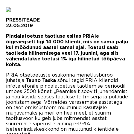
PRESSITEADE
23.05.2019
Pindalatoetuse taotluse esitas PRIAle
õigeaegselt ligi 14 000 klienti, mis on sama palju
kui möödunud aastal samal ajal. Toetusi saab
taotleda hilinemisega veel 17. juunini, aga siis
vähendatakse toetusi 1% iga hilinetud tööpäeva
kohta.
PRIA otsetoetuste osakonna menetlusbüroo
juhataja
sõnul tegid PRIA kliendid
Tauno Taska
infotelefonile pindalatoetuse taotlemise perioodil
umbes 2500 kõnet. „Peamiselt sooviti juhendamist
ja nõu küsida seoses taotluse täitmisega ja põldude
joonistamisega. Võrreldes varasemate aastatega
on taotlemissüsteem muutunud kasutajale
mugavamaks ja meil on hea meel, et suurim
taotlusvoor kulgeb juba mitmendat aastat
suuremate viperusteta ning e-PRIA
iseteeninduskeskkond on muutunud klientidele