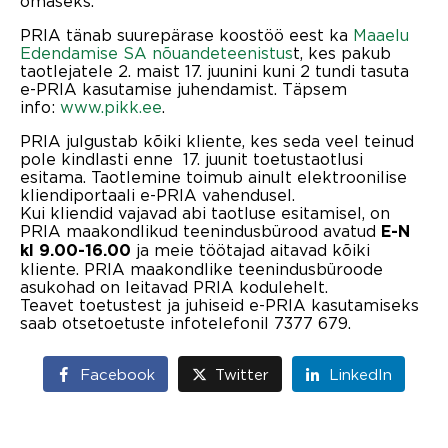
omaseks.“
PRIA tänab suurepärase koostöö eest ka
Maaelu
Edendamise SA nõuandeteenistus
t,
kes pakub
taotlejatele 2. maist 17. juunini kuni 2 tundi tasuta
e-PRIA kasutamise juhendamist. Täpsem
info:
www.pikk.ee
.
PRIA julgustab kõiki kliente, kes seda veel teinud
pole kindlasti enne 17. juunit toetustaotlusi
esitama. Taotlemine toimub ainult elektroonilise
kliendiportaali e-PRIA vahendusel.
Kui kliendid vajavad abi taotluse esitamisel, on
PRIA maakondlikud teenindusbürood avatud
E-N
ja meie töötajad aitavad kõiki
kl 9.00-16.00
kliente. PRIA maakondlike teenindusbüroode
asukohad on leitavad PRIA kodulehelt.
Teavet toetustest ja juhiseid e-PRIA kasutamiseks
saab otsetoetuste infotelefonil 7377 679.
Facebook
Twitter
LinkedIn