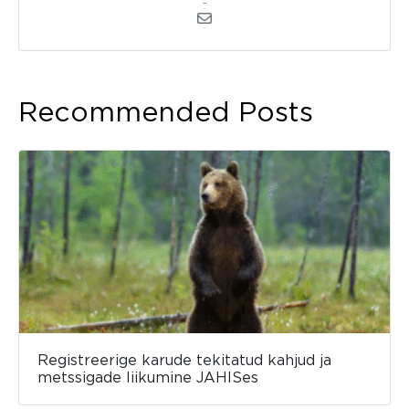
admin
Recommended Posts
Registreerige karude tekitatud kahjud ja
metssigade liikumine JAHISes