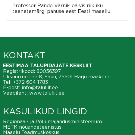
Professor Rando Värnik pälvis riikliku
teenetemärgi panuse eest Eesti maaellu
KONTAKT
EESTIMAA TALUPIDAJATE KESKLIIT
Registrikood: 80056397
Üksnurme tee 8, Saku, 75501 Harju maakond
Tel:
+372 604 1783
E-post:
info@taluliit.ee
Veebileht:
www.taluliit.ee
KASULIKUD LINGID
Regionaal- ja Põllumajandusministeerium
METK nõuandeteenistus
Maaelu Teadmuskeskus