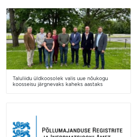
Taluliidu üldkoosolek valis uue nõukogu
koosseisu järgnevaks kaheks aastaks