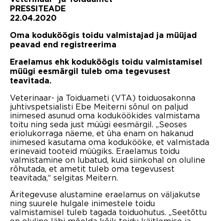
PRESSITEADE
22.04.2020
Oma koduköögis toidu valmistajad ja müüjad
peavad end registreerima
Eraelamus ehk koduköögis toidu valmistamisel
müügi eesmärgil tuleb oma tegevusest
teavitada.
Veterinaar- ja Toiduameti (VTA) toiduosakonna
juhtivspetsialisti Ebe Meiterni sõnul on paljud
inimesed asunud oma koduköökides valmistama
toitu ning seda just müügi eesmärgil. „Seoses
eriolukorraga näeme, et üha enam on hakanud
inimesed kasutama oma kodukööke, et valmistada
erinevaid tooteid müügiks. Eraelamus toidu
valmistamine on lubatud, kuid siinkohal on oluline
rõhutada, et ametit tuleb oma tegevusest
teavitada,“ selgitas Meitern.
Äritegevuse alustamine eraelamus on väljakutse
ning suurele hulgale inimestele toidu
valmistamisel tuleb tagada toiduohutus. „Seetõttu
on oluline läbi mõelda kõik toidu käitlemise ja