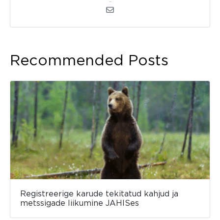
kerli
Recommended Posts
Registreerige karude tekitatud kahjud ja
metssigade liikumine JAHISes