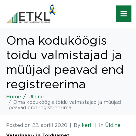
Oma koduköögis
toidu valmistajad ja
müüjad peavad end
registreerima
Home
Üldine
Oma koduköögis toidu valmistajad ja müüjad
peavad end registreerima
Posted on
22. aprill 2020
By
kerli
In
Üldine
Veterinaar- ja Toiduamet