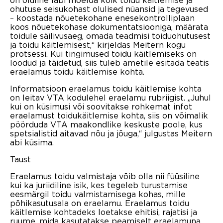
ohutuse seisukohast olulised nüansid ja tegevused
– koostada nõuetekohane enesekontrolliplaan
koos nõuetekohase dokumentatsiooniga, määrata
toidule säilivusaeg, omada teadmisi toiduohutusest
ja toidu käitlemisest,“ kirjeldas Meitern kogu
protsessi. Kui tingimused toidu käitlemiseks on
loodud ja täidetud, siis tuleb ametile esitada teatis
eraelamus toidu käitlemise kohta.
Informatsioon eraelamus toidu käitlemise kohta
on leitav VTA kodulehel eraelamu rubriigist. „Juhul
kui on küsimusi või soovitakse rohkemat infot
eraelamust toidukäitlemise kohta, siis on võimalik
pöörduda VTA maakondlike keskuste poole, kus
spetsialistid aitavad nõu ja jõuga,“ julgustas Meitern
abi küsima.
Taust
Eraelamus toidu valmistaja võib olla nii füüsiline
kui ka juriidiline isik, kes tegeleb turustamise
eesmärgil toidu valmistamisega kohas, mille
põhikasutusala on eraelamu. Eraelamus toidu
käitlemise kohtadeks loetakse ehitisi, rajatisi ja
ruume, mida kasutatakse peamiselt eraelamuna,