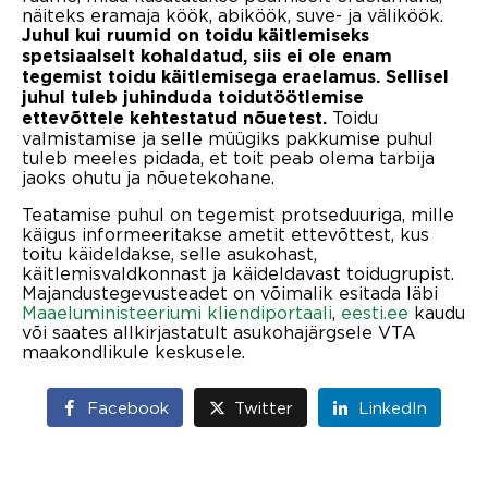
näiteks eramaja köök, abiköök, suve- ja väliköök.
Juhul kui ruumid on toidu käitlemiseks
spetsiaalselt kohaldatud, siis ei ole enam
tegemist toidu käitlemisega eraelamus. Sellisel
juhul tuleb juhinduda toidutöötlemise
Toidu
ettevõttele kehtestatud nõuetest.
valmistamise ja selle müügiks pakkumise puhul
tuleb meeles pidada, et toit peab olema tarbija
jaoks ohutu ja nõuetekohane.
Teatamise puhul on tegemist protseduuriga, mille
käigus informeeritakse ametit ettevõttest, kus
toitu käideldakse, selle asukohast,
käitlemisvaldkonnast ja käideldavast toidugrupist.
Majandustegevusteadet on võimalik esitada läbi
Maaeluministeeriumi kliendiportaali
,
eesti.ee
kaudu
või saates allkirjastatult asukohajärgsele VTA
maakondlikule keskusele.
Facebook
Twitter
LinkedIn