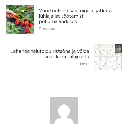
Võõrtöölised said õiguse jätkata
lühiajalist töötamist
põllumajanduses
Previous
Lahenda talutoidu ristsõna ja võida
suur kera talujuustu
Next