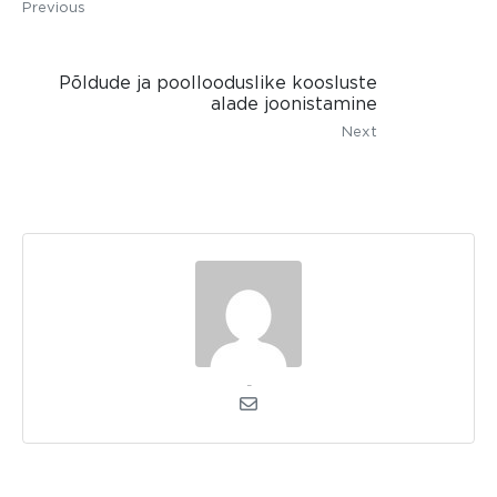
Previous
Põldude ja poollooduslike koosluste
alade joonistamine
Next
kerli