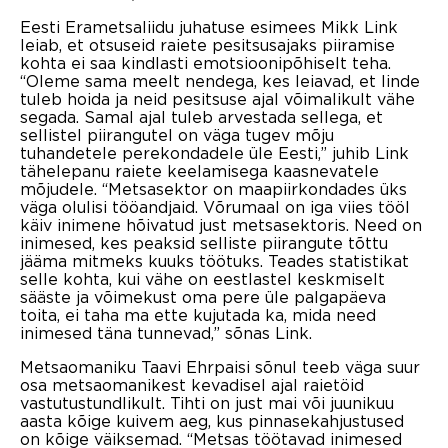
Eesti Erametsaliidu juhatuse esimees Mikk Link
leiab, et otsuseid raiete pesitsusajaks piiramise
kohta ei saa kindlasti emotsioonipõhiselt teha.
“Oleme sama meelt nendega, kes leiavad, et linde
tuleb hoida ja neid pesitsuse ajal võimalikult vähe
segada. Samal ajal tuleb arvestada sellega, et
sellistel piirangutel on väga tugev mõju
tuhandetele perekondadele üle Eesti,” juhib Link
tähelepanu raiete keelamisega kaasnevatele
mõjudele. “Metsasektor on maapiirkondades üks
väga olulisi tööandjaid. Võrumaal on iga viies tööl
käiv inimene hõivatud just metsasektoris. Need on
inimesed, kes peaksid selliste piirangute tõttu
jääma mitmeks kuuks töötuks. Teades statistikat
selle kohta, kui vähe on eestlastel keskmiselt
sääste ja võimekust oma pere üle palgapäeva
toita, ei taha ma ette kujutada ka, mida need
inimesed täna tunnevad,” sõnas Link.
Metsaomaniku Taavi Ehrpaisi sõnul teeb väga suur
osa metsaomanikest kevadisel ajal raietöid
vastutustundlikult. Tihti on just mai või juunikuu
aasta kõige kuivem aeg, kus pinnasekahjustused
on kõige väiksemad. “Metsas töötavad inimesed