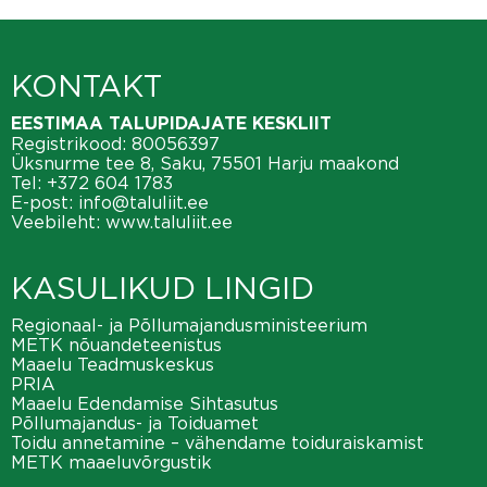
KONTAKT
EESTIMAA TALUPIDAJATE KESKLIIT
Registrikood: 80056397
Üksnurme tee 8, Saku, 75501 Harju maakond
Tel:
+372 604 1783
E-post:
info@taluliit.ee
Veebileht:
www.taluliit.ee
KASULIKUD LINGID
Regionaal- ja Põllumajandusministeerium
METK nõuandeteenistus
Maaelu Teadmuskeskus
PRIA
Maaelu Edendamise Sihtasutus
Põllumajandus- ja Toiduamet
Toidu annetamine – vähendame toiduraiskamist
METK maaeluvõrgustik