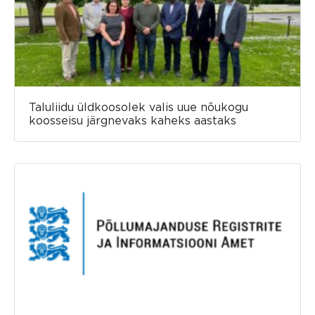
Taluliidu üldkoosolek valis uue nõukogu
koosseisu järgnevaks kaheks aastaks