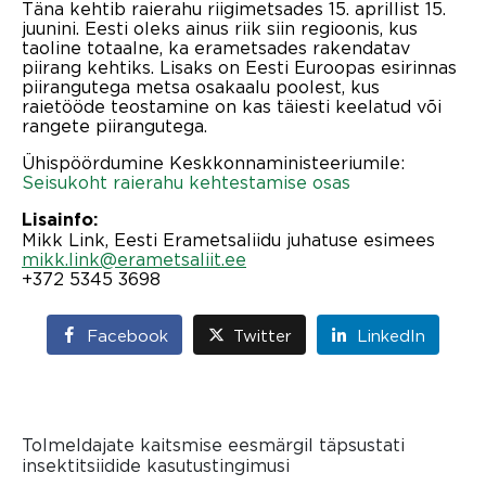
Täna kehtib raierahu riigimetsades 15. aprillist 15.
juunini. Eesti oleks ainus riik siin regioonis, kus
taoline totaalne, ka erametsades rakendatav
piirang kehtiks. Lisaks on Eesti Euroopas esirinnas
piirangutega metsa osakaalu poolest, kus
raietööde teostamine on kas täiesti keelatud või
rangete piirangutega.
Ühispöördumine Keskkonnaministeeriumile:
Seisukoht raierahu kehtestamise osas
Lisainfo:
Mikk Link, Eesti Erametsaliidu juhatuse esimees
mikk.link@erametsaliit.ee
+372 5345 3698
Facebook
Twitter
LinkedIn
Tolmeldajate kaitsmise eesmärgil täpsustati
insektitsiidide kasutustingimusi