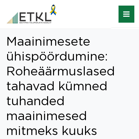
Maainimesete
ühispöördumine:
Roheäärmuslased
tahavad kümned
tuhanded
maainimesed
mitmeks kuuks