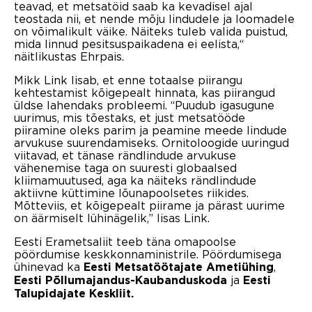
teavad, et metsatöid saab ka kevadisel ajal
teostada nii, et nende mõju lindudele ja loomadele
on võimalikult väike. Näiteks tuleb valida puistud,
mida linnud pesitsuspaikadena ei eelista,“
näitlikustas Ehrpais.
Mikk Link lisab, et enne totaalse piirangu
kehtestamist kõigepealt hinnata, kas piirangud
üldse lahendaks probleemi. “Puudub igasugune
uurimus, mis tõestaks, et just metsatööde
piiramine oleks parim ja peamine meede lindude
arvukuse suurendamiseks. Ornitoloogide uuringud
viitavad, et tänase rändlindude arvukuse
vähenemise taga on suuresti globaalsed
kliimamuutused, aga ka näiteks rändlindude
aktiivne küttimine lõunapoolsetes riikides.
Mõtteviis, et kõigepealt piirame ja pärast uurime
on äärmiselt lühinägelik,” lisas Link.
Eesti Erametsaliit teeb täna omapoolse
pöördumise keskkonnaministrile. Pöördumisega
ühinevad ka
,
Eesti Metsatöötajate Ametiühing
ja
Eesti Põllumajandus-Kaubanduskoda
Eesti
Talupidajate Keskliit.