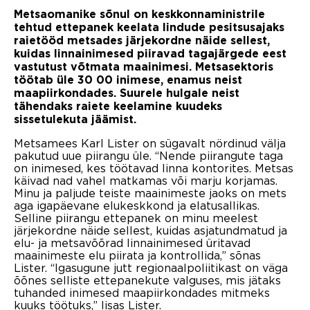
Metsaomanike sõnul on keskkonnaministrile
tehtud ettepanek keelata lindude pesitsusajaks
raietööd metsades järjekordne näide sellest,
kuidas linnainimesed piiravad tagajärgede eest
vastutust võtmata maainimesi. Metsasektoris
töötab üle 30 00 inimese, enamus neist
maapiirkondades. Suurele hulgale neist
tähendaks raiete keelamine kuudeks
sissetulekuta jäämist.
Metsamees Karl Lister on sügavalt nördinud välja
pakutud uue piirangu üle. “Nende piirangute taga
on inimesed, kes töötavad linna kontorites. Metsas
käivad nad vahel matkamas või marju korjamas.
Minu ja paljude teiste maainimeste jaoks on mets
aga igapäevane elukeskkond ja elatusallikas.
Selline piirangu ettepanek on minu meelest
järjekordne näide sellest, kuidas asjatundmatud ja
elu- ja metsavõõrad linnainimesed üritavad
maainimeste elu piirata ja kontrollida,” sõnas
Lister. “Igasugune jutt regionaalpoliitikast on väga
õõnes selliste ettepanekute valguses, mis jätaks
tuhanded inimesed maapiirkondades mitmeks
kuuks töötuks,” lisas Lister.