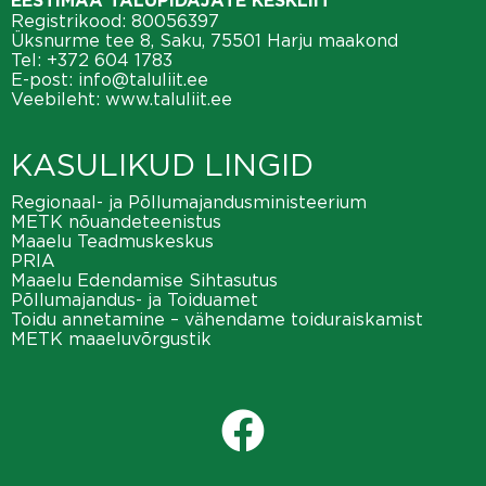
EESTIMAA TALUPIDAJATE KESKLIIT
Registrikood: 80056397
Üksnurme tee 8, Saku, 75501 Harju maakond
Tel:
+372 604 1783
E-post:
info@taluliit.ee
Veebileht:
www.taluliit.ee
KASULIKUD LINGID
Regionaal- ja Põllumajandusministeerium
METK nõuandeteenistus
Maaelu Teadmuskeskus
PRIA
Maaelu Edendamise Sihtasutus
Põllumajandus- ja Toiduamet
Toidu annetamine – vähendame toiduraiskamist
METK maaeluvõrgustik