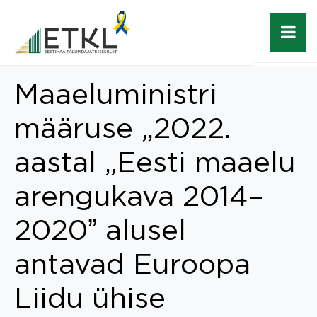
Maaeluministri
määruse „2022.
aastal „Eesti maaelu
arengukava 2014–
2020ˮ alusel
antavad Euroopa
Liidu ühise