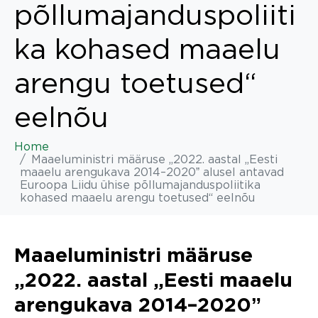
põllumajanduspoliiti
ka kohased maaelu
arengu toetused“
eelnõu
Home
Maaeluministri määruse „2022. aastal „Eesti
maaelu arengukava 2014–2020ˮ alusel antavad
Euroopa Liidu ühise põllumajanduspoliitika
kohased maaelu arengu toetused“ eelnõu
Maaeluministri määruse
„2022. aastal „Eesti maaelu
arengukava 2014–2020ˮ