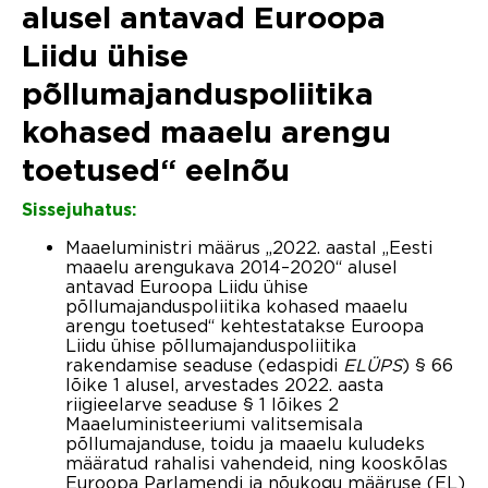
alusel antavad Euroopa
Liidu ühise
põllumajanduspoliitika
kohased maaelu arengu
toetused“ eelnõu
Sissejuhatus:
Maaeluministri määrus „2022. aastal „Eesti
maaelu arengukava 2014–2020“ alusel
antavad Euroopa Liidu ühise
põllumajanduspoliitika kohased maaelu
arengu toetused“ kehtestatakse Euroopa
Liidu ühise põllumajanduspoliitika
rakendamise seaduse (edaspidi
ELÜPS
) § 66
lõike 1 alusel, arvestades 2022. aasta
riigieelarve seaduse § 1 lõikes 2
Maaeluministeeriumi valitsemisala
põllumajanduse, toidu ja maaelu kuludeks
määratud rahalisi vahendeid, ning kooskõlas
Euroopa Parlamendi ja nõukogu määruse (EL)