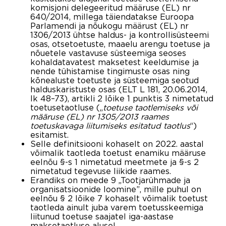
komisjoni delegeeritud määruse (EL) nr
640/2014, millega täiendatakse Euroopa
Parlamendi ja nõukogu määrust (EL) nr
1306/2013 ühtse haldus- ja kontrollisüsteemi
osas, otsetoetuste, maaelu arengu toetuse ja
nõuetele vastavuse süsteemiga seoses
kohaldatavatest maksetest keeldumise ja
nende tühistamise tingimuste osas ning
kõnealuste toetuste ja süsteemiga seotud
halduskaristuste osas (ELT L 181, 20.06.2014,
lk 48–73), artikli 2 lõike 1 punktis 3 nimetatud
toetusetaotluse („
toetuse taotlemiseks või
määruse (EL) nr 1305/2013 raames
toetuskavaga liitumiseks esitatud taotlus
“)
esitamist.
Selle definitsiooni kohaselt on 2022. aastal
võimalik taotleda toetust enamiku määruse
eelnõu §-s 1 nimetatud meetmete ja §-s 2
nimetatud tegevuse liikide raames.
Erandiks on meede 9 „Tootjarühmade ja
organisatsioonide loomine”, mille puhul on
eelnõu § 2 lõike 7 kohaselt võimalik toetust
taotleda ainult juba varem toetusskeemiga
liitunud toetuse saajatel iga-aastase
maksetaotluse alusel.