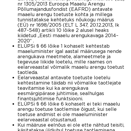
nr 1305/2013 Euroopa Maaelu Arengu
Põllumajandusfondist (EAFRD) antavate
maaelu arengu toetuste kohta ja millega
tunnistatakse kehtetuks nõukogu määrus
(EÜ) nr 1698/2005 (ELT L 347, 20.12.2013, lk
487–548) artikli 10 lõike 2 alusel heaks
kiidetud „Eesti maaelu arengukavaga 2014–
2020“ .
ELÜPSi § 66 lõike 1 kohaselt kehtestab
maaeluminister igal aastal määrusega nende
arengukava meetmete, alameetmete ja
tegevuse liikide loetelu, mille raames on
eelarveaastal võimalik maaelu arengu toetust
taotleda.
Eelarveaastal antavate toetuste loetelu
kehtestamine täidab nii võimalike taotlejate
teavitamise kui ka arengukava
eesmärgipärase juhtimise, sealhulgas
finantsjuhtimise funktsiooni.
ELÜPSi § 66 lõike 6 kohaselt ei teki maaelu
arengu toetuse taotlemise õigust, kui selle
toetuse andmist ei ole maaeluminister
eelarveaastal otsustanud.
Kui määruse eelnõus ei ole ette nähtud teisiti,
käsitatakse üldjuhul toetuse taotlemisena