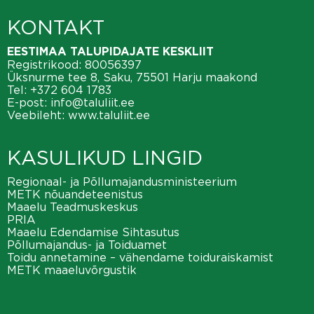
KONTAKT
EESTIMAA TALUPIDAJATE KESKLIIT
Registrikood: 80056397
Üksnurme tee 8, Saku, 75501 Harju maakond
Tel:
+372 604 1783
E-post:
info@taluliit.ee
Veebileht:
www.taluliit.ee
KASULIKUD LINGID
Regionaal- ja Põllumajandusministeerium
METK nõuandeteenistus
Maaelu Teadmuskeskus
PRIA
Maaelu Edendamise Sihtasutus
Põllumajandus- ja Toiduamet
Toidu annetamine – vähendame toiduraiskamist
METK maaeluvõrgustik