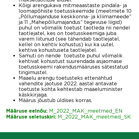
Kõigi arengukava mitmeaastaste pindala- ja
loomapõhiste toetusskeemide (meetmete 10
„Põllumajanduse keskkonna- ja kliimameede”
ja 11 „Mahepõllumajandus” tegevuse liigid)
puhul on võimalik toetust taotleda nii nendel
taotlejatel, kes on toetusskeemiga juba
varem liitunud (see tähendab taotlejatel,
kellel on kehtiv kohustus) kui ka uutel,
kehtiva kohustuseta taotlejatel.
Samuti on nende toetuste puhul võimalik
kehtivat kohustust suurendada asjaomase
toetusskeemi rakendusmääruses sätestatud
tingimustel.
Maaelu arengu toetusteks ettenähtud
vahendite jaotuse 2022. aastal antavate
toetuste kohta kehtestab maaeluminister
käskkirjaga.
Määrus jõustub üldises korras.
M_2022_MAK_meetmed_EN
Määruse eelnõu:
M_2022_MAK_meetmed_SK
Määruse seletuskiri: