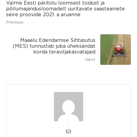
Valmis Eesti päritolu loomsest toidust ja
põllumajandusloomadelt uuritavate saasteainete
seire proovide 2021. a aruanne
Previous
Maaelu Edendamise Sihtasutus
(MES) tunnustab juba üheksandat
korda teraviljakasvatajaid
Next
admin