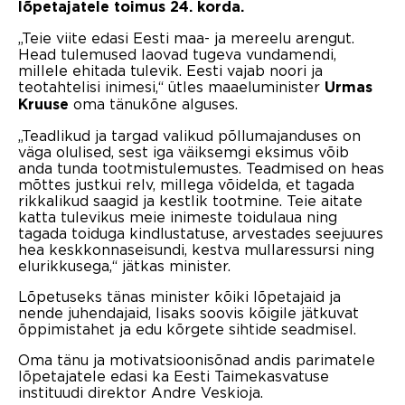
lõpetajatele toimus 24. korda.
„Teie viite edasi Eesti maa- ja mereelu arengut.
Head tulemused laovad tugeva vundamendi,
millele ehitada tulevik. Eesti vajab noori ja
teotahtelisi inimesi,“ ütles maaeluminister
Urmas
oma tänukõne alguses.
Kruuse
„Teadlikud ja targad valikud põllumajanduses on
väga olulised, sest iga väiksemgi eksimus võib
anda tunda tootmistulemustes. Teadmised on heas
mõttes justkui relv, millega võidelda, et tagada
rikkalikud saagid ja kestlik tootmine. Teie aitate
katta tulevikus meie inimeste toidulaua ning
tagada toiduga kindlustatuse, arvestades seejuures
hea keskkonnaseisundi, kestva mullaressursi ning
elurikkusega,“ jätkas minister.
Lõpetuseks tänas minister kõiki lõpetajaid ja
nende juhendajaid, lisaks soovis kõigile jätkuvat
õppimistahet ja edu kõrgete sihtide seadmisel.
Oma tänu ja motivatsioonisõnad andis parimatele
lõpetajatele edasi ka Eesti Taimekasvatuse
instituudi direktor Andre Veskioja.