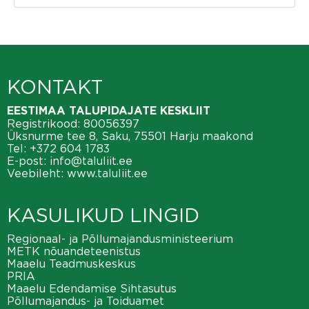
KONTAKT
EESTIMAA TALUPIDAJATE KESKLIIT
Registrikood: 80056397
Üksnurme tee 8, Saku, 75501 Harju maakond
Tel:
+372 604 1783
E-post:
info@taluliit.ee
Veebileht:
www.taluliit.ee
KASULIKUD LINGID
Regionaal- ja Põllumajandusministeerium
METK nõuandeteenistus
Maaelu Teadmuskeskus
PRIA
Maaelu Edendamise Sihtasutus
Põllumajandus- ja Toiduamet