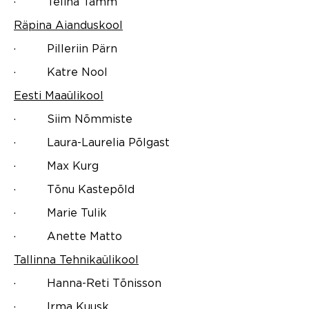
· Telina Tamm
Räpina Aianduskool
· Pilleriin Pärn
· Katre Nool
Eesti Maaülikool
· Siim Nõmmiste
· Laura-Laurelia Põlgast
· Max Kurg
· Tõnu Kastepõld
· Marie Tulik
· Anette Matto
Tallinna Tehnikaülikool
· Hanna-Reti Tõnisson
· Irma Kuusk