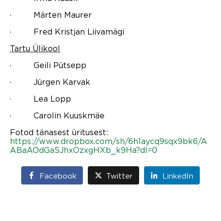
· Märten Maurer
· Fred Kristjan Liivamägi
Tartu Ülikool
· Geili Pütsepp
· Jürgen Karvak
· Lea Lopp
· Carolin Kuuskmäe
Fotod tänasest üritusest:
https://www.dropbox.com/sh/6h1aycq9sqx9bk6/A
ABaAOdGaSJhxOzxgHXb_k9Ha?dl=0
Facebook
Twitter
LinkedIn