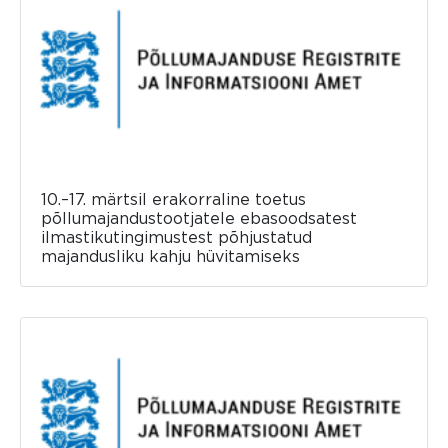
10.–17. märtsil erakorraline toetus
põllumajandustootjatele ebasoodsatest
ilmastikutingimustest põhjustatud
majandusliku kahju hüvitamiseks