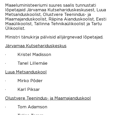
Maaeluministeeriumi suures saalis tunnustati
lõpetajaid Järvamaa Kutsehariduskeskusest, Luua
Metsanduskoolist, Olustvere Teenindus- ja
Maamajanduskoolist, Räpina Aianduskoolist, Eesti
Maaülikoolist, Tallinna Tehnikaülikoolist ja Tartu
Ülikoolist.
Ministri tänukirja pälvisid alljärgnevad lõpetajad.
Järvamaa Kutsehariduskeskus
· Kristel Madisson
· Tanel Lillemäe
Luua Metsanduskool
· Mirko Põder
· Karl Piksar
Olustvere Teenindus- ja Maamajanduskool
· Tom Adamson