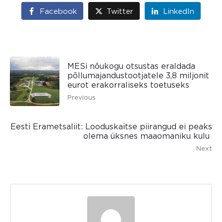
Facebook
Twitter
LinkedIn
MESi nõukogu otsustas eraldada
põllumajandustootjatele 3,8 miljonit
eurot erakorraliseks toetuseks
Previous
Eesti Erametsaliit: Looduskaitse piirangud ei peaks
olema üksnes maaomaniku kulu
Next