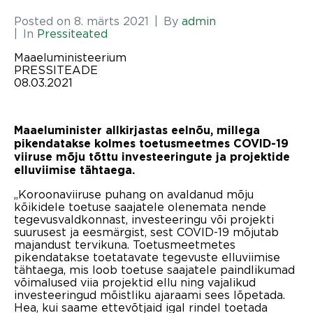
Posted on
8. märts 2021
By
admin
In
Pressiteated
Maaeluministeerium
PRESSITEADE
08.03.2021
Maaeluminister allkirjastas eelnõu, millega
pikendatakse kolmes toetusmeetmes COVID-19
viiruse mõju tõttu investeeringute ja projektide
elluviimise tähtaega.
„Koroonaviiruse puhang on avaldanud mõju
kõikidele toetuse saajatele olenemata nende
tegevusvaldkonnast, investeeringu või projekti
suurusest ja eesmärgist, sest COVID-19 mõjutab
majandust tervikuna. Toetusmeetmetes
pikendatakse toetatavate tegevuste elluviimise
tähtaega, mis loob toetuse saajatele paindlikumad
võimalused viia projektid ellu ning vajalikud
investeeringud mõistliku ajaraami sees lõpetada.
Hea, kui saame ettevõtjaid igal rindel toetada