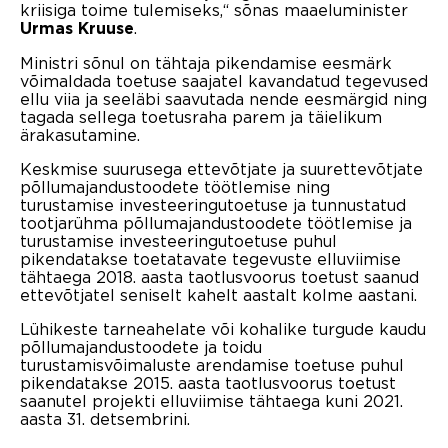
kriisiga toime tulemiseks,“ sõnas maaeluminister
.
Urmas Kruuse
Ministri sõnul on tähtaja pikendamise eesmärk
võimaldada toetuse saajatel kavandatud tegevused
ellu viia ja seeläbi saavutada nende eesmärgid ning
tagada sellega toetusraha parem ja täielikum
ärakasutamine.
Keskmise suurusega ettevõtjate ja suurettevõtjate
põllumajandustoodete töötlemise ning
turustamise investeeringutoetuse ja tunnustatud
tootjarühma põllumajandustoodete töötlemise ja
turustamise investeeringutoetuse puhul
pikendatakse toetatavate tegevuste elluviimise
tähtaega 2018. aasta taotlusvoorus toetust saanud
ettevõtjatel seniselt kahelt aastalt kolme aastani.
Lühikeste tarneahelate või kohalike turgude kaudu
põllumajandustoodete ja toidu
turustamisvõimaluste arendamise toetuse puhul
pikendatakse 2015. aasta taotlusvoorus toetust
saanutel projekti elluviimise tähtaega kuni 2021.
aasta 31. detsembrini.