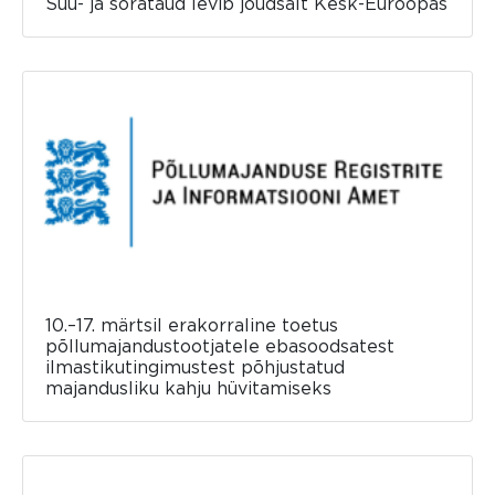
Suu- ja sõrataud levib jõudsalt Kesk-Euroopas
10.–17. märtsil erakorraline toetus
põllumajandustootjatele ebasoodsatest
ilmastikutingimustest põhjustatud
majandusliku kahju hüvitamiseks