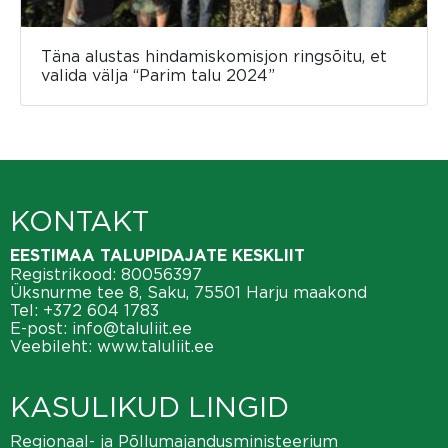
Täna alustas hindamiskomisjon ringsõitu, et
valida välja “Parim talu 2024”
KONTAKT
EESTIMAA TALUPIDAJATE KESKLIIT
Registrikood: 80056397
Üksnurme tee 8, Saku, 75501 Harju maakond
Tel:
+372 604 1783
E-post:
info@taluliit.ee
Veebileht:
www.taluliit.ee
KASULIKUD LINGID
Regionaal- ja Põllumajandusministeerium