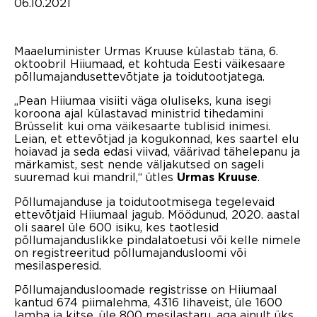
06.10.2021
Maaeluminister Urmas Kruuse külastab täna, 6.
oktoobril Hiiumaad, et kohtuda Eesti väikesaare
põllumajandusettevõtjate ja toidutootjatega.
„Pean Hiiumaa visiiti väga oluliseks, kuna isegi
koroona ajal külastavad ministrid tihedamini
Brüsselit kui oma väikesaarte tublisid inimesi.
Leian, et ettevõtjad ja kogukonnad, kes saartel elu
hoiavad ja seda edasi viivad, väärivad tähelepanu ja
märkamist, sest nende väljakutsed on sageli
suuremad kui mandril,“ ütles
.
Urmas Kruuse
Põllumajanduse ja toidutootmisega tegelevaid
ettevõtjaid Hiiumaal jagub. Möödunud, 2020. aastal
oli saarel üle 600 isiku, kes taotlesid
põllumajanduslikke pindalatoetusi või kelle nimele
on registreeritud põllumajandusloomi või
mesilasperesid.
Põllumajandusloomade registrisse on Hiiumaal
kantud 674 piimalehma, 4316 lihaveist, üle 1600
lamba ja kitse, üle 800 mesilastaru, aga ainult üks