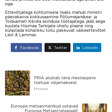
siga.
Ettevõtjatega kohtumisele lisaks mahub ministri
päevakavva kokkusaamine Põllumajanduse- ja
Toiduameti Kärdla esinduse töötajatega, jääb aega
kuulata Hiiumaa Tarbijate ühistu plaane ning
külastada kohalikku toitu pakkuvat väikeettevõtet
Lest & Lammas.
Facebook
Twitter
LinkedIn
PRIA alustab täna mesilaspere
toetuse väljamakseid
Previous
Euroopa metsaomanikud ootavad
Euroopa Metsastrateegialt