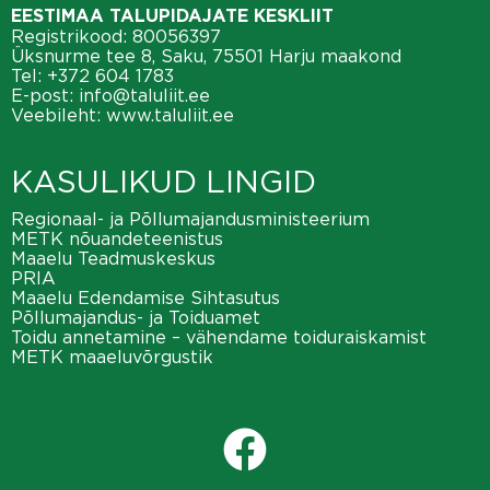
EESTIMAA TALUPIDAJATE KESKLIIT
Registrikood: 80056397
Üksnurme tee 8, Saku, 75501 Harju maakond
Tel:
+372 604 1783
E-post:
info@taluliit.ee
Veebileht:
www.taluliit.ee
KASULIKUD LINGID
Regionaal- ja Põllumajandusministeerium
METK nõuandeteenistus
Maaelu Teadmuskeskus
PRIA
Maaelu Edendamise Sihtasutus
Põllumajandus- ja Toiduamet
Toidu annetamine – vähendame toiduraiskamist
METK maaeluvõrgustik