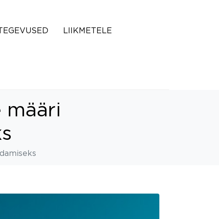
TEGEVUSED
LIIKMETELE
 määri
ks
ldamiseks