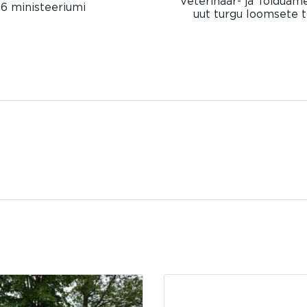
Veterinaar- ja Toiduame
36 ministeeriumi
uut turgu loomsete 