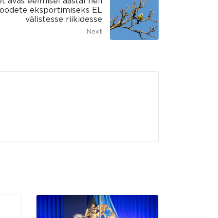
t avas eelmisel aastal neli
toodete eksportimiseks EL
välistesse riikidesse
Next