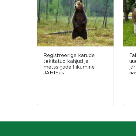
Registreerige karude
Ta
tekitatud kahjud ja
uu
metssigade liikumine
jä
JAHISes
aa