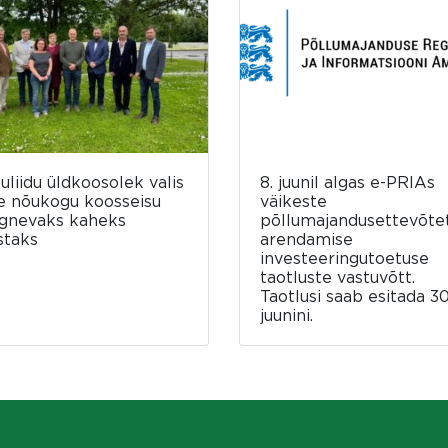
luliidu üldkoosolek valis
8. juunil algas e-PRIAs
e nõukogu koosseisu
väikeste
rgnevaks kaheks
põllumajandusettevõte
staks
arendamise
investeeringutoetuse
taotluste vastuvõtt.
Taotlusi saab esitada 30
juunini.