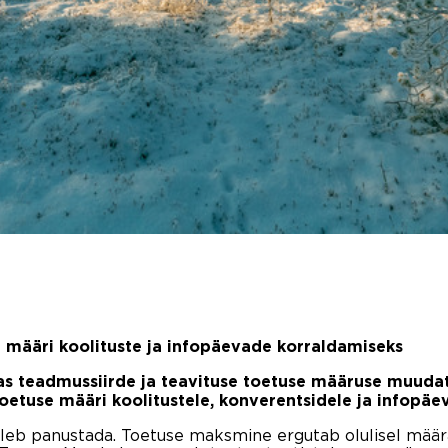
määri koolituste ja infopäevade korraldamiseks
as teadmussiirde ja teavituse toetuse määruse muudat
oetuse määri koolitustele, konverentsidele ja infopäe
uleb panustada. Toetuse maksmine ergutab olulisel määr