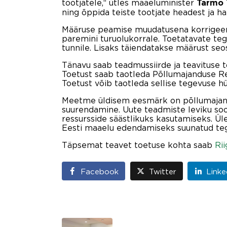
tootjatele,“ ütles maaeluminister
Tarmo
ning õppida teiste tootjate headest ja h
Määruse peamise muudatusena korrigeerit
paremini turuolukorrale. Toetatavate te
tunnile. Lisaks täiendatakse määrust s
Tänavu saab teadmussiirde ja teavituse to
Toetust saab taotleda Põllumajanduse Regi
Toetust võib taotleda sellise tegevuse hü
Meetme üldisem eesmärk on põllumajandu
suurendamine. Uute teadmiste leviku so
ressursside säästlikuks kasutamiseks. Ü
Eesti maaelu edendamiseks suunatud te
Täpsemat teavet toetuse kohta saab
Rii
Facebook
Twitter
Linke