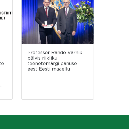
Professor Rando Värnik
pälvis riikliku
te
teenetemärgi panuse
eest Eesti maaellu
.