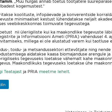
. „Muu hulgas annab toetus tootjatele suurepäras
 Tamm
albadest kogemustest.“
akse koolituste, infopäevade ja konverentside korrald
gevuste minimaalset kestust lühendatakse neljalt akadee
eoses veebikeskkonnas toimuvate tegevustega.
etust nii üleriigiliste kui ka maakondlike tegevuste läb
strite ja Informatsiooni Ameti (PRIA) vahendusel 4. aprill
vitamiseks, millega ei ole alustatud varem kui taotluse 
s-, toidu- ja metsandussektori ettevõtjate ning nende 
odustamisega aidatakse kaasa biomajanduse arengule ja
leriigiliseks tegevuseks loetakse vähemalt kahe maakon
gevus. Maakondlikuks tegevuseks loetakse ühe maakonna
gi Teatajast
ja PRIA
meetme lehelt
.
dIn