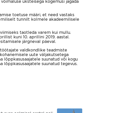
e võimaluse üksteisega kogemusi jagada
amise toetuse määri, et need vastaks
miliselt tunnilt kolmele akadeemilisele
iviimiseks taotleda varem kui mullu.
ist kuni 10. aprillini 2019. aastal.
esitamisele järgneval päeval.
töötajate valdkondlike teadmiste
 kohanemisele uute väljakutsetega
na lõppkasusaajatele suunatud või kogu
 lõppkasusaajatele suunatud tegevus.