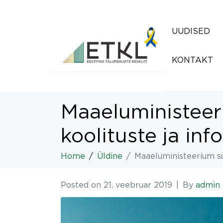
UUDISED
KONTAKT
Maaeluministeer
koolituste ja in
Home
Üldine
Maaeluministeerium su
Posted on
21. veebruar 2019
By
admin