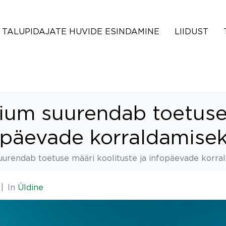
TALUPIDAJATE HUVIDE ESINDAMINE
LIIDUST
ium suurendab toetuse
fopäevade korraldamise
urendab toetuse määri koolituste ja infopäevade korra
In
Üldine