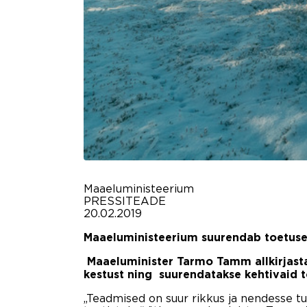
Maaeluministeerium
PRESSITEADE
20.02.2019
Maaeluministeerium suurendab toetuse 
Maaeluminister Tarmo Tamm allkirjast
kestust ning suurendatakse kehtivaid t
„Teadmised on suur rikkus ja nendesse t