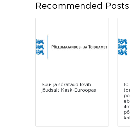
Recommended Posts
Suu- ja sõrataud levib
10.
jõudsalt Kesk-Euroopas
to
põ
eb
il
põ
ka