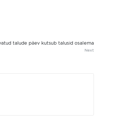
atud talude päev kutsub talusid osalema
Next