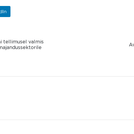
dIn
 tellimusel valmis
Av
umajandussektorile