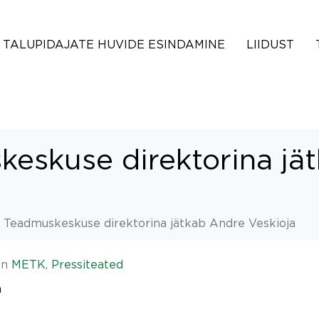
TALUPIDAJATE HUVIDE ESINDAMINE
LIIDUST
eskuse direktorina jä
 Teadmuskeskuse direktorina jätkab Andre Veskioja
In
METK
,
Pressiteated
m