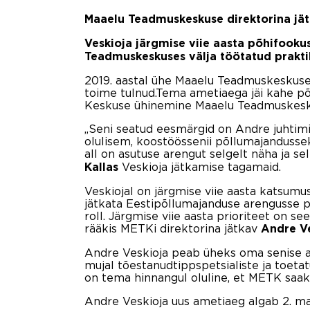
Maaelu Teadmuskeskuse direktorina jä
Veskioja järgmise viie aasta põhifook
Teadmuskeskuses välja töötatud praktil
2019. aastal ühe Maaelu Teadmuskeskuse 
toime tulnud.Tema ametiaega jäi kahe põl
Keskuse ühinemine Maaelu Teadmuskesk
„Seni seatud eesmärgid on Andre juhtimis
olulisem, koostöössenii põllumajandussek
all on asutuse arengut selgelt näha ja s
Veskioja jätkamise tagamaid.
Kallas
Veskiojal on järgmise viie aasta katsumu
jätkata Eestipõllumajanduse arengusse p
roll. Järgmise viie aasta prioriteet on s
rääkis METKi direktorina jätkav
Andre V
Andre Veskioja peab üheks oma senise a
mujal tõestanudtippspetsialiste ja toet
on tema hinnangul oluline, et METK saaks 
Andre Veskioja uus ametiaeg algab 2. mai