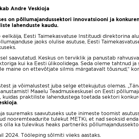
tkab Andre Veskioja
uses on põllumajandussektori innovatsiooni ja konkur
iste lahenduste kaudu.
eelkäija, Eesti Taimekasvatuse Instituudi direktorina a
lumajanduse jaoks olulise asutuse, Eesti Taimekasvatuse
useks.
el saavutatud. Keskus on terviklik ja panustab rahvusv
toriga kui ka Eesti ülikoolidega. Seda oleme tahtnud ja
elle maine on ettevõtjate silmis märgatavalt tõusnud,“ 
stest ja võimalustest juba selge ettekujutus olemas. „Tä
anustamist! Maaelu Teadmuskeskusel on Eesti põllumaja
ee, kuidas praktiliste lahendustega toetada sektori konku
.
eskioja
ja suuremaks saavutuseks uute inimeste toomist asutus
atud nooremteadurite tulekut METKi, et nad seoksid enda
olla ka tulevikus heaks partneriks põllumajandussektoril
l 2024. Tööleping sõlmiti viieks aastaks.