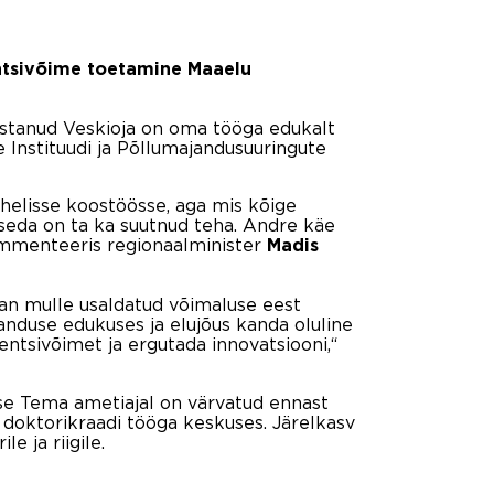
entsivõime toetamine Maaelu
lustanud Veskioja on oma tööga edukalt
 Instituudi ja Põllumajandusuuringute
ahelisse koostöösse, aga mis kõige
 seda on ta ka suutnud teha. Andre käe
kommenteeris regionaalminister
Madis
nan mulle usaldatud võimaluse eest
nduse edukuses ja elujõus kanda oluline
rentsivõimet ja ergutada innovatsiooni,“
se Tema ametiajal on värvatud ennast
 doktorikraadi tööga keskuses. Järelkasv
e ja riigile.