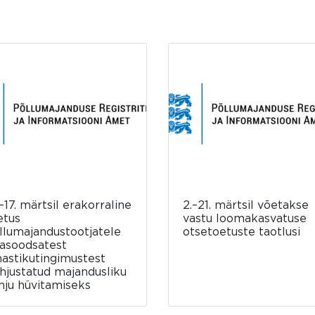
–17. märtsil erakorraline
2.–21. märtsil võetakse
etus
vastu loomakasvatuse
llumajandustootjatele
otsetoetuste taotlusi
asoodsatest
mastikutingimustest
hjustatud majandusliku
hju hüvitamiseks