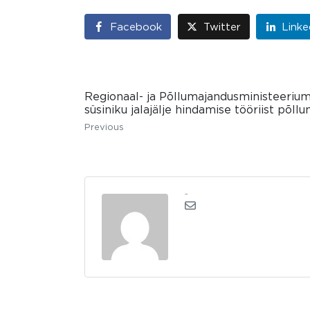
Facebook
Twitter
Linke
Regionaal- ja Põllumajandusministeeriumi
süsiniku jalajälje hindamise tööriist põll
Previous
admin