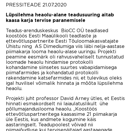
PRESSITEADE 21.07.2020
Lüpsilehma heaolu-alane teadusuuring aitab
kaasa karja tervise paranemisele
Teadus-arenduskeskus BioCC OÜ teadlased
koostöös Eesti Maaülikooli teadlaste ja
ettevõtluspartnerite Eesti Tõuloomakasvatajate
Ühistu ning AS Dimediumiga viis läbi nelja-aastase
piimakarja looma heaolu-alase uuringu. Projekti
peamine eesmärk oli rahvusvaheliselt tunnustatud
loomade heaolu hindamise protokolli
kohandamine siinsetes suurtes vabapidamisega
piimafarmides ja kohandatud protokolli
rakendamine katsefarmides nii, et tulevikus oleks
igal huvilisel võimalik hinnata ja mõõta lüpsilehma
heaolu.
Projekti juht professor David Arney ütles, et Eestis
hinnati esmakordselt nii laiaulatuslikult ühe
põllumajanduslooma heaolu. „Koostöös
ettevõtluspartneritega kaasasime 21 piimakarja
üle Eestis, kus andmete kogumine käis
aastaringselt. Teadupoolest võivad nii
piimajõudluse kui tervisenäitajad aastaaegade