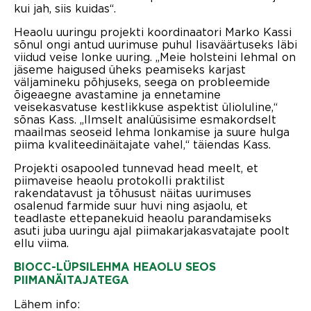
kui jah, siis kuidas“.
Heaolu uuringu projekti koordinaatori Marko Kassi
sõnul ongi antud uurimuse puhul lisaväärtuseks läbi
viidud veise lonke uuring. „Meie holsteini lehmal on
jäseme haigused üheks peamiseks karjast
väljamineku põhjuseks, seega on probleemide
õigeaegne avastamine ja ennetamine
veisekasvatuse kestlikkuse aspektist ülioluline,“
sõnas Kass. „Ilmselt analüüsisime esmakordselt
maailmas seoseid lehma lonkamise ja suure hulga
piima kvaliteedinäitajate vahel,“ täiendas Kass.
Projekti osapooled tunnevad head meelt, et
piimaveise heaolu protokolli praktilist
rakendatavust ja tõhusust näitas uurimuses
osalenud farmide suur huvi ning asjaolu, et
teadlaste ettepanekuid heaolu parandamiseks
asuti juba uuringu ajal piimakarjakasvatajate poolt
ellu viima.
BIOCC-LÜPSILEHMA HEAOLU SEOS
PIIMANÄITAJATEGA
Lähem info: