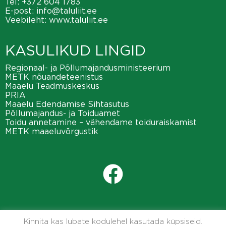
Tel:
+372 604 1783
E-post:
info@taluliit.ee
Veebileht:
www.taluliit.ee
KASULIKUD LINGID
Regionaal- ja Põllumajandusministeerium
METK nõuandeteenistus
Maaelu Teadmuskeskus
PRIA
Maaelu Edendamise Sihtasutus
Põllumajandus- ja Toiduamet
Toidu annetamine – vähendame toiduraiskamist
METK maaeluvõrgustik
Kinnita kas lubate kodulehel kasutada küpsiseid.