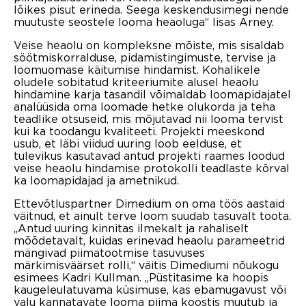
lõikes pisut erineda. Seega keskendusimegi nende
muutuste seostele looma heaoluga“ lisas Arney.
Veise heaolu on kompleksne mõiste, mis sisaldab
söötmiskorralduse, pidamistingimuste, tervise ja
loomuomase käitumise hindamist. Kohalikele
oludele sobitatud kriteeriumite alusel heaolu
hindamine karja tasandil võimaldab loomapidajatel
analüüsida oma loomade hetke olukorda ja teha
teadlike otsuseid, mis mõjutavad nii looma tervist
kui ka toodangu kvaliteeti. Projekti meeskond
usub, et läbi viidud uuring loob eelduse, et
tulevikus kasutavad antud projekti raames loodud
veise heaolu hindamise protokolli teadlaste kõrval
ka loomapidajad ja ametnikud.
Ettevõtluspartner Dimedium on oma töös aastaid
väitnud, et ainult terve loom suudab tasuvalt toota.
„Antud uuring kinnitas ilmekalt ja rahaliselt
mõõdetavalt, kuidas erinevad heaolu parameetrid
mängivad piimatootmise tasuvuses
märkimisväärset rolli,“ väitis Dimediumi nõukogu
esimees Kadri Kullman. „Püstitasime ka hoopis
kaugeleulatuvama küsimuse, kas ebamugavust või
valu kannatavate looma piima koostis muutub ja