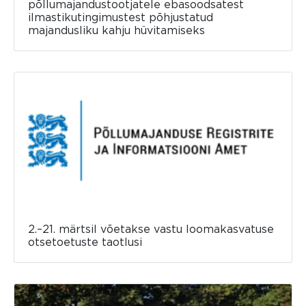
põllumajandustootjatele ebasoodsatest
ilmastikutingimustest põhjustatud
majandusliku kahju hüvitamiseks
2.–21. märtsil võetakse vastu loomakasvatuse
otsetoetuste taotlusi