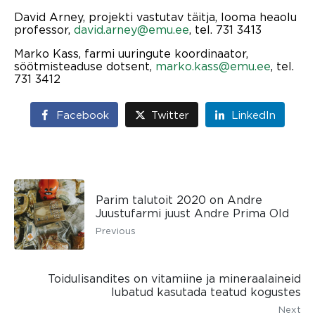
David Arney, projekti vastutav täitja, looma heaolu
professor,
david.arney@emu.ee
, tel. 731 3413
Marko Kass, farmi uuringute koordinaator,
söötmisteaduse dotsent,
marko.kass@emu.ee
, tel.
731 3412
Facebook
Twitter
LinkedIn
Parim talutoit 2020 on Andre
Juustufarmi juust Andre Prima Old
Previous
Toidulisandites on vitamiine ja mineraalaineid
lubatud kasutada teatud kogustes
Next