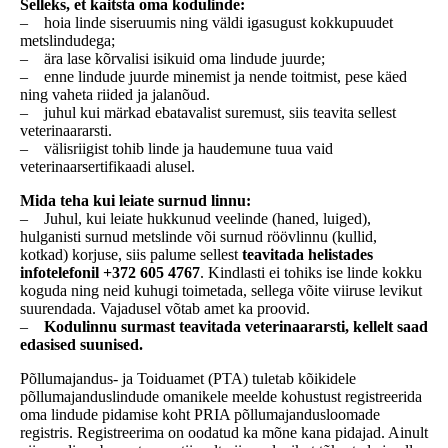
Selleks, et kaitsta oma kodulinde:
– hoia linde siseruumis ning väldi igasugust kokkupuudet
metslindudega;
– ära lase kõrvalisi isikuid oma lindude juurde;
– enne lindude juurde minemist ja nende toitmist, pese käed
ning vaheta riided ja jalanõud.
– juhul kui märkad ebatavalist suremust, siis teavita sellest
veterinaararsti.
– välisriigist tohib linde ja haudemune tuua vaid
veterinaarsertifikaadi alusel.
Mida teha kui leiate surnud linnu:
– Juhul, kui leiate hukkunud veelinde (haned, luiged),
hulganisti surnud metslinde või surnud röövlinnu (kullid,
kotkad) korjuse, siis palume sellest
teavitada helistades
infotelefonil +372 605 4767
. Kindlasti ei tohiks ise linde kokku
koguda ning neid kuhugi toimetada, sellega võite viiruse levikut
suurendada. Vajadusel võtab amet ka proovid.
–
Kodulinnu surmast teavitada veterinaararsti, kellelt saad
edasised suunised.
Põllumajandus- ja Toiduamet (PTA) tuletab kõikidele
põllumajanduslindude omanikele meelde kohustust registreerida
oma lindude pidamise koht PRIA põllumajandusloomade
registris. Registreerima on oodatud ka mõne kana pidajad. Ainult