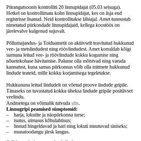
Piirangutsoonis kontrolliti 20 linnupidajat (05.03 seisuga).
Hetkel on kontrollimata kolm linnupidajat, kes on äsja end
registrisse lisanud. Neid kontrollitakse lähiajal. Amet tunnustab
nimetatud piirkondade linnupidajaid, kellega koostöös on
järelevalve kulgenud sujuvalt.
Põllumajandus- ja Toiduametit on aktiivselt teavitatud hukkunud
vee- ja metslindudest ning röövlindudest. Amet korraldab kõigi
surnuna leitud vee- ja röövlindude kokku kogumise ning
nõuetekohase hävitamise
Palume olla mõistvad ning varuda
.
kannatust, kuna samas piirkonnas võib olla mitmete hukkunud
lindude teateid, mille kokku korjamisega tegeletakse.
Hukkununa leitud lindudelt on võetud proove lindude gripile.
Tänaseks on tuvastatud kokku üheksa lindude gripile positiivset
veelindu.
Andmetega on võimalik tutvuda
siin
.
Linnugripi peamised sümptomid:
– harja, lokutite ja näopiirkonna turse;
– isutus, uimasus kõhulahtisus;
– linnud hingeldavad ja hari ning lokuti muutuvad siniseks;
– munatoodangu järsk langus.