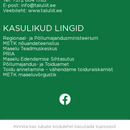
Tel:
+372 604 1783
E-post:
info@taluliit.ee
Veebileht:
www.taluliit.ee
KASULIKUD LINGID
Regionaal- ja Põllumajandusministeerium
METK nõuandeteenistus
Maaelu Teadmuskeskus
PRIA
Maaelu Edendamise Sihtasutus
Põllumajandus- ja Toiduamet
Toidu annetamine – vähendame toiduraiskamist
METK maaeluvõrgustik
Kinnita kas lubate kodulehel kasutada küpsiseid.