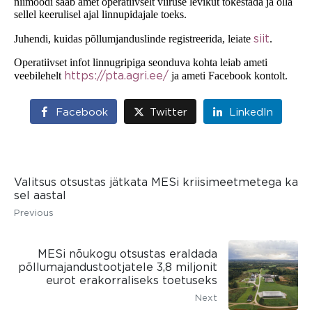
niimoodi saab amet operatiivselt viiruse levikut tõkestada ja olla
sellel keerulisel ajal linnupidajale toeks.
siit
Juhendi, kuidas põllumjanduslinde registreerida, leiate
.
Operatiivset infot linnugripiga seonduva kohta leiab ameti
https://pta.agri.ee/
veebilehelt
ja ameti Facebook kontolt.
Facebook
Twitter
LinkedIn
Valitsus otsustas jätkata MESi kriisimeetmetega ka
sel aastal
Previous
MESi nõukogu otsustas eraldada
põllumajandustootjatele 3,8 miljonit
eurot erakorraliseks toetuseks
Next