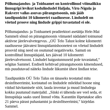
Põllumajandus- ja Toiduamet on kontrollinud võimalikku
linnugripi levikut kodulindudel Haljala, Viru-Nigula ja
Rakvere vallas asuvas piirangutsoonis, mis jääb
taudipunktist 10 kilomeetri raadiusesse. Lindudelt on
võetud proove ning lindude grippi tuvastatud ei ole.
Põllumajandus- ja Toiduameti peadirektori asetäitja Hele-Mai
Sammeli sõnul on piirangutsoonis viimastel nädalatel toimunud
aktiivne järelevalvetegevus. „OÜ Telo Talust kolme kilomeetri
raadiusesse jäävatest linnupidamishoonetest on võetud lindudelt
proovid ning need on osutunud negatiivseks. Samuti on
kontrollitud linnupidajaid, kes jäävad 10 kilomeetri
järelevalvetsooni. Lindudel haigustunnuseid pole tuvastatud,“
selgitas Sammel. Endiselt kehtivad piirangutsoonis kitsendused,
mis puudutavad näiteks lindude liikumist ühest lindlast teise.
Taudipunktis OÜ Telo Talus on tänaseks teostatud mitu
desinfitseerimist, koristatud on lindudele mõeldud hoone ning
viidud hävitamisele sööt, lauda inventar ja muud lindudega
kokku puutunud materjalid. „Siiski ei tähenda see veel seda, et
linnupidaja saaks uued linnud võtta. Karantiin lõpetatakse alles
21 päeva pärast puhastamist ja desinfitseerimist,“ kirjeldas
Sammel.