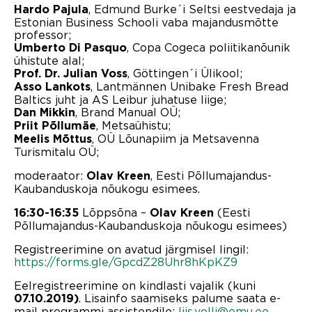
, Edmund Burke´i Seltsi eestvedaja ja
Hardo Pajula
Estonian Business Schooli vaba majandusmõtte
professor;
, Copa Cogeca poliitikanõunik
Umberto Di Pasquo
ühistute alal;
, Göttingen´i Ülikool;
Prof.
Dr. Julian Voss
, Lantmännen Unibake Fresh Bread
Asso Lankots
Baltics juht ja AS Leibur juhatuse liige;
, Brand Manual OÜ;
Dan Mikkin
, Metsaühistu;
Priit Põllumäe
, OÜ Lõunapiim ja Metsavenna
Meelis Mõttus
Turismitalu OÜ;
moderaator:
, Eesti Põllumajandus-
Olav Kreen
Kaubanduskoja nõukogu esimees.
Lõppsõna –
(Eesti
16:30-16:35
Olav Kreen
Põllumajandus-Kaubanduskoja nõukogu esimees)
Registreerimine on avatud järgmisel lingil:
https://forms.gle/GpcdZ28Uhr8hKpKZ9
Eelregistreerimine on kindlasti vajalik (kuni
. Lisainfo saamiseks palume saata e-
07.10.2019)
mail programmi assistendile:
liis.volli@emu.ee
.