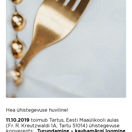
Hea ühistegevuse huviline!
toimub Tartus, Eesti Maaülikooli aulas
11.10.2019
(Fr. R. Kreutzwaldi 1A, Tartu 51014) ühistegevuse
konverents:
„Turundamine – kaubamärgi loomine