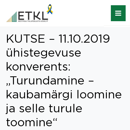
KUTSE – 11.10.2019
ühistegevuse
konverents:
„Turundamine –
kaubamärgi loomine
ja selle turule
toomine“