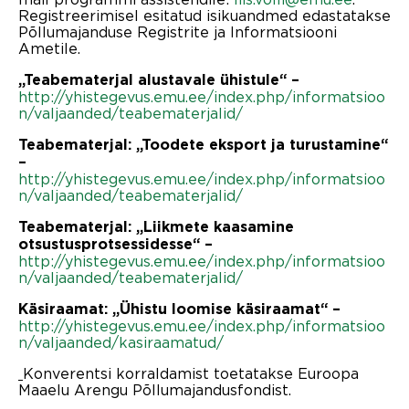
Registreerimisel esitatud isikuandmed edastatakse
Põllumajanduse Registrite ja Informatsiooni
Ametile.
„Teabematerjal alustavale ühistule“ –
http://yhistegevus.emu.ee/index.php/informatsioo
n/valjaanded/teabematerjalid/
Teabematerjal: „Toodete eksport ja turustamine“
–
http://yhistegevus.emu.ee/index.php/informatsioo
n/valjaanded/teabematerjalid/
Teabematerjal: „Liikmete kaasamine
otsustusprotsessidesse“ –
http://yhistegevus.emu.ee/index.php/informatsioo
n/valjaanded/teabematerjalid/
Käsiraamat: „Ühistu loomise käsiraamat“ –
http://yhistegevus.emu.ee/index.php/informatsioo
n/valjaanded/kasiraamatud/
Konverentsi korraldamist toetatakse Euroopa
Maaelu Arengu Põllumajandusfondist.