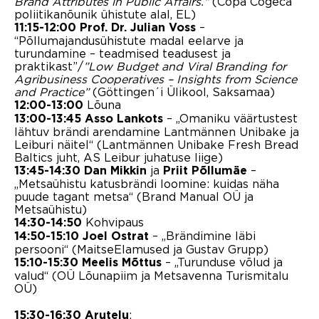
Brand Attributes in Public Affairs.
“
(Copa Cogeca
poliitikanõunik ühistute alal, EL)
–
11:15-12:00
Prof.
Dr. Julian Voss
“Põllumajandusühistute madal eelarve ja
turundamine – teadmised teadusest ja
praktikast”/
”
Low Budget and Viral Branding for
Agribusiness Cooperatives – Insights from Science
and Practice”
(Göttingen´i Ülikool, Saksamaa)
Lõuna
12:00-13:00
– „Omaniku väärtustest
13:00-13:45
Asso Lankots
lähtuv brändi arendamine Lantmännen Unibake ja
Leiburi näitel“ (Lantmännen Unibake Fresh Bread
Baltics juht, AS Leibur juhatuse liige)
ja
–
13:45-14:30
Dan Mikkin
Priit Põllumäe
„Metsaühistu katusbrändi loomine: kuidas näha
puude tagant metsa“ (Brand Manual OÜ ja
Metsaühistu)
Kohvipaus
14:30-14:50
– „Brändimine läbi
14:50-15:10
Joel Ostrat
persooni“ (MaitseElamused ja Gustav Grupp)
– „Turunduse võlud ja
15:10-15:30
Meelis Mõttus
valud“ (OÜ Lõunapiim ja Metsavenna Turismitalu
OÜ)
:
15:30-16:30
Arutelu