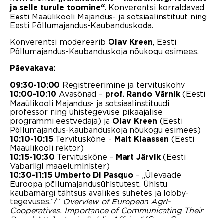
. Konverentsi korraldavad
ja selle turule toomine“
Eesti Maaülikooli Majandus- ja sotsiaalinstituut ning
Eesti Põllumajandus-Kaubanduskoda.
Konverentsi modereerib
, Eesti
Olav Kreen
Põllumajandus-Kaubanduskoja nõukogu esimees.
Päevakava:
Registreerimine ja tervituskohv
09:30-10:00
Avasõnad –
(Eesti
10:00-10:10
prof.
Rando Värnik
Maaülikooli Majandus- ja sotsiaalinstituudi
professor ning ühistegevuse pikaajalise
programmi eestvedaja) ja
(Eesti
Olav Kreen
Põllumajandus-Kaubanduskoja nõukogu esimees)
Tervituskõne –
(Eesti
10:10-10:15
Mait Klaassen
Maaülikooli rektor)
Tervituskõne –
(Eesti
10:15-10:30
Mart Järvik
Vabariigi maaeluminister)
– „Ülevaade
10:30-11:15
Umberto Di Pasquo
Euroopa põllumajandusühistutest. Ühistu
kaubamärgi tähtsus avalikes suhetes ja lobby-
tegevuses.“/“
Overview of European Agri-
Cooperatives. Importance of Communicating Their