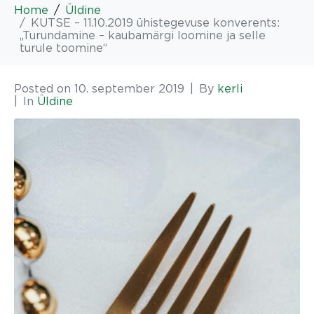
Home
Üldine
KUTSE – 11.10.2019 ühistegevuse konverents:
„Turundamine – kaubamärgi loomine ja selle
turule toomine“
Posted on
10. september 2019
By
kerli
In
Üldine