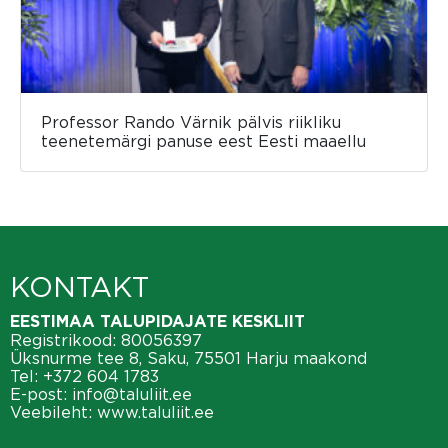
Professor Rando Värnik pälvis riikliku
teenetemärgi panuse eest Eesti maaellu
KONTAKT
EESTIMAA TALUPIDAJATE KESKLIIT
Registrikood: 80056397
Üksnurme tee 8, Saku, 75501 Harju maakond
Tel:
+372 604 1783
E-post:
info@taluliit.ee
Veebileht:
www.taluliit.ee