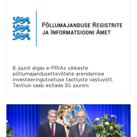
8. juunil algas e-PRIAs väikeste
põllumajandusettevõtete arendamise
investeeringutoetuse taotluste vastuvõtt.
Taotlusi saab esitada 30. juunini.