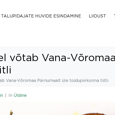
TALUPIDAJATE HUVIDE ESINDAMINE
LIIDUST
el võtab Vana-Võromaa
tli
ab Vana-Võromaa Pärnumaalt üle toidupiirkonna tiitli
in
In
Üldine