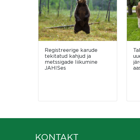
Registreerige karude
Ta
tekitatud kahjud ja
uu
metssigade liikumine
jä
JAHISes
aa
KONTAKT