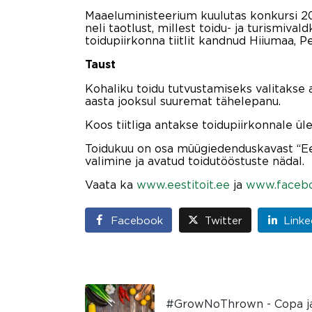
Maaeluministeerium kuulutas konkursi 2019
neli taotlust, millest toidu- ja turismiva
toidupiirkonna tiitlit kandnud Hiiumaa, 
Taust
Kohaliku toidu tutvustamiseks valitakse a
aasta jooksul suuremat tähelepanu.
Koos tiitliga antakse toidupiirkonnale ül
Toidukuu on osa müügiedenduskavast “Eest
valimine ja avatud toidutööstuste nädal.
Vaata ka
www.eestitoit.ee
ja
www.facebo
Facebook
Twitter
Linke
#GrowNoThrown - Copa ja