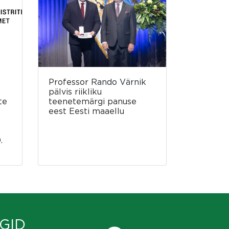
Professor Rando Värnik
pälvis riikliku
te
teenetemärgi panuse
eest Eesti maaellu
.
GID