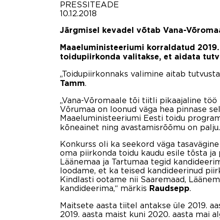
PRESSITEADE
10.12.2018
Järgmisel kevadel võtab Vana-Võromaa 
Maaeluministeeriumi korraldatud 2019. 
toidupiirkonda valitakse, et aidata tutv
„Toidupiirkonnaks valimine aitab tutvust
.
Tamm
„Vana-Võromaale tõi tiitli pikaajaline t
Võrumaa on loonud väga hea pinnase sell
Maaeluministeeriumi Eesti toidu progra
kõneainet ning avastamisrõõmu on palju.
Konkurss oli ka seekord väga tasavägine n
oma piirkonda toidu kaudu esile tõsta ja
Läänemaa ja Tartumaa tegid kandideerimis
loodame, et ka teised kandideerinud piir
Kindlasti ootame nii Saaremaad, Läänemaa
kandideerima,“ märkis
.
Raudsepp
Maitsete aasta tiitel antakse üle 2019. 
2019. aasta maist kuni 2020. aasta mai al