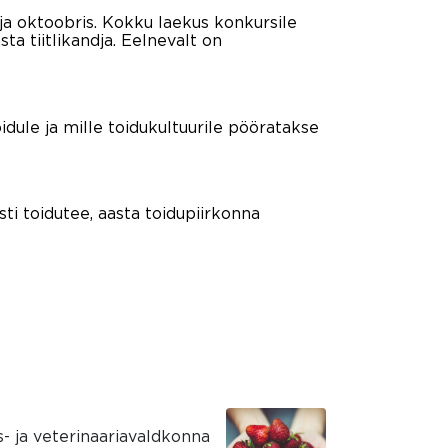
lja oktoobris. Kokku laekus konkursile
ta tiitlikandja. Eelnevalt on
idule ja mille toidukultuurile pööratakse
ti toidutee, aasta toidupiirkonna
- ja veterinaariavaldkonna