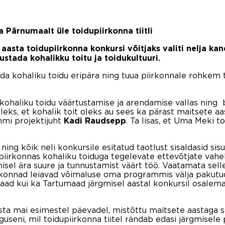
Pärnumaalt üle toidupiirkonna tiitli
aasta toidupiirkonna konkursi võitjaks valiti nelja k
ustada kohalikku toitu ja toidukultuuri.
ada kohaliku toidu eripära ning tuua piirkonnale rohkem
öö kohaliku toidu väärtustamise ja arendamise vallas nin
eks, et kohalik toit oleks au sees ka pärast maitsete a
mmi projektijuht
. Ta lisas, et Uma Meki t
Kadi Raudsepp
ing kõik neli konkursile esitatud taotlust sisaldasid sis
 piirkonnas kohaliku toiduga tegelevate ettevõtjate vahe
el ära suure ja tunnustamist väärt töö. Vaatamata sellel
konnad leiavad võimaluse oma programmis välja pakutud id
d kui ka Tartumaad järgmisel aastal konkursil osalema n
aasta mai esimestel päevadel, mistõttu maitsete aastaga 
guseni, mil toidupiirkonna tiitel rändab edasi järgmisele 