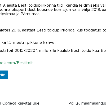
. aasta Eesti toidupiirkonna tiitli kandja leidmiseks vä
ldkonna ekspertidest koosnev komisjon valis välja 2019. aas
Peipsimaa ja Pärnumaa.
lates 2016. aastast Eesti toidupiirkonda, kus toodetud to
e ka 1,5 meetri pikkune kahvel.
i toit 2015–2020”, mille alla kuulub Eesti toidu kuu, Ees
ok.com/Eestitoit
dIn
 Cogeca käivitas uue
Põllu-, maamajandus