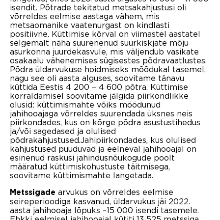
isendit. Põtrade tekitatud metsakahjustusi oli
võrreldes eelmise aastaga vähem, mis
metsaomanike vaatenurgast on kindlasti
positiivne. Küttimise kõrval on viimastel aastatel
selgemalt näha suurenenud suurkiskjate mõju
asurkonna juurdekasvule, mis väljendub vasikate
osakaalu vähenemises sügisestes põdravaatlustes.
Põdra üldarvukuse hoidmiseks mõõdukal tasemel,
nagu see oli aasta alguses, soovitame tänavu
küttida Eestis 4 200 − 4 600 põtra. Küttimise
korraldamisel soovitame jälgida piirkondlikke
olusid: küttimismahte võiks möödunud
jahihooajaga võrreldes suurendada üksnes neis
piirkondades, kus on kõrge põdra asustustihedus
ja/või sagedased ja olulised
põdrakahjustused.Jahipiirkondades, kus olulised
kahjustused puuduvad ja eelneval jahihooajal on
esinenud raskusi jahindusnõukogude poolt
määratud küttimiskohustuste täitmisega,
soovitame küttimismahte langetada.
arvukus on võrreldes eelmise
Metssigade
seireperioodiga kasvanud, üldarvukus jäi 2022.
aasta jahihooaja lõpuks ~15 000 isendi tasemele.
Ehkki eelmisel jahihooajal kütiti 13 525 metssiga,