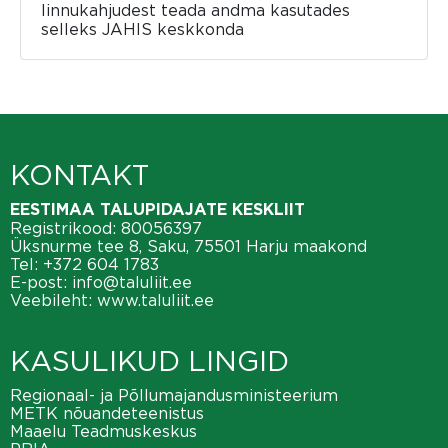
linnukahjudest teada andma kasutades
selleks JAHIS keskkonda
KONTAKT
EESTIMAA TALUPIDAJATE KESKLIIT
Registrikood: 80056397
Üksnurme tee 8, Saku, 75501 Harju maakond
Tel:
+372 604 1783
E-post:
info@taluliit.ee
Veebileht:
www.taluliit.ee
KASULIKUD LINGID
Regionaal- ja Põllumajandusministeerium
METK nõuandeteenistus
Maaelu Teadmuskeskus