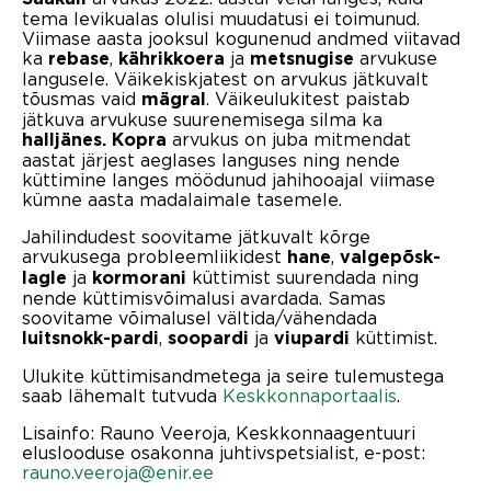
tema levikualas olulisi muudatusi ei toimunud.
Viimase aasta jooksul kogunenud andmed viitavad
ka
,
ja
arvukuse
rebase
kährikkoera
metsnugise
langusele. Väikekiskjatest on arvukus jätkuvalt
tõusmas vaid
. Väikeulukitest paistab
mägral
jätkuva arvukuse suurenemisega silma ka
arvukus on juba mitmendat
halljänes. Kopra
aastat järjest aeglases languses ning nende
küttimine langes möödunud jahihooajal viimase
kümne aasta madalaimale tasemele.
Jahilindudest soovitame jätkuvalt kõrge
arvukusega probleemliikidest
,
hane
valgepõsk-
ja
küttimist suurendada ning
lagle
kormorani
nende küttimisvõimalusi avardada. Samas
soovitame võimalusel vältida/vähendada
,
ja
küttimist.
luitsnokk-pardi
soopardi
viupardi
Ulukite küttimisandmetega ja seire tulemustega
saab lähemalt tutvuda
Keskkonnaportaalis
.
Lisainfo: Rauno Veeroja, Keskkonnaagentuuri
eluslooduse osakonna juhtivspetsialist, e-post:
rauno.veeroja@enir.ee