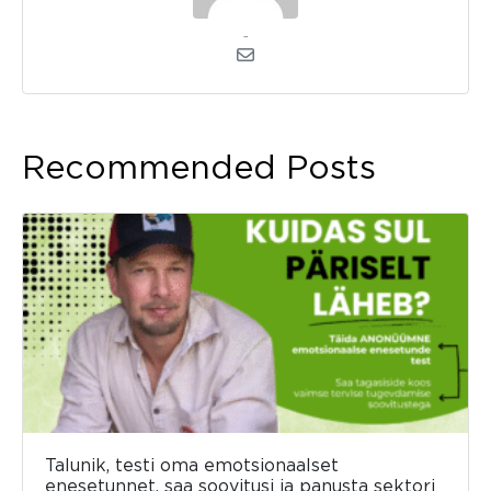
admin
Recommended Posts
Talunik, testi oma emotsionaalset
enesetunnet, saa soovitusi ja panusta sektori