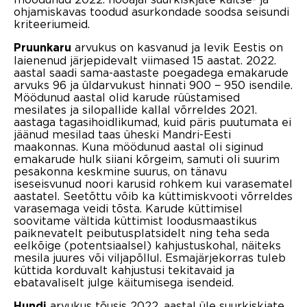
ohjamiskavas toodud asurkondade soodsa seisundi
kriteeriumeid.
arvukus on kasvanud ja levik Eestis on
Pruunkaru
laienenud järjepidevalt viimased 15 aastat. 2022.
aastal saadi sama-aastaste poegadega emakarude
arvuks 96 ja üldarvukust hinnati 900 − 950 isendile.
Möödunud aastal olid karude rüüstamised
mesilates ja silopallide kallal võrreldes 2021.
aastaga tagasihoidlikumad, kuid päris puutumata ei
jäänud mesilad taas üheski Mandri-Eesti
maakonnas. Kuna möödunud aastal oli siginud
emakarude hulk siiani kõrgeim, samuti oli suurim
pesakonna keskmine suurus, on tänavu
iseseisvunud noori karusid rohkem kui varasematel
aastatel. Seetõttu võib ka küttimiskvooti võrreldes
varasemaga veidi tõsta. Karude küttimisel
soovitame vältida küttimist loodusmaastikus
paiknevatelt peibutusplatsidelt ning teha seda
eelkõige (potentsiaalsel) kahjustuskohal, näiteks
mesila juures või viljapõllul. Esmajärjekorras tuleb
küttida korduvalt kahjustusi tekitavaid ja
ebatavaliselt julge käitumisega isendeid.
arvukus tõusis 2022. aastal üle suurkiskjate
Hundi