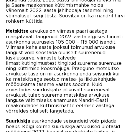
ja Saare maakonnas küttimismahte hoida
vähemalt 2022. aasta jahihooaja tasemel ning
võimalusel isegi tõsta. Soovitav on ka mandril hirvi
rohkem küttida.
arvukus on viimase paari aastaga
Metskitse
märgatavalt langenud. 2023. aasta alguses hinnati
asurkonna suuruseks 105 000 − 115 000 isendit.
Viimase kahe aasta jooksul toimunud arvukuse
langust võib seostada oluliselt suurenenud
kisklussurve, viimaste talvede
ilmastikutingimustest tingitud suurema suremuse
ning küttimise koosmõjuga. Praegune metskitse
arvukuse tase on nii asurkonna enda seisundi kui
ka metskitsega seotud metsa- ja liikluskahjude
mõõdukama taseme vaates soodne. Kuid
arvestades suurkiskjate jätkuvalt suurenevat
arvukust, tuleb suurema metskitse arvukuse
languse vältimiseks enamuses Mandri-Eesti
maakondades küttimismahte eelmise aastaga
võrreldes oluliselt langetada.
asurkondade seisundeid võib pidada
Suurkiskja
heaks. Kõigi kolme suurkiskja arvukused ületasid
möödunud 2022. hooajal suurkiskjate kaitse- ja