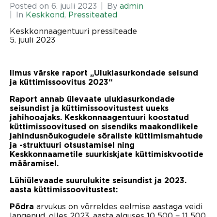
Posted on
6. juuli 2023
By
admin
In
Keskkond
,
Pressiteated
Keskkonnaagentuuri pressiteade
5. juuli 2023
Ilmus värske raport „Ulukiasurkondade seisund
ja küttimissoovitus 2023“
Raport annab ülevaate ulukiasurkondade
seisundist ja küttimissoovitustest uueks
jahihooajaks. Keskkonnaagentuuri koostatud
küttimissoovitused on sisendiks maakondlikele
jahindusnõukogudele sõraliste küttimismahtude
ja -struktuuri otsustamisel ning
Keskkonnaametile suurkiskjate küttimiskvootide
määramisel.
Lühiülevaade suurulukite seisundist ja 2023.
aasta küttimissoovitustest:
arvukus on võrreldes eelmise aastaga veidi
Põdra
langenud, olles 2023. aasta alguses 10 500 − 11 500