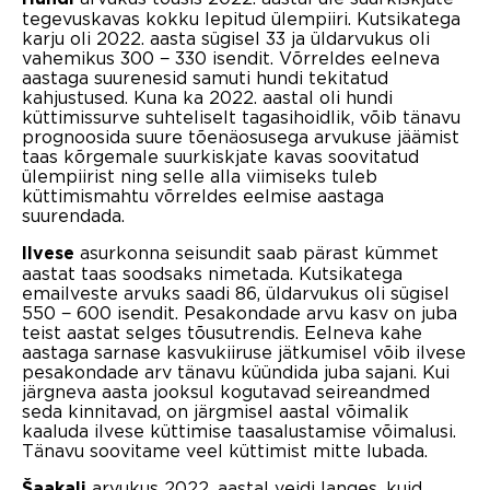
tegevuskavas kokku lepitud ülempiiri. Kutsikatega
karju oli 2022. aasta sügisel 33 ja üldarvukus oli
vahemikus 300 − 330 isendit. Võrreldes eelneva
aastaga suurenesid samuti hundi tekitatud
kahjustused. Kuna ka 2022. aastal oli hundi
küttimissurve suhteliselt tagasihoidlik, võib tänavu
prognoosida suure tõenäosusega arvukuse jäämist
taas kõrgemale suurkiskjate kavas soovitatud
ülempiirist ning selle alla viimiseks tuleb
küttimismahtu võrreldes eelmise aastaga
suurendada.
asurkonna seisundit saab pärast kümmet
Ilvese
aastat taas soodsaks nimetada. Kutsikatega
emailveste arvuks saadi 86, üldarvukus oli sügisel
550 − 600 isendit. Pesakondade arvu kasv on juba
teist aastat selges tõusutrendis. Eelneva kahe
aastaga sarnase kasvukiiruse jätkumisel võib ilvese
pesakondade arv tänavu küündida juba sajani. Kui
järgneva aasta jooksul kogutavad seireandmed
seda kinnitavad, on järgmisel aastal võimalik
kaaluda ilvese küttimise taasalustamise võimalusi.
Tänavu soovitame veel küttimist mitte lubada.
arvukus 2022. aastal veidi langes, kuid
Šaakali