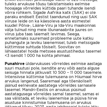
tuleks arvukuse tõusu takistamiseks eelmise
hooajaga võrreldes küttida paari tuhande isendi
võrra rohkem. Sigade Aafrika katk (SAK) ei ole
paraku endiselt Eestist taandunud ning uusi SAK
viiruse leide on ka käesoleva aasta esimestel
kuudel Põlva-, Lääne-Viru ja Ida-Viru maakonnas
välja tulnud ning meie lõunanaabrite juures on
viirus juba taas laiemalt levimas. Seega,
ennetamaks suuremaid probleeme uute katku
puhangute ja leviku laienemisel, tuleb metssigade
küttimisse suhtuda tõsiselt. Soovitav on
lähiaastatel hoida metssea asustustihedus tasemel
<3 isendit 1 000 ha kohta jahimaal.
üldarvukuses võrreldes eelmise aastaga
Punahirve
suuri muutusi pole, isendite arvu võib aasta alguse
seisuga hinnata jätkuvalt 10 500 − 11 000 tasemele.
Intensiivse küttimise tulemusena on Hiiumaal hirve
arvukus langenud, Saaremaal aga tõenäoliselt
jäänud eelnevate aastatega võrreldes sarnasele
tasemel. Mandri-Eestis on arvukus püsinud
aastatagusega võrreldes samal tasemel, samas ei
saa välistada, et leviku laienemise ja püsiva hirve
asustuse kinnistumise tulemusena on arvukus
jätkanud tõusu. 2023. aasta jahihooajal tuleks Hiiu