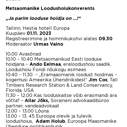
Metsaomanike Loodushoiukonverents
„Ja parim looduse hoidja on …!“
Tallinn, Hestia hotell Europa
Kuupäev
01.11. 2023
Registreerimine ja hommikukohvi alates
09.30
Moderaator
Urmas Vaino
10.00 Avasõnad
10.10 – 10.40 Metsaomanikud Eesti looduse
hoidjana –
, eraloodushoiu saadik,
Ando Eelmaa
Loodushoiu Fondi nõukogu esimees
10.40 – 11.30 – „Eramaaomanik loodust hoidmas –
kogemusi Ameerika Ühendriikidest“
, Tall
Jim Cox
Timbers Research Station & Land Conservancy,
Florida, USA
11.30 – 12.00 Kas looduskaitse võib eraomandi ära
võtta? –
Soraineni advokaadibüroo
Allar Jõks,
partner, vandeadvokaat
12.00 – 13.00 Lõuna
13.00 – 13. 45 Euroopa olevik ja tulevik
loodushoius,
, Euroopa Maaomanike
Adam Holub
Ühenduse poliitikanõunik