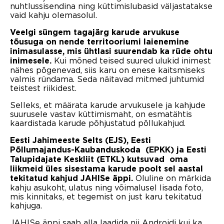
nuhtlussisendina ning küttimislubasid väljastatakse
vaid kahju olemasolul.
Veelgi süngem tagajärg karude arvukuse
tõusuga on nende territooriumi laienemine
inimasulasse, mis ühtlasi suurendab ka rüde ohtu
Kui mõned teised suured ulukid inimest
inimesele.
nähes põgenevad, siis karu on enese kaitsmiseks
valmis ründama. Seda näitavad mitmed juhtumid
teistest riikidest.
Selleks, et määrata karude arvukusele ja kahjude
suurusele vastav küttimismaht, on esmatähtis
kaardistada karude põhjustatud põllukahjud.
Eesti Jahimeeste Selts (EJS), Eesti
Põllumajandus-Kaubanduskoda (EPKK) ja Eesti
Talupidajate Keskliit (ETKL) kutsuvad oma
liikmeid üles sisestama karude poolt sel aastal
Oluline on märkida
tekitatud kahjud JAHISe äppi.
kahju asukoht, ulatus ning võimalusel lisada foto,
mis kinnitaks, et tegemist on just karu tekitatud
kahjuga.
JAHISe äppi saab alla laadida nii Androidi kui ka