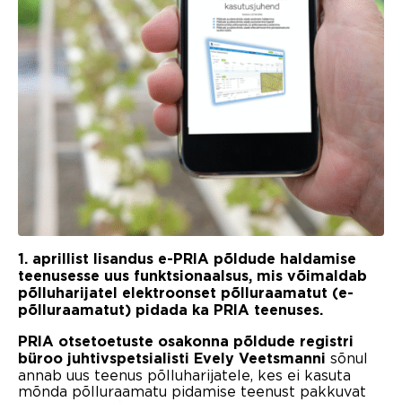
1. aprillist lisandus e-PRIA põldude haldamise
teenusesse uus funktsionaalsus, mis võimaldab
põlluharijatel elektroonset põlluraamatut (e-
põlluraamatut) pidada ka PRIA teenuses.
PRIA otsetoetuste osakonna põldude registri
sõnul
büroo juhtivspetsialisti Evely Veetsmanni
annab uus teenus põlluharijatele, kes ei kasuta
mõnda põlluraamatu pidamise teenust pakkuvat