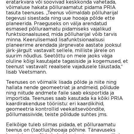
eratarkvara või soovivad keskkonda vahetada,
võimaluse hakata põlluraamatut pidama PRIA
tasuta teenuses. „Teenus võimaldab põlluharijal
tegevusi sisestada ning uue hooaja põlde ette
planeerida. Praeguseks on välja arendatud
esmased põlluraamatu pidamiseks vajalikud
funktsionaalsused, mida põlluharijal võib tarvis
minna. Keerulisemaid lisafunktsionaalsusi
planeerime arendada järgnevate aastate jooksul
järk-järgult vastavalt sellele, milliste järele on
suurim nõudlus. Seetõttu on meie jaoks väga
oluline kõigi kasutajate tagasiside ja kogemused, et
teenust vastavalt reaalsele vajadusele täiustada,“
lisab Veetsmann.
Teenuses on võimalik lisada põlde ja niite ning
hallata nende geomeetriat ja andmeid, põldude
ning niitude andmete faile saab eksportida ja
importida. Teenuses saab kasutada ka kõiki PRIA
kaardirakenduse tööriistu: eri kaardikihid,
geomeetria kontrollid veekaitsevööndite,
põllumassiivide, teiste põldude suhtes jms.
Eelkõige tuleb silmas pidada, et põlluraamatu
teenus on (taotlus)hooaja põhine. Tänavuseks