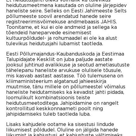
heidutusmeetmena kasutada on oluline järjepidev
haneliste seire. Selleks on Eesti Jahimeeste Selts
põllumeeste soovil arendatud hanede seire
registreerimisvõimekuse andmebaasis JAHIS.
Toonitame, et kui ei ole andmeid ja sellega ka
tõendeid haneparvede esinemisest
kultuurpõldudel- ja rohumaadel ei ole ka alust
tulevikus heidutusjahi lubamist taotleda.
Eesti Põllumajandus-Kaubanduskoda ja Eestimaa
Talupidajate Keskliit on juba paljude aastate
jooksul juhtinud avalikkuse ja seotud ametiasutuste
tähelepanu haneliste arvukuse olulisele tõusule,
mis kasvab aastast aastasse. Töö tulemusena on
kliimaministeerium algatanud jahieeskirja
muutmise, tänu millele on põllumeestel võimalus
haneliste heidutamiseks ka kevadist jahti pidada,
loomulikult kombinatsioonis teiste
heidutusmeetoditega. Jahipidamine on rangelt
kontrollitud keskkonnaameti poolt ning
jahipidamiseks tuleb taotleda luba.
Lisaks kahjudele ootame ka sisestusi lindude
liikumisest põldudel. Oluline on jälgida hanede
liikumist ja kahjustusi, et kahjustuste vältimiseks