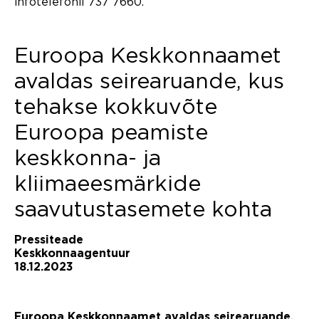
infotelefonil 737 7660.
Euroopa Keskkonnaamet
avaldas seirearuande, kus
tehakse kokkuvõte
Euroopa peamiste
keskkonna- ja
kliimaeesmärkide
saavutustasemete kohta
Pressiteade
Keskkonnaagentuur
18.12.2023
Euroopa Keskkonna
amet avaldas seirearuande,