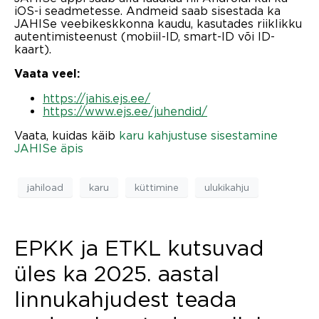
iOS-i seadmetesse. Andmeid saab sisestada ka
JAHISe veebikeskkonna kaudu, kasutades riiklikku
autentimisteenust (mobiil-ID, smart-ID või ID-
kaart).
Vaata veel:
https://jahis.ejs.ee/
https://www.ejs.ee/juhendid/
Vaata, kuidas käib
karu kahjustuse sisestamine
JAHISe äpis
jahiload
karu
küttimine
ulukikahju
EPKK ja ETKL kutsuvad
üles ka 2025. aastal
linnukahjudest teada