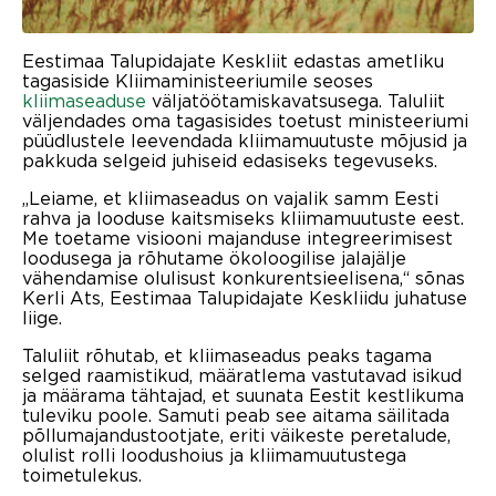
Eestimaa Talupidajate Keskliit edastas ametliku
tagasiside Kliimaministeeriumile seoses
kliimaseaduse
väljatöötamiskavatsusega. Taluliit
väljendades oma tagasisides toetust ministeeriumi
püüdlustele leevendada kliimamuutuste mõjusid ja
pakkuda selgeid juhiseid edasiseks tegevuseks.
„Leiame, et kliimaseadus on vajalik samm Eesti
rahva ja looduse kaitsmiseks kliimamuutuste eest.
Me toetame visiooni majanduse integreerimisest
loodusega ja rõhutame ökoloogilise jalajälje
vähendamise olulisust konkurentsieelisena,“ sõnas
Kerli Ats, Eestimaa Talupidajate Keskliidu juhatuse
liige.
Taluliit rõhutab, et kliimaseadus peaks tagama
selged raamistikud, määratlema vastutavad isikud
ja määrama tähtajad, et suunata Eestit kestlikuma
tuleviku poole. Samuti peab see aitama säilitada
põllumajandustootjate, eriti väikeste peretalude,
olulist rolli loodushoius ja kliimamuutustega
toimetulekus.