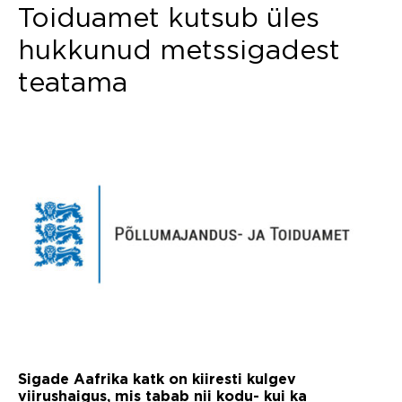
Toiduamet kutsub üles
hukkunud metssigadest
teatama
Sigade Aafrika katk on kiiresti kulgev
viirushaigus, mis tabab nii kodu- kui ka