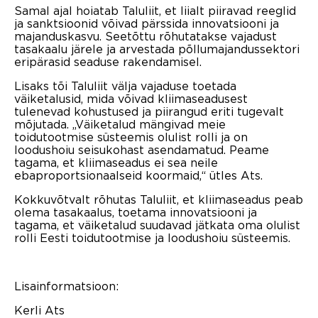
Samal ajal hoiatab Taluliit, et liialt piiravad reeglid
ja sanktsioonid võivad pärssida innovatsiooni ja
majanduskasvu. Seetõttu rõhutatakse vajadust
tasakaalu järele ja arvestada põllumajandussektori
eripärasid seaduse rakendamisel.
Lisaks tõi Taluliit välja vajaduse toetada
väiketalusid, mida võivad kliimaseadusest
tulenevad kohustused ja piirangud eriti tugevalt
mõjutada. „Väiketalud mängivad meie
toidutootmise süsteemis olulist rolli ja on
loodushoiu seisukohast asendamatud. Peame
tagama, et kliimaseadus ei sea neile
ebaproportsionaalseid koormaid,“ ütles Ats.
Kokkuvõtvalt rõhutas Taluliit, et kliimaseadus peab
olema tasakaalus, toetama innovatsiooni ja
tagama, et väiketalud suudavad jätkata oma olulist
rolli Eesti toidutootmise ja loodushoiu süsteemis.
Lisainformatsioon:
Kerli Ats