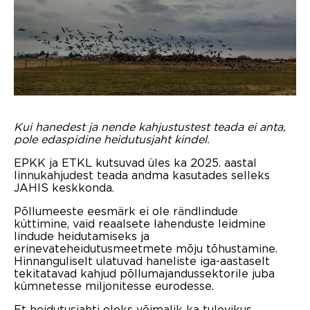
Kui hanedest ja nende kahjustustest teada ei anta,
pole edaspidine heidutusjaht kindel.
EPKK ja ETKL kutsuvad üles ka 2025. aastal
linnukahjudest teada andma kasutades selleks
JAHIS keskkonda.
Põllumeeste eesmärk ei ole rändlindude
küttimine, vaid reaalsete lahenduste leidmine
lindude heidutamiseks ja
erinevateheidutusmeetmete mõju tõhustamine.
Hinnanguliselt ulatuvad haneliste iga-aastaselt
tekitatavad kahjud põllumajandussektorile juba
kümnetesse miljonitesse eurodesse.
Et heidutusjahti oleks võimalik ka tulevikus