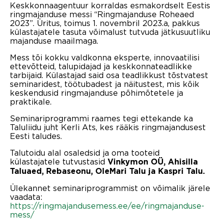
Keskkonnaagentuur korraldas esmakordselt Eestis
ringmajanduse messi “Ringmajanduse Roheaed
2023”. Üritus, toimus 1. novembril 2023.a, pakkus
külastajatele tasuta võimalust tutvuda jätkusuutliku
majanduse maailmaga.
Mess tõi kokku valdkonna eksperte, innovaatilisi
ettevõtteid, talupidajad ja keskkonnateadlikke
tarbijaid. Külastajad said osa teadlikkust tõstvatest
seminaridest, töötubadest ja näitustest, mis kõik
keskendusid ringmajanduse põhimõtetele ja
praktikale.
Seminariprogrammi raames tegi ettekande ka
Taluliidu juht Kerli Ats, kes rääkis ringmajandusest
Eesti taludes.
Talutoidu alal osaledsid ja oma tooteid
külastajatele tutvustasid
Vinkymon OÜ, Ahisilla
Taluaed, Rebaseonu, OleMari Talu ja Kaspri Talu.
Ülekannet seminariprogrammist on võimalik järele
vaadata:
https://ringmajandusemess.ee/ee/ringmajanduse-
mess/