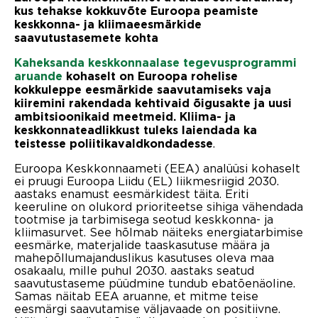
kus tehakse kokkuvõte Euroopa peamiste
keskkonna- ja kliimaeesmärkide
saavutustasemete kohta
Kaheksanda keskkonnaalase tegevusprogrammi
aruande
kohaselt on Euroopa rohelise
kokkuleppe eesmärkide saavutamiseks vaja
kiiremini rakendada kehtivaid õigusakte ja uusi
ambitsioonikaid meetmeid. Kliima- ja
keskkonnateadlikkust tuleks laiendada ka
.
teistesse poliitikavaldkondadesse
Euroopa Keskkonnaameti (EEA) analüüsi kohaselt
ei pruugi Euroopa Liidu (EL) liikmesriigid 2030.
aastaks enamust eesmärkidest täita. Eriti
keeruline on olukord prioriteetse sihiga vähendada
tootmise ja tarbimisega seotud keskkonna- ja
kliimasurvet. See hõlmab näiteks energiatarbimise
eesmärke, materjalide taaskasutuse määra ja
mahepõllumajanduslikus kasutuses oleva maa
osakaalu, mille puhul 2030. aastaks seatud
saavutustaseme püüdmine tundub ebatõenäoline.
Samas näitab EEA aruanne, et mitme teise
eesmärgi saavutamise väljavaade on positiivne.