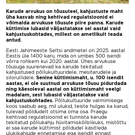
Karude arvukus on tõusuteel, kahjustuste maht
üha kasvab ning kehtivad regulatsioonid ei
võimalda arvukuse tõusule piire panna. Karude
küttimise lubasid väljastatakse sel aastal vaid
kahjustuskohtades, millest on ametlikult teada
antud.
Eesti Jahimeeste Seltsi andmetel on 2025. aastal
Eestis üle 1400 karu, mida on umbes 500 isendi
võrra rohkem kui 2020. aastal. Ühes arvukuse
tõusuga suurenevad ka karude tekitatud
kahjustused põllukultuuridele, mesitarudele ja
silorullidele.
Senine küttimismaht, u. 100 isendit
aastas, ei ole suutnud arvukuse tõusu pidurdada
ning käesoleval aastal on küttimismaht veelgi
madalam, sest lubasid väljastatakse vaid
Põllukultuuride valmimisega
kahjustuskohtades.
koos saabub aeg, mil ulukid, teiste hulgas ka karud,
tulevad põldudelt otsima oma osa. Praegu
kehtivad regulatsioonid ei tunnista karude
tekitatud põllukahju hüvitamiskõlblikuks, mistõttu
ei saa karude küttimist põldudel käsitleda
ulukikahjude ennetamise ega isendit ennast