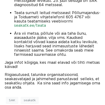
metssigade levikust. 25. juuli seisuga on SAK
diagnoositud 64 metsseal.
Teata surnult leitud metsseast Põllumajandus-
ja Toiduameti vihjetelefonil 605 4767 või
kasuta teatamiseks veebivormi
seakatk.ee/teata
Ära vii metsa, põllule või aia taha õunu,
aiasaaduste jääke, vilja vms. Kaudsed
kontaktid võivad kaasa aidata katku levikule,
lisaks harjuvad sead inimasustuste lähedalt
ninaesist saama. See omakorda seab meie
farmisead suuremasse ohtu.
Jaga infot kõigiga, kes maal elavad või tihti metsas
käivad!
Riigiasutused, talunike organisatsioonid,
seakasvatajad ja jahimehed panustavad selleks, et
seakatku ohjata. Ka sina saad info jagamisega oma
osa anda.
SAK
seakatk