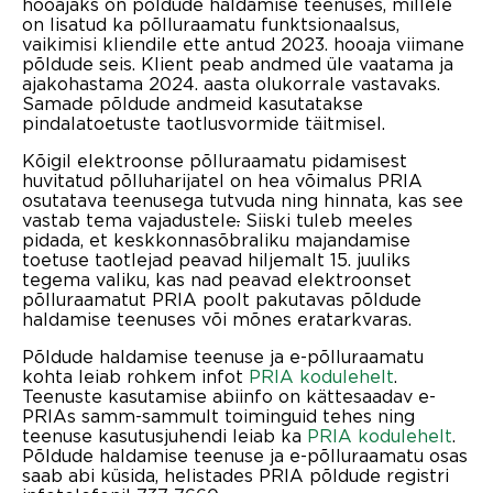
hooajaks on põldude haldamise teenuses, millele
on lisatud ka põlluraamatu funktsionaalsus,
vaikimisi kliendile ette antud 2023. hooaja viimane
põldude seis. Klient peab andmed üle vaatama ja
ajakohastama 2024. aasta olukorrale vastavaks.
Samade põldude andmeid kasutatakse
pindalatoetuste taotlusvormide täitmisel.
Kõigil elektroonse põlluraamatu pidamisest
huvitatud põlluharijatel on hea võimalus PRIA
osutatava teenusega tutvuda ning hinnata, kas see
vastab tema vajadustele
.
Siiski tuleb meeles
pidada, et keskkonnasõbraliku majandamise
toetuse taotlejad peavad hiljemalt 15. juuliks
tegema valiku, kas nad peavad elektroonset
põlluraamatut PRIA poolt pakutavas põldude
haldamise teenuses või mõnes eratarkvaras.
Põldude haldamise teenuse ja e-põlluraamatu
kohta leiab rohkem infot
PRIA kodulehelt
.
Teenuste kasutamise abiinfo on kättesaadav e-
PRIAs samm-sammult toiminguid tehes ning
teenuse kasutusjuhendi leiab ka
PRIA kodulehelt
.
Põldude haldamise teenuse ja e-põlluraamatu osas
saab abi küsida, helistades PRIA põldude registri