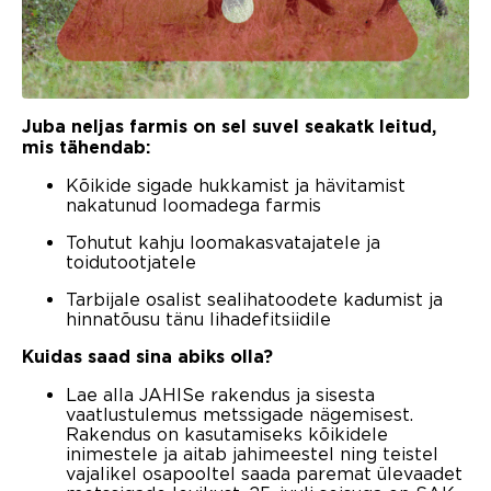
Juba neljas farmis on sel suvel seakatk leitud,
mis tähendab:
Kõikide sigade hukkamist ja hävitamist
nakatunud loomadega farmis
Tohutut kahju loomakasvatajatele ja
toidutootjatele
Tarbijale osalist sealihatoodete kadumist ja
hinnatõusu tänu lihadefitsiidile
Kuidas saad sina abiks olla?
Lae alla JAHISe rakendus ja sisesta
vaatlustulemus metssigade nägemisest.
Rakendus on kasutamiseks kõikidele
inimestele ja aitab jahimeestel ning teistel
vajalikel osapooltel saada paremat ülevaadet