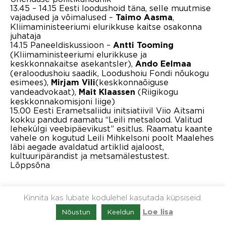
13.45 – 14.15 Eesti loodushoid täna, selle muutmise
vajadused ja võimalused –
,
Taimo Aasma
Kliimaministeeriumi elurikkuse kaitse osakonna
juhataja
14.15 Paneeldiskussioon –
Antti Tooming
(Kliimaministeeriumi elurikkuse ja
keskkonnakaitse asekantsler),
Ando Eelmaa
(eraloodushoiu saadik, Loodushoiu Fondi nõukogu
esimees),
(keskkonnaõiguse
Mirjam Vili
vandeadvokaat),
(Riigikogu
Mait Klaassen
keskkonnakomisjoni liige)
15.00 Eesti Erametsaliidu initsiatiivil Viio Aitsami
kokku pandud raamatu “Leili metsalood. Valitud
lehekülgi veebipäevikust” esitlus. Raamatu kaante
vahele on kogutud Leili Mihkelsoni poolt Maalehes
läbi aegade avaldatud artiklid ajaloost,
kultuuripärandist ja metsamälestustest.
Lõppsõna
Kinnita kas lubate kodulehel kasutada küpsiseid.
1
2
Next
Nõustun
Keeldun
Loe lisa