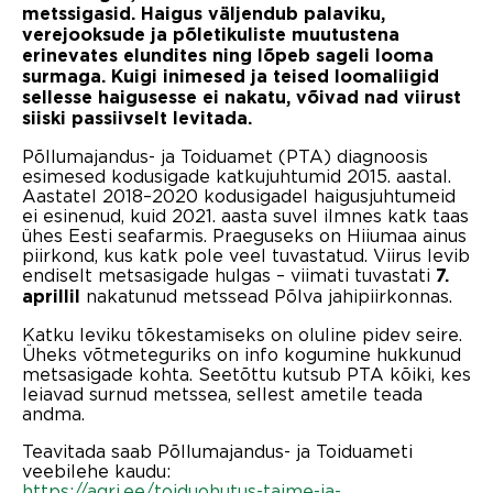
metssigasid. Haigus väljendub palaviku,
verejooksude ja põletikuliste muutustena
erinevates elundites ning lõpeb sageli looma
surmaga. Kuigi inimesed ja teised loomaliigid
sellesse haigusesse ei nakatu, võivad nad viirust
siiski passiivselt levitada.
Põllumajandus- ja Toiduamet (PTA) diagnoosis
esimesed kodusigade katkujuhtumid 2015. aastal.
Aastatel 2018–2020 kodusigadel haigusjuhtumeid
ei esinenud, kuid 2021. aasta suvel ilmnes katk taas
ühes Eesti seafarmis. Praeguseks on Hiiumaa ainus
piirkond, kus katk pole veel tuvastatud. Viirus levib
endiselt metsasigade hulgas – viimati tuvastati
7.
nakatunud metssead Põlva jahipiirkonnas.
aprillil
Katku leviku tõkestamiseks on oluline pidev seire.
Üheks võtmeteguriks on info kogumine hukkunud
metsasigade kohta. Seetõttu kutsub PTA kõiki, kes
leiavad surnud metssea, sellest ametile teada
andma.
Teavitada saab Põllumajandus- ja Toiduameti
veebilehe kaudu:
https://agri.ee/toiduohutus-taime-ja-