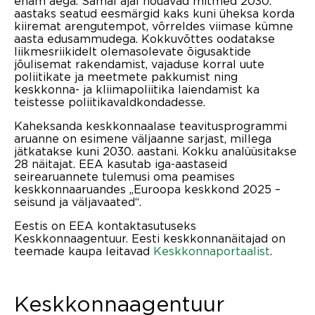
enam aega. Samal ajal nõuavad mitmed 2030.
aastaks seatud eesmärgid kaks kuni üheksa korda
kiiremat arengutempot, võrreldes viimase kümne
aasta edusammudega. Kokkuvõttes oodatakse
liikmesriikidelt olemasolevate õigusaktide
jõulisemat rakendamist, vajaduse korral uute
poliitikate ja meetmete pakkumist ning
keskkonna- ja kliimapoliitika laiendamist ka
teistesse poliitikavaldkondadesse.
Kaheksanda keskkonnaalase teavitusprogrammi
aruanne on esimene väljaanne sarjast, millega
jätkatakse kuni 2030. aastani. Kokku analüüsitakse
28 näitajat. EEA kasutab iga-aastaseid
seirearuannete tulemusi oma peamises
keskkonnaaruandes „Euroopa keskkond 2025 –
seisund ja väljavaated“.
Eestis on EEA kontaktasutuseks
Keskkonnaagentuur. Eesti keskkonnanäitajad on
teemade kaupa leitavad
Keskkonnaportaalist
.
Keskkonnaagentuur