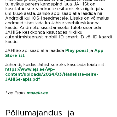
tulevikus parem kandepind luua. JAHISt on
kasutatud seireandmete esitamiseks riigile juba
üle kuue aasta. Jahise äppi saab alla laadida nii
Androidi kui IOS-i seadmetele. Lisaks on võimalus
andmeid sisestada ka Jahise veebikeskkonna
kaudu. Andmete sisestamiseks tuleb siseneda
JAHISe keskkonda kasutades riikliku
autentimisteenust mobiil-ID, smart-ID või ID-kaardi
kaudu.
JAHISe äpi saab alla laadida
ja
Play poest
App
Store´ist
.
Juhendi, kuidas Jahist seireks kasutada leiab siit:
https://www.ejs.ee/wp-
content/uploads/2024/03/Haneliste-seire-
JAHISe-apis.pdf
Loe lisaks
maaelu.ee
Põllumajandus- ja