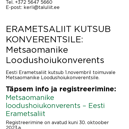
Tel. +372 5647 5660
E-post: kerli@taluliit.ee
ERAMETSALIIT KUTSUB
KONVERENTSILE:
Metsaomanike
Loodushoiukonverents
Eesti Erametsaliit kutsub 1.novembril toimuvale
Metsaomanike Loodushoiukonverentsile.
Täpsem info ja registreerimine:
Metsaomanike
loodushoiukonverents – Eesti
Erametsaliit
Registreerimine on avatud kuni 30. oktoober
2023.a.