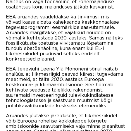
Näiteks on väga tõenäoline, et rohemajanduse
osatähtsus kogu majanduses jätkab kasvamist.
EEA aruandes vaadeldakse ka tingimusi, mis
võivad kaasa aidata kaheksanda keskkonnaalase
tegevusprogrammi eesmärkide saavutamisele.
Aruandes märgitakse, et vajalikud nõuded on
võimalik kehtestada 2030. aastaks. Samas näiteks
fossiilkütuste toetuste viivitamatu lõpetamine
tundub ebatõenäoline, kuna enamikul EL-i
liikmesriikidel puuduvad selleks endiselt
konkreetsed plaanid.
EEA tegevjuhi Leena Ylä-Mononeni sõnul näitab
analüüs, et liikmesriigid peavad kiiresti tugevdama
meetmeid, et täita 2030. aastaks Euroopa
keskkonna- ja kliimaambitsioone. See hõlmab
kehtivate seaduste täielikku rakendamist,
suuremaid investeeringuid tulevikukindlatesse
tehnoloogiatesse ja säästvuse muutmist kõigi
poliitikavaldkondade keskseks elemendiks.
Aruandes jõutakse järeldusele, et liikmesriikidel
võib Euroopa rohelise kokkuleppe kõrgete
ambitsioonide saavutamiseks vaja minna plaanitust