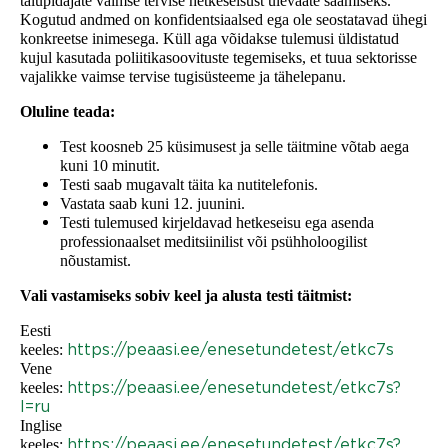
talupidajate vaimse tervise hetkeseisust ülevaate saamiseks.
Kogutud andmed on konfidentsiaalsed ega ole seostatavad ühegi
konkreetse inimesega. Küll aga võidakse tulemusi üldistatud
kujul kasutada poliitikasoovituste tegemiseks, et tuua sektorisse
vajalikke vaimse tervise tugisüsteeme ja tähelepanu.
Oluline teada:
Test koosneb 25 küsimusest ja selle täitmine võtab aega
kuni 10 minutit.
Testi saab mugavalt täita ka nutitelefonis.
Vastata saab kuni 12. juunini.
Testi tulemused kirjeldavad hetkeseisu ega asenda
professionaalset meditsiinilist või psühholoogilist
nõustamist.
Vali vastamiseks sobiv keel ja alusta testi täitmist:
Eesti
https://peaasi.ee/enesetundetest/etkc7s
keeles:
Vene
https://peaasi.ee/enesetundetest/etkc7s?
keeles:
l=ru
Inglise
https://peaasi.ee/enesetundetest/etkc7s?
keeles: