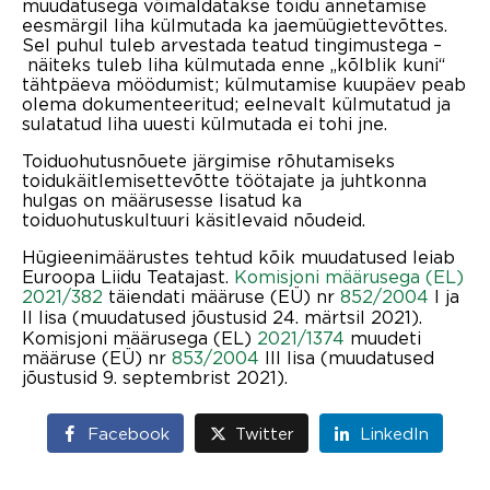
muudatusega võimaldatakse toidu annetamise
eesmärgil liha külmutada ka jaemüügiettevõttes.
Sel puhul tuleb arvestada teatud tingimustega –
näiteks tuleb liha külmutada enne „kõlblik kuni“
tähtpäeva möödumist; külmutamise kuupäev peab
olema dokumenteeritud; eelnevalt külmutatud ja
sulatatud liha uuesti külmutada ei tohi jne.
Toiduohutusnõuete järgimise rõhutamiseks
toidukäitlemisettevõtte töötajate ja juhtkonna
hulgas on määrusesse lisatud ka
toiduohutuskultuuri käsitlevaid nõudeid.
Hügieenimäärustes tehtud kõik muudatused leiab
Euroopa Liidu Teatajast.
Komisjoni määrusega (EL)
2021/382
täiendati määruse (EÜ) nr
852/2004
I ja
II lisa
(muudatused jõustusid 24. märtsil 2021).
Komisjoni määrusega (EL)
2021/1374
muudeti
määruse (EÜ) nr
853/2004
III lisa (muudatused
jõustusid 9. septembrist 2021).
Facebook
Twitter
LinkedIn