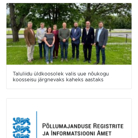
Taluliidu üldkoosolek valis uue nõukogu
koosseisu järgnevaks kaheks aastaks