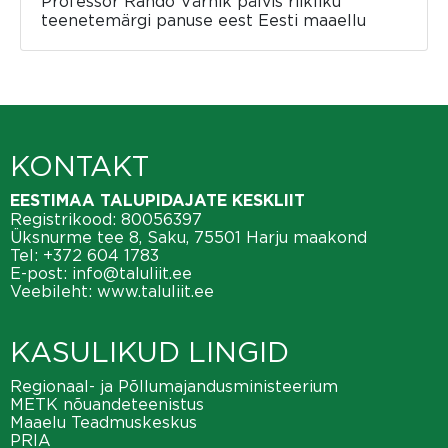
Professor Rando Värnik pälvis riikliku
teenetemärgi panuse eest Eesti maaellu
KONTAKT
EESTIMAA TALUPIDAJATE KESKLIIT
Registrikood: 80056397
Üksnurme tee 8, Saku, 75501 Harju maakond
Tel:
+372 604 1783
E-post:
info@taluliit.ee
Veebileht:
www.taluliit.ee
KASULIKUD LINGID
Regionaal- ja Põllumajandusministeerium
METK nõuandeteenistus
Maaelu Teadmuskeskus
PRIA