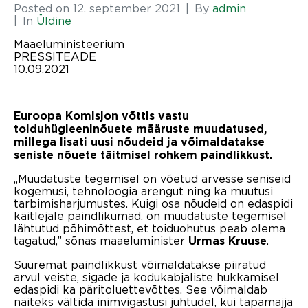
Posted on
12. september 2021
By
admin
In
Üldine
Maaeluministeerium
PRESSITEADE
10.09.2021
Euroopa Komisjon võttis vastu
toiduhügieeninõuete määruste muudatused,
millega lisati uusi nõudeid ja võimaldatakse
seniste nõuete täitmisel rohkem paindlikkust.
„Muudatuste tegemisel on võetud arvesse seniseid
kogemusi, tehnoloogia arengut ning ka muutusi
tarbimisharjumustes. Kuigi osa nõudeid on edaspidi
käitlejale paindlikumad, on muudatuste tegemisel
lähtutud põhimõttest, et toiduohutus peab olema
tagatud,” sõnas maaeluminister
.
Urmas Kruuse
Suuremat paindlikkust võimaldatakse piiratud
arvul veiste, sigade ja kodukabjaliste hukkamisel
edaspidi ka päritoluettevõttes. See võimaldab
näiteks vältida inimvigastusi juhtudel, kui tapamajja