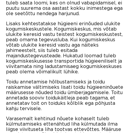
tuleb saata loomi, kes on olnud vabapidamisel, ei
puutu suurema osa aastast kokku inimestega ega
ole seetõttu nendega harjunud.
Lisaks kehtestatakse hügieeni erinõuded ulukite
kogumiskeskustele. Kogumiskeskus, mis võtab
ulukite keresid vastu teistest kogumiskeskustest,
peab omama tegevusluba. Kui kogumiskeskus
võtab ulukite keresid vastu aga näiteks
jahimeestelt, siis tuleb esitada
majandustegevusteade. Hukatud loomad tuleb
kogumiskeskusesse transportida hügieeniliselt ja
viivitamata ning ladustamisaeg kogumiskeskuses
peab olema võimalikult lühike.
Toidu annetamise hõlbustamiseks ja toidu
raiskamise vältimiseks lisati toidu hügieeninõuete
määrusesse nõuded toidu ümberjagamisele. Toitu
annetada sooviv toidukäitleja peab tagama, et
annetatav toit on toiduks kõlblik ega põhjusta
kahju tervisele.
Varasemalt kehtinud nõuete kohaselt tuleb
külmutamiseks ettenähtud liha külmutada ilma
liigse viivituseta liha tootvas ettevõttes. Määruse