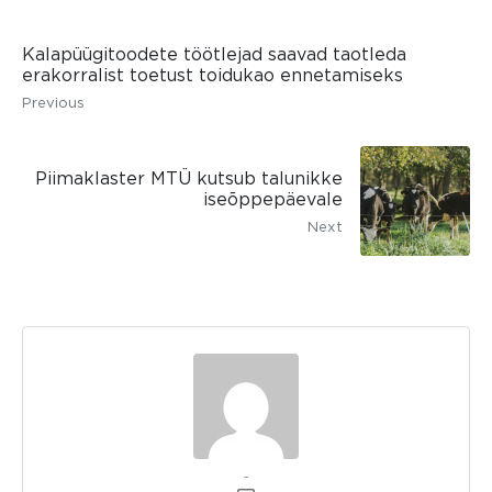
Kalapüügitoodete töötlejad saavad taotleda
erakorralist toetust toidukao ennetamiseks
Previous
Piimaklaster MTÜ kutsub talunikke
iseõppepäevale
Next
admin