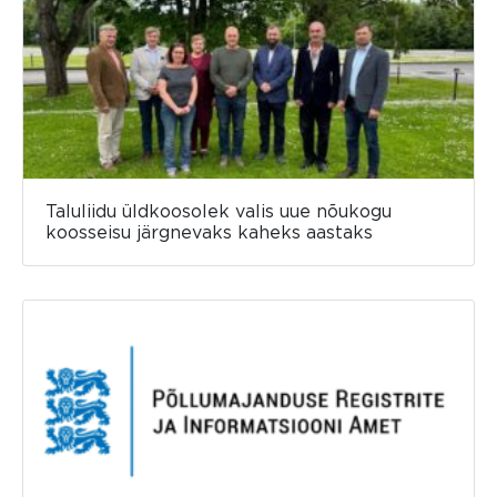
Taluliidu üldkoosolek valis uue nõukogu
koosseisu järgnevaks kaheks aastaks