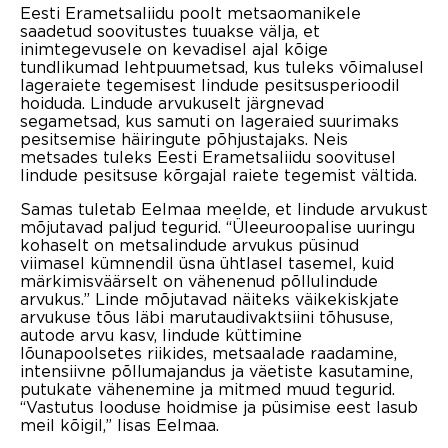
Eesti Erametsaliidu poolt metsaomanikele
saadetud soovitustes tuuakse välja, et
inimtegevusele on kevadisel ajal kõige
tundlikumad lehtpuumetsad, kus tuleks võimalusel
lageraiete tegemisest lindude pesitsusperioodil
hoiduda. Lindude arvukuselt järgnevad
segametsad, kus samuti on lageraied suurimaks
pesitsemise häiringute põhjustajaks. Neis
metsades tuleks Eesti Erametsaliidu soovitusel
lindude pesitsuse kõrgajal raiete tegemist vältida.
Samas tuletab Eelmaa meelde, et lindude arvukust
mõjutavad paljud tegurid. “Üleeuroopalise uuringu
kohaselt on metsalindude arvukus püsinud
viimasel kümnendil üsna ühtlasel tasemel, kuid
märkimisväärselt on vähenenud põllulindude
arvukus.” Linde mõjutavad näiteks väikekiskjate
arvukuse tõus läbi marutaudivaktsiini tõhususe,
autode arvu kasv, lindude küttimine
lõunapoolsetes riikides, metsaalade raadamine,
intensiivne põllumajandus ja väetiste kasutamine,
putukate vähenemine ja mitmed muud tegurid.
“Vastutus looduse hoidmise ja püsimise eest lasub
meil kõigil,” lisas Eelmaa.