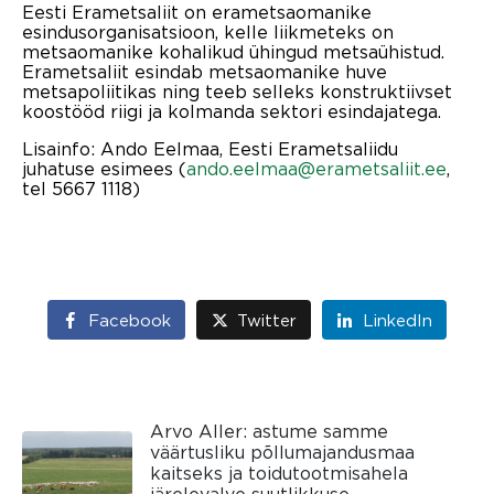
Eesti Erametsaliit on erametsaomanike
esindusorganisatsioon, kelle liikmeteks on
metsaomanike kohalikud ühingud metsaühistud.
Erametsaliit esindab metsaomanike huve
metsapoliitikas ning teeb selleks konstruktiivset
koostööd riigi ja kolmanda sektori esindajatega.
Lisainfo: Ando Eelmaa, Eesti Erametsaliidu
juhatuse esimees (
ando.eelmaa@erametsaliit.ee
,
tel 5667 1118)
Facebook
Twitter
LinkedIn
Arvo Aller: astume samme
väärtusliku põllumajandusmaa
kaitseks ja toidutootmisahela