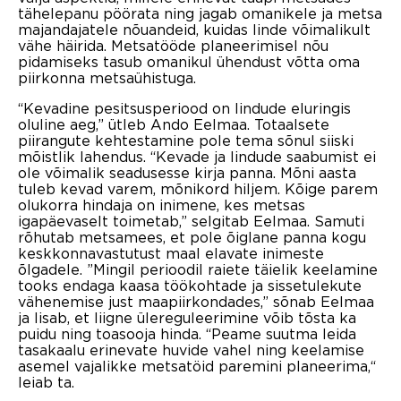
tähelepanu pöörata ning jagab omanikele ja metsa
majandajatele nõuandeid, kuidas linde võimalikult
vähe häirida. Metsatööde planeerimisel nõu
pidamiseks tasub omanikul ühendust võtta oma
piirkonna metsaühistuga.
“Kevadine pesitsusperiood on lindude eluringis
oluline aeg,” ütleb Ando Eelmaa. Totaalsete
piirangute kehtestamine pole tema sõnul siiski
mõistlik lahendus. “Kevade ja lindude saabumist ei
ole võimalik seadusesse kirja panna. Mõni aasta
tuleb kevad varem, mõnikord hiljem. Kõige parem
olukorra hindaja on inimene, kes metsas
igapäevaselt toimetab,” selgitab Eelmaa. Samuti
rõhutab metsamees, et pole õiglane panna kogu
keskkonnavastutust maal elavate inimeste
õlgadele. ”Mingil perioodil raiete täielik keelamine
tooks endaga kaasa töökohtade ja sissetulekute
vähenemise just maapiirkondades,” sõnab Eelmaa
ja lisab, et liigne ülereguleerimine võib tõsta ka
puidu ning toasooja hinda. “Peame suutma leida
tasakaalu erinevate huvide vahel ning keelamise
asemel vajalikke metsatöid paremini planeerima,“
leiab ta.