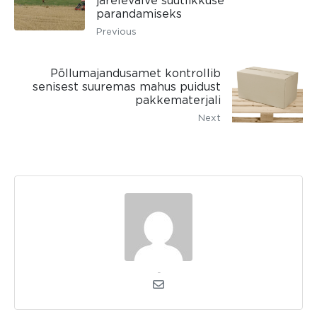
järelevalve suutlikkuse
parandamiseks
Previous
Põllumajandusamet kontrollib
senisest suuremas mahus puidust
pakkematerjali
Next
kerli