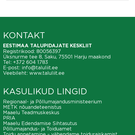
KONTAKT
EESTIMAA TALUPIDAJATE KESKLIIT
Registrikood: 80056397
Üksnurme tee 8, Saku, 75501 Harju maakond
Tel:
+372 604 1783
E-post:
info@taluliit.ee
Veebileht:
www.taluliit.ee
KASULIKUD LINGID
Regionaal- ja Põllumajandusministeerium
METK nõuandeteenistus
Maaelu Teadmuskeskus
PRIA
Maaelu Edendamise Sihtasutus
Põllumajandus- ja Toiduamet
Toidu annetamine – vähendame toiduraiskamist