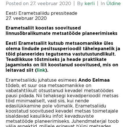
Posted on
27. veebruar 2020
By
kerli
In
Üldine
Eesti Erametsaliidu pressiteade
27. veebruar 2020
Erametsaliit koostas soovitused
linnusõbralikumate metsatööde planeerimiseks
Eesti Erametsaliit kutsub metsaomanikke üles
olema lindude pesitsusperioodil tähelepanelik ja
töid planeerides tegutsema vastutustundlikult.
Teadlikkuse tõstmiseks ja heade praktikate
jagamiseks on liit koostanud soovitused, mis on
leitavad siit (
link
).
Erametsaliidu juhatuse esimees
Ando Eelmaa
tõdeb, et suur osa metsaomanikke on
vabatahtlikult otsustanud kevadel metsatöödes
pausi pidada. Nii tehaksegi kevadperioodil metsas
töid minimaalselt, vaid siis, kui nende
edasilükkamine pole võimalik. Erametsaliidu
koostatud soovitused kevadel metsas toimetajale
sisaldavad kasulikku infot kevadsuviste
metsatööde planeerimiseks. Juhendmaterjal toob
välja aspektid, millele erinevat tüüpi metsades