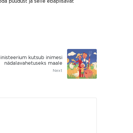
da puudust ja selle ebapiisavat
nisteerium kutsub inimesi
nädalavahetuseks maale
Next