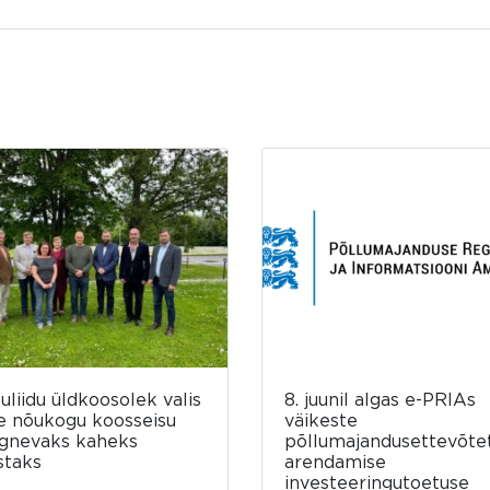
luliidu üldkoosolek valis
8. juunil algas e-PRIAs
e nõukogu koosseisu
väikeste
rgnevaks kaheks
põllumajandusettevõte
staks
arendamise
investeeringutoetuse