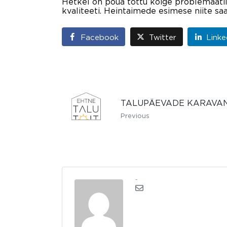
Hetkel on põua tõttu kõige problemaatil
kvaliteeti. Heintaimede esimese niite sa
Facebook
Twitter
Linke
TALUPÄEVADE KARAVAN 
Previous
admin