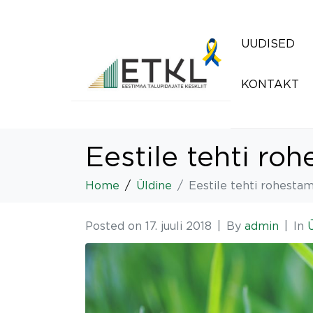
UUDISED
KONTAKT
Eestile tehti ro
Home
Üldine
Eestile tehti rohesta
Posted on
17. juuli 2018
By
admin
In