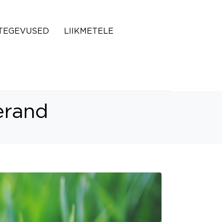
TEGEVUSED
LIIKMETELE
erand