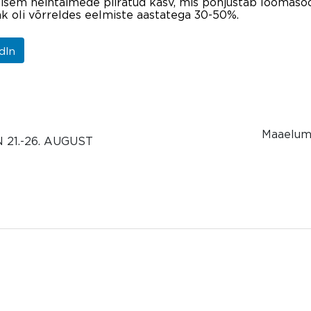
isem heintaimede piiratud kasv, mis põhjustab loomasöö
ak oli võrreldes eelmiste aastatega 30-50%.
dIn
Maaelumi
21.-26. AUGUST