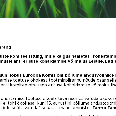
 erand
etuste komitee istung, mille käigus hääletati rohestam
usel anti erisuse kohaldamise vőimalus Eestile, Lätile
ni lõpus Euroopa Komisjoni pőllumajandusvolinik Ph
tamise toetuse ökokesa tootmispiirangu nõude osas sellek
u anti komitee otsusega erisuse kohaldamise võimalus lis
 rohestamise toetuse ökoala tava raames varuda ökokes
i ei tohi ökokesal kuni 15. augustini põllumajandustootmi
madele sööta varuda,“ selgitas maaeluminister
Tarmo Ta