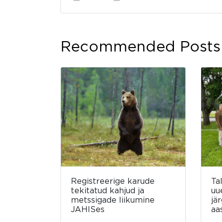
Recommended Posts
Registreerige karude
Ta
tekitatud kahjud ja
uu
metssigade liikumine
jä
JAHISes
aa