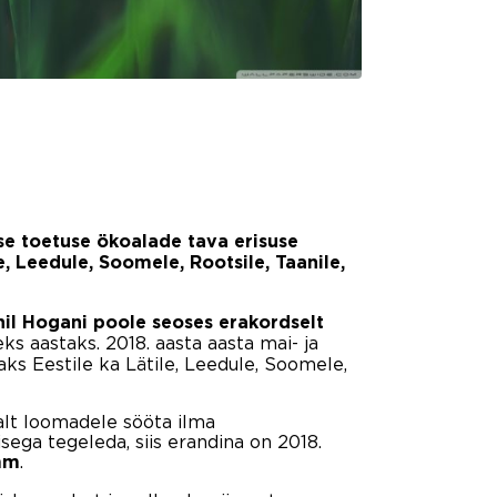
ise toetuse ökoalade tava erisuse
, Leedule, Soomele, Rootsile, Taanile,
il Hogani poole seoses erakordselt
s aastaks. 2018. aasta aasta mai- ja
aks Eestile ka Lätile, Leedule, Soomele,
alt loomadele sööta ilma
sega tegeleda, siis erandina on 2018.
.
mm