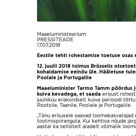
Maaeluministeerium
PRESSITEADE
17.07.2018
Eestile tehti rohestamise toetuse osas
12. juulil 2018 toimus Brüsselis otseto
kohaldamise eelnőu üle. Hääletuse tulem
Poolale ja Portugalile
Maaeluminister Tarmo Tamm pöördus juu
erisust rohes
kuiva kevadega, et saada
juunikuu erakordselt kuiva perioodi tõtt
Rootsile, Taanile, Poolale ja Portugalile.
„Tänu erisusele saavad loomakasvatajad
tootmispiiranguta. Kui kehtiva nõude järg
aastal ka sellistelt aladelt võimalik loo