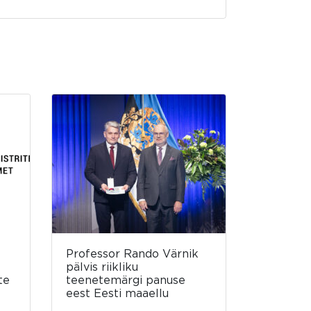
Professor Rando Värnik
pälvis riikliku
te
teenetemärgi panuse
eest Eesti maaellu